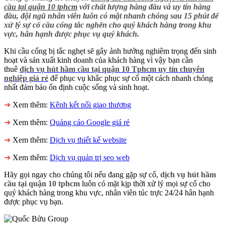
cầu tại quận 10 tphcm
với chất lượng hàng đầu và uy tín hàng
đầu, đội ngũ nhân viên luôn có mặt nhanh chóng sau 15 phút để
xử lý sự cố cầu cống tắc nghẽn cho quý khách hàng trong khu
vực, hân hạnh được phục vụ quý khách.
Khi cầu cống bị tắc nghẹt sẽ gây ảnh hưởng nghiêm trọng đến sinh
hoạt và sản xuất kinh doanh của khách hàng vì vậy bạn cần
thuê
dịch vụ hút hầm cầu tại quận 10 Tphcm uy tín chuyên
nghiệp giá rẻ
để phục vụ khắc phục sự cố một cách nhanh chóng
nhất đảm bảo ổn định cuộc sống và sinh hoạt.
➜
Xem thêm:
Kênh kết nối giao thương
➜
Xem thêm:
Quảng cáo Google giá rẻ
➜
Xem thêm:
Dịch vụ thiết kế website
➜
Xem thêm:
Dịch vụ quản trị seo web
Hãy gọi ngay cho chúng tôi nếu đang gặp sự cố,
dịch vụ hút hầm
cầu tại quận 10 tphcm
luôn có mặt kịp thời xử lý mọi sự cố cho
quý khách hàng trong khu vực, nhân viên túc trực 24/24 hân hạnh
được phục vụ bạn.