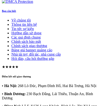
Bạn cần biết
Về chúng tôi
Thông tin liên hệ
Tin tức sự kiện
Hướng dẫn sử dụng
Các qui định chung
Chính sách bảo mật
Chính sách giao thương
Bảng giá banner quảng cáo
Nhà tài trợ, đối tác, nhà cung cấp
Hỏi đáp, câu hỏi thường gặp
★★★★★
Điểm kết nối giao thương
• Hà Nội:
268 Lò Đúc, Phạm Đình Hổ, Hai Bà Trưng, Hà Nội
• Bình Dương:
230 Bạch Đằng, Lái Thiêu, Thuận An, Bình
Dương