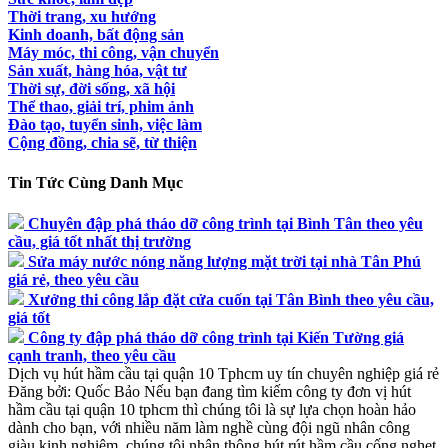
Thời trang, xu hướng
Kinh doanh, bất động sản
Máy móc, thi công, vận chuyển
Sản xuất, hàng hóa, vật tư
Thời sự, đời sống, xã hội
Thể thao, giải trí, phim ảnh
Đào tạo, tuyển sinh, việc làm
Cộng đồng, chia sẽ, từ thiện
Tin Tức Cùng Danh Mục
Chuyên đập phá tháo dỡ công trình tại Bình Tân theo yêu
cầu, giá tốt nhất thị trường
Sửa máy nước nóng năng lượng mặt trời tại nhà Tân Phú
giá rẻ, theo yêu cầu
Xưởng thi công lắp đặt cửa cuốn tại Tân Bình theo yêu cầu,
giá tốt
Công ty đập phá tháo dỡ công trình tại Kiến Tường giá
cạnh tranh, theo yêu cầu
Dịch vụ hút hầm cầu tại quận 10 Tphcm uy tín chuyên nghiệp giá rẻ
Đăng bởi:
Quốc Bảo
Nếu bạn đang tìm kiếm công ty đơn vị hút
hầm cầu tại quận 10 tphcm thì chúng tôi là sự lựa chọn hoàn hảo
dành cho bạn, với nhiều năm làm nghề cùng đội ngũ nhân công
giàu kinh nghiệm, chúng tôi nhận thông hút rút hầm cầu cống nghẹt