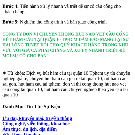
Bước 4:
Tiến hành xử lý nhanh và triệt để sự cố cầu cống cho
khách hàng
Bước 5:
Nghiệm thu công trình và bàn giao công trình
CÔNG TY ĐƠN VỊ CHUYÊN THÔNG HÚT NẠO VÉT CẦU CỐNG
HÚT HẦM CẦU TẠI QUẬN 10 TPHCM ĐẢM BẢO MANG LẠI SỰ
HÀI LÒNG TUYỆT ĐỐI CHO QUÝ KHÁCH HÀNG TRONG KHU
VỰC VỚI GIÁ CẢ PHẢI CHĂNG VÀ XỬ LÝ NHANH TRIỆT ĐỂ
MỌI SỰ CỐ CHO BẠN!
------------------------
✶ Từ khóa:
Dịch vụ hút hầm cầu tại quận 10 Tphcm uy tín chuyên
nghiệp giá rẻ, chuyen hut ham cau gia re tai quan 10, rut ham cau
sai gon, hut ham cau tai tphcm, don vi thi cong thong hut nao vet
cau cong tai quan 10, hut ham cau chuyen nghiep theo yeu cau tai
quan 10
Danh Mục Tin Tức Sự Kiện
Ưu đãi, khuyến mãi, truyền thông
Công nghệ, viễn thông, khoa học
Ẩm thực, du lịch, địa điểm
Sức khỏe, làm đẹp