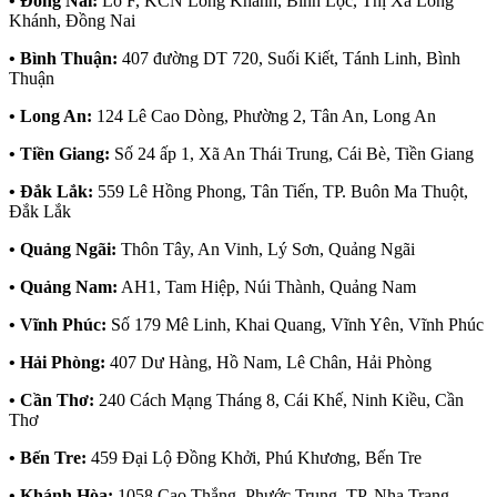
• Đồng Nai:
Lô F, KCN Long Khánh, Bình Lộc, Thị Xã Long
Khánh, Đồng Nai
• Bình Thuận:
407 đường DT 720, Suối Kiết, Tánh Linh, Bình
Thuận
• Long An:
124 Lê Cao Dòng, Phường 2, Tân An, Long An
• Tiền Giang:
Số 24 ấp 1, Xã An Thái Trung, Cái Bè, Tiền Giang
• Đắk Lắk:
559 Lê Hồng Phong, Tân Tiến, TP. Buôn Ma Thuột,
Đắk Lắk
• Quảng Ngãi:
Thôn Tây, An Vinh, Lý Sơn, Quảng Ngãi
• Quảng Nam:
AH1, Tam Hiệp, Núi Thành, Quảng Nam
• Vĩnh Phúc:
Số 179 Mê Linh, Khai Quang, Vĩnh Yên, Vĩnh Phúc
• Hải Phòng:
407 Dư Hàng, Hồ Nam, Lê Chân, Hải Phòng
• Cần Thơ:
240 Cách Mạng Tháng 8, Cái Khế, Ninh Kiều, Cần
Thơ
• Bến Tre:
459 Đại Lộ Đồng Khởi, Phú Khương, Bến Tre
• Khánh Hòa:
1058 Cao Thắng, Phước Trung, TP. Nha Trang,