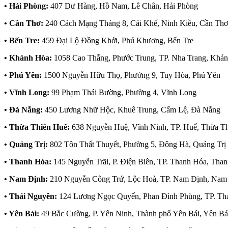
• Hải Phòng:
407 Dư Hàng, Hồ Nam, Lê Chân, Hải Phòng
• Cần Thơ:
240 Cách Mạng Tháng 8, Cái Khế, Ninh Kiều, Cần Thơ
• Bến Tre:
459 Đại Lộ Đồng Khởi, Phú Khương, Bến Tre
• Khánh Hòa:
1058 Cao Thắng, Phước Trung, TP. Nha Trang, Khá
• Phú Yên:
1500 Nguyễn Hữu Thọ, Phường 9, Tuy Hòa, Phú Yên
• Vĩnh Long:
99 Phạm Thái Bường, Phường 4, Vĩnh Long
• Đà Nẵng:
450 Lương Nhữ Hộc, Khuê Trung, Cẩm Lệ, Đà Nẵng
• Thừa Thiên Huế:
638 Nguyễn Huệ, Vĩnh Ninh, TP. Huế, Thừa T
• Quảng Trị:
802 Tôn Thất Thuyết, Phường 5, Đông Hà, Quảng Trị
• Thanh Hóa:
145 Nguyễn Trãi, P. Điện Biên, TP. Thanh Hóa, Tha
• Nam Định:
210 Nguyễn Công Trứ, Lộc Hoà, TP. Nam Định, Nam
• Thái Nguyên:
124 Lương Ngọc Quyến, Phan Đình Phùng, TP. Th
• Yên Bái:
49 Bắc Cường, P. Yên Ninh, Thành phố Yên Bái, Yên Bá