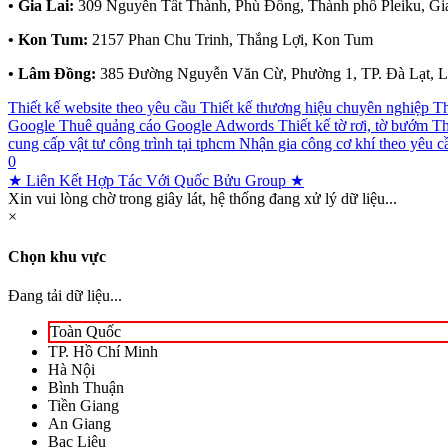
• Gia Lai:
309 Nguyễn Tất Thành, Phù Đổng, Thành phố Pleiku, Gi
• Kon Tum:
2157 Phan Chu Trinh, Thắng Lợi, Kon Tum
• Lâm Đồng:
385 Đường Nguyễn Văn Cừ, Phường 1, TP. Đà Lạt, 
Thiết kế website theo yêu cầu
Thiết kế thương hiệu chuyên nghiệp
Th
Google
Thuê quảng cáo Google Adwords
Thiết kế tờ rơi, tờ bướm
Th
cung cấp vật tư công trình tại tphcm
Nhận gia công cơ khí theo yêu c
0
★ Liên Kết Hợp Tác Với Quốc Bửu Group ★
Xin vui lòng chờ trong giây lát, hệ thống đang xử lý dữ liệu...
×
Chọn khu vực
Đang tải dữ liệu...
Toàn Quốc
TP. Hồ Chí Minh
Hà Nội
Bình Thuận
Tiền Giang
An Giang
Bạc Liêu