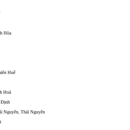
nh Hòa
hiên Huế
nh Hoá
 Định
ái Nguyên, Thái Nguyên
i