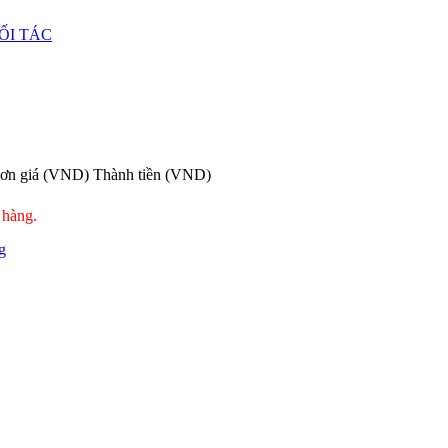
ỐI TÁC
ơn giá (VND)
Thành tiền (VND)
 hàng.
g