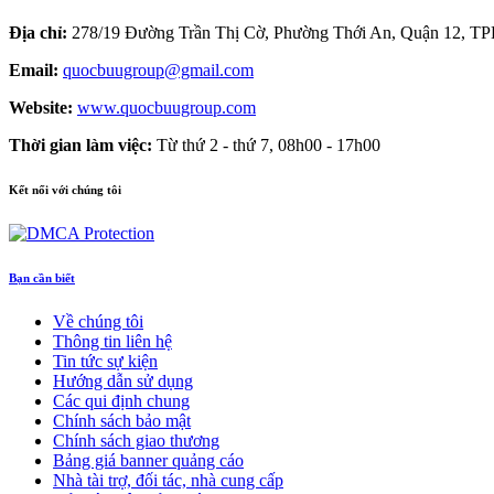
Địa chỉ:
278/19 Đường Trần Thị Cờ, Phường Thới An, Quận 12, 
Email:
quocbuugroup@gmail.com
Website:
www.quocbuugroup.com
Thời gian làm việc:
Từ thứ 2 - thứ 7, 08h00 - 17h00
Kết nối với chúng tôi
Bạn cần biết
Về chúng tôi
Thông tin liên hệ
Tin tức sự kiện
Hướng dẫn sử dụng
Các qui định chung
Chính sách bảo mật
Chính sách giao thương
Bảng giá banner quảng cáo
Nhà tài trợ, đối tác, nhà cung cấp