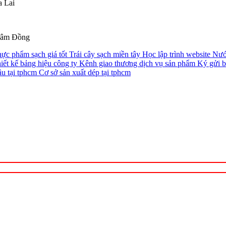
a Lai
Lâm Đồng
ực phẩm sạch giá tốt
Trái cây sạch miền tây
Học lập trình website
Nướ
iết kế bảng hiệu công ty
Kênh giao thương dịch vụ sản phẩm
Ký gửi b
ầu tại tphcm
Cơ sở sản xuất dép tại tphcm