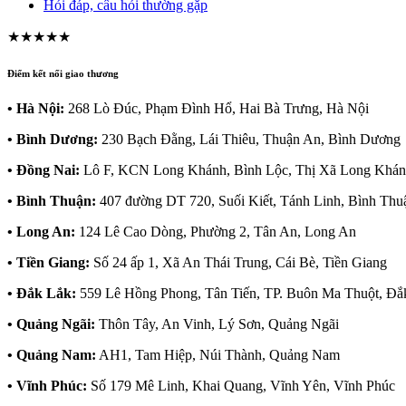
Hỏi đáp, câu hỏi thường gặp
★★★★★
Điểm kết nối giao thương
• Hà Nội:
268 Lò Đúc, Phạm Đình Hổ, Hai Bà Trưng, Hà Nội
• Bình Dương:
230 Bạch Đằng, Lái Thiêu, Thuận An, Bình Dương
• Đồng Nai:
Lô F, KCN Long Khánh, Bình Lộc, Thị Xã Long Khán
• Bình Thuận:
407 đường DT 720, Suối Kiết, Tánh Linh, Bình Thu
• Long An:
124 Lê Cao Dòng, Phường 2, Tân An, Long An
• Tiền Giang:
Số 24 ấp 1, Xã An Thái Trung, Cái Bè, Tiền Giang
• Đắk Lắk:
559 Lê Hồng Phong, Tân Tiến, TP. Buôn Ma Thuột, Đắ
• Quảng Ngãi:
Thôn Tây, An Vinh, Lý Sơn, Quảng Ngãi
• Quảng Nam:
AH1, Tam Hiệp, Núi Thành, Quảng Nam
• Vĩnh Phúc:
Số 179 Mê Linh, Khai Quang, Vĩnh Yên, Vĩnh Phúc