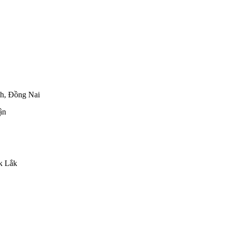
h, Đồng Nai
ận
k Lắk