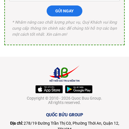
GỬI NGAY
* Nhằm nâng cao chất lượng phục vụ, Quý Khách vui lòng
cung cấp thông tin chính xác để chúng tôi hỗ trợ các bạn
một cách tốt nhất. Xin cám ơn!
Copyright © 2010 - 2026 Quoc Buu Group.
All rights reserved.
QUỐC BỬU GROUP
Địa chỉ:
278/19 Đường Trần Thị Cờ, Phường Thới An, Quận 12,