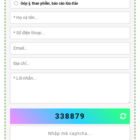
Góp ý, than phiền, báo cáo lừa đảo
338879