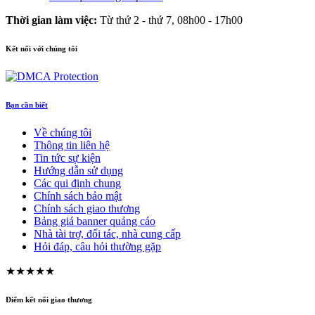
Thời gian làm việc:
Từ thứ 2 - thứ 7, 08h00 - 17h00
Kết nối với chúng tôi
Bạn cần biết
Về chúng tôi
Thông tin liên hệ
Tin tức sự kiện
Hướng dẫn sử dụng
Các qui định chung
Chính sách bảo mật
Chính sách giao thương
Bảng giá banner quảng cáo
Nhà tài trợ, đối tác, nhà cung cấp
Hỏi đáp, câu hỏi thường gặp
★★★★★
Điểm kết nối giao thương