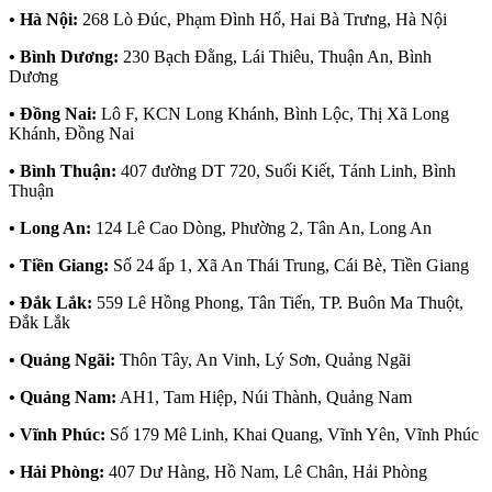
• Hà Nội:
268 Lò Đúc, Phạm Đình Hổ, Hai Bà Trưng, Hà Nội
• Bình Dương:
230 Bạch Đằng, Lái Thiêu, Thuận An, Bình
Dương
• Đồng Nai:
Lô F, KCN Long Khánh, Bình Lộc, Thị Xã Long
Khánh, Đồng Nai
• Bình Thuận:
407 đường DT 720, Suối Kiết, Tánh Linh, Bình
Thuận
• Long An:
124 Lê Cao Dòng, Phường 2, Tân An, Long An
• Tiền Giang:
Số 24 ấp 1, Xã An Thái Trung, Cái Bè, Tiền Giang
• Đắk Lắk:
559 Lê Hồng Phong, Tân Tiến, TP. Buôn Ma Thuột,
Đắk Lắk
• Quảng Ngãi:
Thôn Tây, An Vinh, Lý Sơn, Quảng Ngãi
• Quảng Nam:
AH1, Tam Hiệp, Núi Thành, Quảng Nam
• Vĩnh Phúc:
Số 179 Mê Linh, Khai Quang, Vĩnh Yên, Vĩnh Phúc
• Hải Phòng:
407 Dư Hàng, Hồ Nam, Lê Chân, Hải Phòng