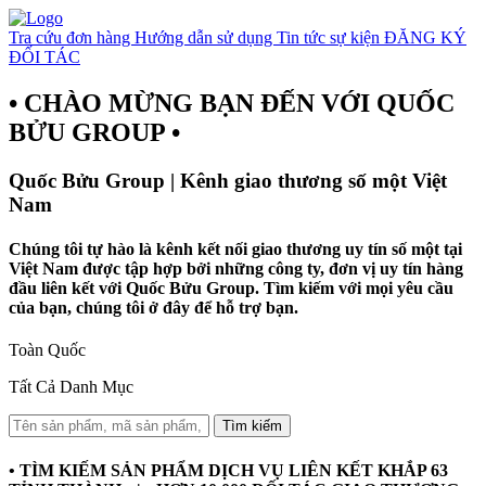
Tra cứu đơn hàng
Hướng dẫn sử dụng
Tin tức sự kiện
ĐĂNG KÝ
ĐỐI TÁC
• CHÀO MỪNG BẠN ĐẾN VỚI QUỐC
BỬU GROUP •
Quốc Bửu Group | Kênh giao thương số một Việt
Nam
Chúng tôi tự hào là kênh kết nối giao thương uy tín số một tại
Việt Nam được tập hợp bởi những công ty, đơn vị uy tín hàng
đầu liên kết với Quốc Bửu Group. Tìm kiếm với mọi yêu cầu
của bạn, chúng tôi ở đây để hỗ trợ bạn.
Toàn Quốc
Tất Cả Danh Mục
Tìm kiếm
• TÌM KIẾM SẢN PHẨM DỊCH VỤ LIÊN KẾT KHẮP 63