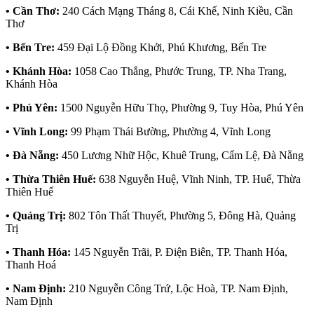
• Cần Thơ:
240 Cách Mạng Tháng 8, Cái Khế, Ninh Kiều, Cần
Thơ
• Bến Tre:
459 Đại Lộ Đồng Khởi, Phú Khương, Bến Tre
• Khánh Hòa:
1058 Cao Thắng, Phước Trung, TP. Nha Trang,
Khánh Hòa
• Phú Yên:
1500 Nguyễn Hữu Thọ, Phường 9, Tuy Hòa, Phú Yên
• Vĩnh Long:
99 Phạm Thái Bường, Phường 4, Vĩnh Long
• Đà Nẵng:
450 Lương Nhữ Hộc, Khuê Trung, Cẩm Lệ, Đà Nẵng
• Thừa Thiên Huế:
638 Nguyễn Huệ, Vĩnh Ninh, TP. Huế, Thừa
Thiên Huế
• Quảng Trị:
802 Tôn Thất Thuyết, Phường 5, Đông Hà, Quảng
Trị
• Thanh Hóa:
145 Nguyễn Trãi, P. Điện Biên, TP. Thanh Hóa,
Thanh Hoá
• Nam Định:
210 Nguyễn Công Trứ, Lộc Hoà, TP. Nam Định,
Nam Định