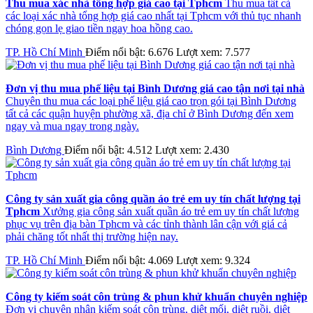
Thu mua xác nhà tổng hợp giá cao tại Tphcm
Thu mua tất cả
các loại xác nhà tổng hợp giá cao nhất tại Tphcm với thủ tục nhanh
chóng gọn lẹ giao tiền ngay hoa hồng cao.
TP. Hồ Chí Minh
Điểm nổi bật: 6.676
Lượt xem: 7.577
Đơn vị thu mua phế liệu tại Bình Dương giá cao tận nơi tại nhà
Chuyên thu mua các loại phế liệu giá cao trọn gói tại Bình Dương
tất cả các quận huyện phường xã, địa chỉ ở Bình Dương đến xem
ngay và mua ngay trong ngày.
Bình Dương
Điểm nổi bật: 4.512
Lượt xem: 2.430
Công ty sản xuất gia công quần áo trẻ em uy tín chất lượng tại
Tphcm
Xưởng gia công sản xuất quần áo trẻ em uy tín chất lượng
phục vụ trên địa bàn Tphcm và các tỉnh thành lân cận với giá cả
phải chăng tốt nhất thị trường hiện nay.
TP. Hồ Chí Minh
Điểm nổi bật: 4.069
Lượt xem: 9.324
Công ty kiếm soát côn trùng & phun khử khuẩn chuyên nghiệp
Đơn vị chuyên nhận kiếm soát côn trùng, diệt mối, diệt ruồi, diệt