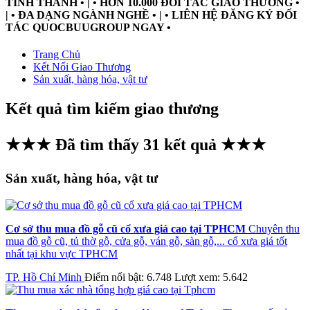
TỈNH THÀNH • | • HƠN 10.000 ĐỐI TÁC GIAO THƯƠNG •
| • ĐA DẠNG NGÀNH NGHỀ • | • LIÊN HỆ ĐĂNG KÝ ĐỐI
TÁC QUOCBUUGROUP NGAY •
Trang Chủ
Kết Nối Giao Thương
Sản xuất, hàng hóa, vật tư
Kết quả tìm kiếm giao thương
★★★ Đã tìm thấy
31
kết quả ★★★
Sản xuất, hàng hóa, vật tư
Cơ sở thu mua đồ gỗ cũ cổ xưa giá cao tại TPHCM
Chuyên thu
mua đồ gỗ cũ, tủ thờ gỗ, cửa gỗ, ván gỗ, sàn gỗ,... cổ xưa giá tốt
nhất tại khu vực TPHCM
TP. Hồ Chí Minh
Điểm nổi bật: 6.748
Lượt xem: 5.642