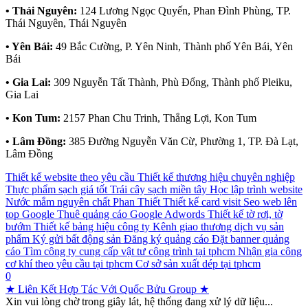
• Thái Nguyên:
124 Lương Ngọc Quyến, Phan Đình Phùng, TP.
Thái Nguyên, Thái Nguyên
• Yên Bái:
49 Bắc Cường, P. Yên Ninh, Thành phố Yên Bái, Yên
Bái
• Gia Lai:
309 Nguyễn Tất Thành, Phù Đổng, Thành phố Pleiku,
Gia Lai
• Kon Tum:
2157 Phan Chu Trinh, Thắng Lợi, Kon Tum
• Lâm Đồng:
385 Đường Nguyễn Văn Cừ, Phường 1, TP. Đà Lạt,
Lâm Đồng
Thiết kế website theo yêu cầu
Thiết kế thương hiệu chuyên nghiệp
Thực phẩm sạch giá tốt
Trái cây sạch miền tây
Học lập trình website
Nước mắm nguyên chất Phan Thiết
Thiết kế card visit
Seo web lên
top Google
Thuê quảng cáo Google Adwords
Thiết kế tờ rơi, tờ
bướm
Thiết kế bảng hiệu công ty
Kênh giao thương dịch vụ sản
phẩm
Ký gửi bất động sản
Đăng ký quảng cáo
Đặt banner quảng
cáo
Tìm công ty cung cấp vật tư công trình tại tphcm
Nhận gia công
cơ khí theo yêu cầu tại tphcm
Cơ sở sản xuất dép tại tphcm
0
★ Liên Kết Hợp Tác Với Quốc Bửu Group ★
Xin vui lòng chờ trong giây lát, hệ thống đang xử lý dữ liệu...