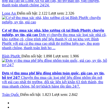
hợp giá cao tại Long An và lân cận, hỗ trợ tháo dỡ, vận chuyển,
thanh toán nhanh chóng 24/24.
Long An
Điểm nổi bật: 2.122
Lượt xem: 2.326
Cơ sở thu mua xác nhà, kho xưởng cũ tại Bình Phước chuyên
nghiệp, uy tín, giá cao
Đơn vị chuyên thu mua xác loại xác nhà cũ,
kho xưởng cũ, công trình phế liệu thanh lý cũ tại khu vực Bình
Phước với giá cả thu mua cao nhất thị trường hiện nay, thu gom
nhanh chóng, thanh toán linh ho ...
Bình Phước
Điểm nổi bật: 1.898
Lượt xem: 1.906
Đơn vị thu mua phế liệu đồng nhôm toàn quốc, giá cao, uy tín,
hỗ trợ 24/7
Chuyên thu mua các loại phế liệu đồng nhôm tận nơi
với giá cao nhất thị trường, đối tác liên kết khắp 63 tỉnh thành, thu
mua nhanh chóng, hỗ trợ khách hàng tận tâm 24/7.
Toàn Quốc
Điểm nổi bật: 1.823
Lượt xem: 2.842