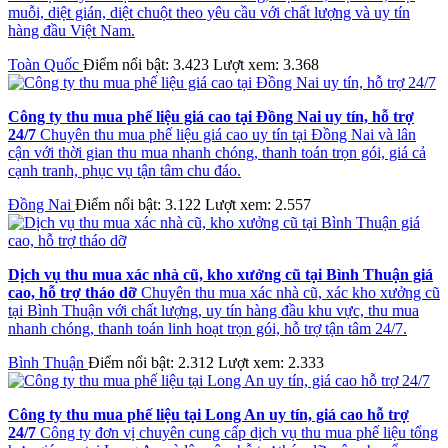
muỗi, diệt gián, diệt chuột theo yêu cầu với chất lượng và uy tín
hàng đầu Việt Nam.
Toàn Quốc
Điểm nổi bật: 3.423
Lượt xem: 3.368
Công ty thu mua phế liệu giá cao tại Đồng Nai uy tín, hỗ trợ
24/7
Chuyên thu mua phế liệu giá cao uy tín tại Đồng Nai và lân
cận với thời gian thu mua nhanh chóng, thanh toán trọn gói, giá cả
cạnh tranh, phục vụ tận tâm chu đáo.
Đồng Nai
Điểm nổi bật: 3.122
Lượt xem: 2.557
Dịch vụ thu mua xác nhà cũ, kho xưởng cũ tại Bình Thuận giá
cao, hỗ trợ tháo dỡ
Chuyên thu mua xác nhà cũ, xác kho xưởng cũ
tại Bình Thuận với chất lượng, uy tín hàng đầu khu vực, thu mua
nhanh chóng, thanh toán linh hoạt trọn gói, hỗ trợ tận tâm 24/7.
Bình Thuận
Điểm nổi bật: 2.312
Lượt xem: 2.333
Công ty thu mua phế liệu tại Long An uy tín, giá cao hỗ trợ
24/7
Công ty đơn vị chuyên cung cấp dịch vụ thu mua phế liệu tổng