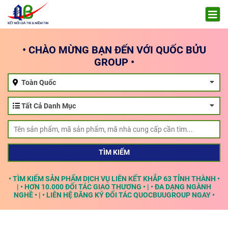
• CHÀO MỪNG BẠN ĐẾN VỚI QUỐC BỬU
GROUP •
Toàn Quốc
Tất Cả Danh Mục
TÌM KIẾM
• TÌM KIẾM SẢN PHẨM DỊCH VỤ LIÊN KẾT KHẮP 63 TỈNH THÀNH •
| • HƠN 10.000 ĐỐI TÁC GIAO THƯƠNG • | • ĐA DẠNG NGÀNH
NGHỀ • | • LIÊN HỆ ĐĂNG KÝ ĐỐI TÁC QUOCBUUGROUP NGAY •