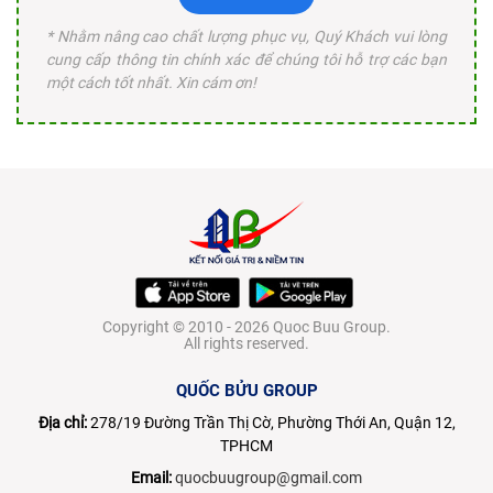
* Nhằm nâng cao chất lượng phục vụ, Quý Khách vui lòng
cung cấp thông tin chính xác để chúng tôi hỗ trợ các bạn
một cách tốt nhất. Xin cám ơn!
Copyright © 2010 - 2026 Quoc Buu Group.
All rights reserved.
QUỐC BỬU GROUP
Địa chỉ:
278/19 Đường Trần Thị Cờ, Phường Thới An, Quận 12,
TPHCM
Email:
quocbuugroup@gmail.com