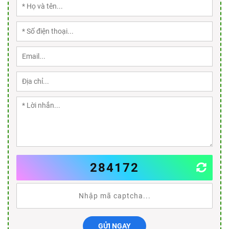
284172
GỬI NGAY