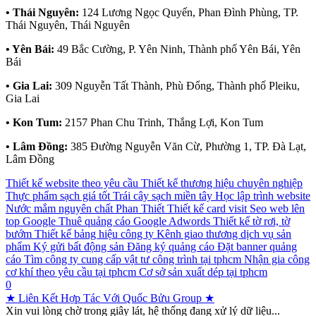
• Thái Nguyên:
124 Lương Ngọc Quyến, Phan Đình Phùng, TP.
Thái Nguyên, Thái Nguyên
• Yên Bái:
49 Bắc Cường, P. Yên Ninh, Thành phố Yên Bái, Yên
Bái
• Gia Lai:
309 Nguyễn Tất Thành, Phù Đổng, Thành phố Pleiku,
Gia Lai
• Kon Tum:
2157 Phan Chu Trinh, Thắng Lợi, Kon Tum
• Lâm Đồng:
385 Đường Nguyễn Văn Cừ, Phường 1, TP. Đà Lạt,
Lâm Đồng
Thiết kế website theo yêu cầu
Thiết kế thương hiệu chuyên nghiệp
Thực phẩm sạch giá tốt
Trái cây sạch miền tây
Học lập trình website
Nước mắm nguyên chất Phan Thiết
Thiết kế card visit
Seo web lên
top Google
Thuê quảng cáo Google Adwords
Thiết kế tờ rơi, tờ
bướm
Thiết kế bảng hiệu công ty
Kênh giao thương dịch vụ sản
phẩm
Ký gửi bất động sản
Đăng ký quảng cáo
Đặt banner quảng
cáo
Tìm công ty cung cấp vật tư công trình tại tphcm
Nhận gia công
cơ khí theo yêu cầu tại tphcm
Cơ sở sản xuất dép tại tphcm
0
★ Liên Kết Hợp Tác Với Quốc Bửu Group ★
Xin vui lòng chờ trong giây lát, hệ thống đang xử lý dữ liệu...