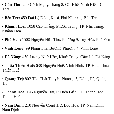
• Cần Thơ:
240 Cách Mạng Tháng 8, Cái Khế, Ninh Kiều, Cần
Thơ
• Bến Tre:
459 Đại Lộ Đồng Khởi, Phú Khương, Bến Tre
• Khánh Hòa:
1058 Cao Thắng, Phước Trung, TP. Nha Trang,
Khánh Hòa
• Phú Yên:
1500 Nguyễn Hữu Thọ, Phường 9, Tuy Hòa, Phú Yên
• Vĩnh Long:
99 Phạm Thái Bường, Phường 4, Vĩnh Long
• Đà Nẵng:
450 Lương Nhữ Hộc, Khuê Trung, Cẩm Lệ, Đà Nẵng
• Thừa Thiên Huế:
638 Nguyễn Huệ, Vĩnh Ninh, TP. Huế, Thừa
Thiên Huế
• Quảng Trị:
802 Tôn Thất Thuyết, Phường 5, Đông Hà, Quảng
Trị
• Thanh Hóa:
145 Nguyễn Trãi, P. Điện Biên, TP. Thanh Hóa,
Thanh Hoá
• Nam Định:
210 Nguyễn Công Trứ, Lộc Hoà, TP. Nam Định,
Nam Định