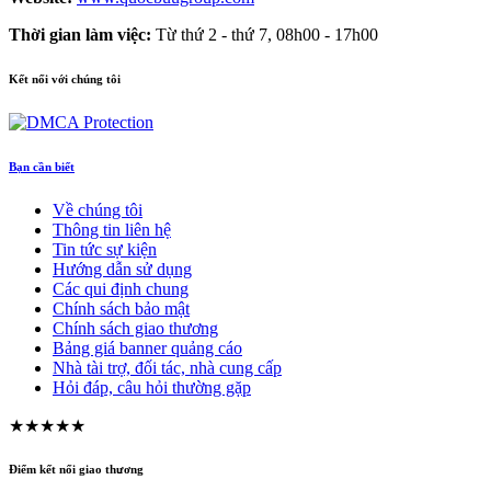
Thời gian làm việc:
Từ thứ 2 - thứ 7, 08h00 - 17h00
Kết nối với chúng tôi
Bạn cần biết
Về chúng tôi
Thông tin liên hệ
Tin tức sự kiện
Hướng dẫn sử dụng
Các qui định chung
Chính sách bảo mật
Chính sách giao thương
Bảng giá banner quảng cáo
Nhà tài trợ, đối tác, nhà cung cấp
Hỏi đáp, câu hỏi thường gặp
★★★★★
Điểm kết nối giao thương