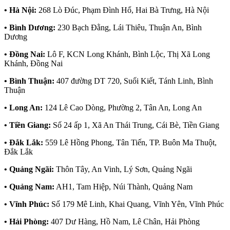
• Hà Nội:
268 Lò Đúc, Phạm Đình Hổ, Hai Bà Trưng, Hà Nội
• Bình Dương:
230 Bạch Đằng, Lái Thiêu, Thuận An, Bình
Dương
• Đồng Nai:
Lô F, KCN Long Khánh, Bình Lộc, Thị Xã Long
Khánh, Đồng Nai
• Bình Thuận:
407 đường DT 720, Suối Kiết, Tánh Linh, Bình
Thuận
• Long An:
124 Lê Cao Dòng, Phường 2, Tân An, Long An
• Tiền Giang:
Số 24 ấp 1, Xã An Thái Trung, Cái Bè, Tiền Giang
• Đắk Lắk:
559 Lê Hồng Phong, Tân Tiến, TP. Buôn Ma Thuột,
Đắk Lắk
• Quảng Ngãi:
Thôn Tây, An Vinh, Lý Sơn, Quảng Ngãi
• Quảng Nam:
AH1, Tam Hiệp, Núi Thành, Quảng Nam
• Vĩnh Phúc:
Số 179 Mê Linh, Khai Quang, Vĩnh Yên, Vĩnh Phúc
• Hải Phòng:
407 Dư Hàng, Hồ Nam, Lê Chân, Hải Phòng