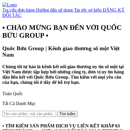
Tra cứu đơn hàng
Hướng dẫn sử dụng
Tin tức sự kiện
ĐĂNG KÝ
ĐỐI TÁC
• CHÀO MỪNG BẠN ĐẾN VỚI QUỐC
BỬU GROUP •
Quốc Bửu Group | Kênh giao thương số một Việt
Nam
Chúng tôi tự hào là kênh kết nối giao thương uy tín số một tại
Việt Nam được tập hợp bởi những công ty, đơn vị uy tín hàng
đầu liên kết với Quốc Bửu Group. Tìm kiếm với mọi yêu cầu
của bạn, chúng tôi ở đây để hỗ trợ bạn.
Toàn Quốc
Tất Cả Danh Mục
Tìm kiếm
• TÌM KIẾM SẢN PHẨM DỊCH VỤ LIÊN KẾT KHẮP 63