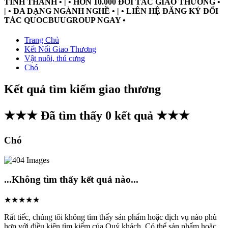
TỈNH THÀNH • | • HƠN 10.000 ĐỐI TÁC GIAO THƯƠNG •
| • ĐA DẠNG NGÀNH NGHỀ • | • LIÊN HỆ ĐĂNG KÝ ĐỐI
TÁC QUOCBUUGROUP NGAY •
Trang Chủ
Kết Nối Giao Thương
Vật nuôi, thú cưng
Chó
Kết quả tìm kiếm giao thương
★★★ Đã tìm thấy
0
kết quả ★★★
Chó
...Không tìm thấy kết quả nào...
★★★★★
Rất tiếc, chúng tôi không tìm thấy sản phẩm hoặc dịch vụ nào phù
hợp với điều kiện tìm kiếm của Quý khách. Có thể sản phẩm hoặc