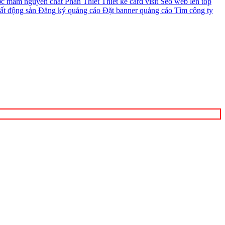
c mắm nguyên chất Phan Thiết
Thiết kế card visit
Seo web lên top
ất động sản
Đăng ký quảng cáo
Đặt banner quảng cáo
Tìm công ty