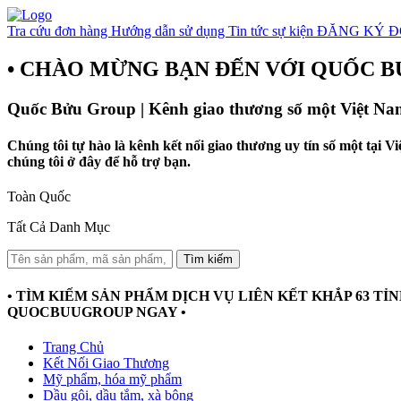
Tra cứu đơn hàng
Hướng dẫn sử dụng
Tin tức sự kiện
ĐĂNG KÝ Đ
• CHÀO MỪNG BẠN ĐẾN VỚI QUỐC B
Quốc Bửu Group | Kênh giao thương số một Việt Na
Chúng tôi tự hào là kênh kết nối giao thương uy tín số một tại 
chúng tôi ở đây để hỗ trợ bạn.
Toàn Quốc
Tất Cả Danh Mục
Tìm kiếm
• TÌM KIẾM SẢN PHẨM DỊCH VỤ LIÊN KẾT KHẮP 63 TỈNH
QUOCBUUGROUP NGAY •
Trang Chủ
Kết Nối Giao Thương
Mỹ phẩm, hóa mỹ phẩm
Dầu gội, dầu tắm, xà bông