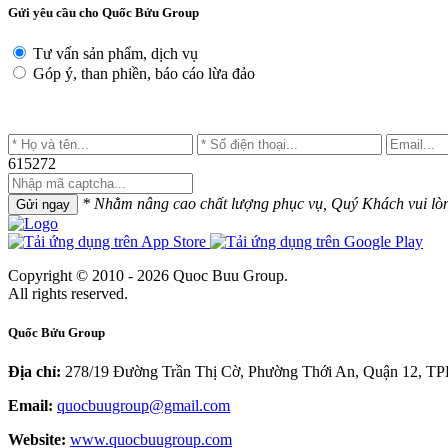
Gửi yêu cầu cho Quốc Bửu Group
Tư vấn sản phẩm, dịch vụ
Góp ý, than phiền, báo cáo lừa đảo
615272
* Nhằm nâng cao chất lượng phục vụ, Quý Khách vui lòng 
Gửi ngay
Copyright © 2010 - 2026 Quoc Buu Group.
All rights reserved.
Quốc Bửu Group
Địa chỉ:
278/19 Đường Trần Thị Cờ, Phường Thới An, Quận 12, 
Email:
quocbuugroup@gmail.com
Website:
www.quocbuugroup.com