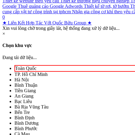
Thiết kế website theo yêu cầu
Thiết kế thương hiệu chuyên nghiệp
Th
Google
Thuê quảng cáo Google Adwords
Thiết kế tờ rơi, tờ bướm
Th
cung cấp vật tư công trình tại tphcm
Nhận gia công cơ khí theo yêu c
0
★ Liên Kết Hợp Tác Với Quốc Bửu Group ★
Xin vui lòng chờ trong giây lát, hệ thống đang xử lý dữ liệu...
×
Chọn khu vực
Đang tải dữ liệu...
Toàn Quốc
TP. Hồ Chí Minh
Hà Nội
Bình Thuận
Tiền Giang
An Giang
Bạc Liêu
Bà Rịa Vũng Tàu
Bến Tre
Bình Định
Bình Dương
Bình Phước
Cà Mau