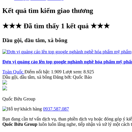
Kết quả tìm kiếm giao thương
★★★ Đã tìm thấy
1
kết quả ★★★
Dầu gội, dầu tắm, xà bông
Đơn vị quảng cáo lên top google nghành nghề hóa phẩm mỹ ph
Toàn Quốc
Điểm nổi bật: 1.909
Lượt xem: 8.925
Dầu gội, dầu tắm, xà bông
Đăng bởi:
Quốc Bảo
Quốc Bửu Group
0937.587.087
Bạn đang cần tư vấn dịch vụ, than phiền dịch vụ hoặc đóng góp ý ki
Quốc Bửu Group
luôn luôn lắng nghe, tiếp nhận và xử lý một cách tr