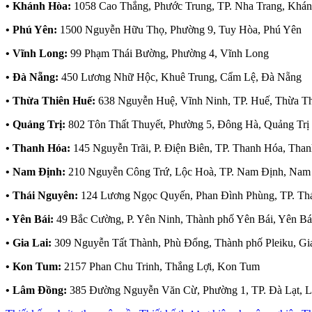
• Khánh Hòa:
1058 Cao Thắng, Phước Trung, TP. Nha Trang, Khá
• Phú Yên:
1500 Nguyễn Hữu Thọ, Phường 9, Tuy Hòa, Phú Yên
• Vĩnh Long:
99 Phạm Thái Bường, Phường 4, Vĩnh Long
• Đà Nẵng:
450 Lương Nhữ Hộc, Khuê Trung, Cẩm Lệ, Đà Nẵng
• Thừa Thiên Huế:
638 Nguyễn Huệ, Vĩnh Ninh, TP. Huế, Thừa T
• Quảng Trị:
802 Tôn Thất Thuyết, Phường 5, Đông Hà, Quảng Trị
• Thanh Hóa:
145 Nguyễn Trãi, P. Điện Biên, TP. Thanh Hóa, Tha
• Nam Định:
210 Nguyễn Công Trứ, Lộc Hoà, TP. Nam Định, Nam
• Thái Nguyên:
124 Lương Ngọc Quyến, Phan Đình Phùng, TP. Th
• Yên Bái:
49 Bắc Cường, P. Yên Ninh, Thành phố Yên Bái, Yên Bá
• Gia Lai:
309 Nguyễn Tất Thành, Phù Đổng, Thành phố Pleiku, Gi
• Kon Tum:
2157 Phan Chu Trinh, Thắng Lợi, Kon Tum
• Lâm Đồng:
385 Đường Nguyễn Văn Cừ, Phường 1, TP. Đà Lạt, 