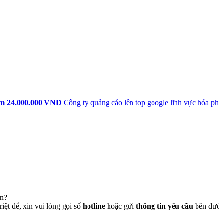
ẩm
24.000.000 VND
Công ty quảng cáo lên top google lĩnh vực hóa ph
ến?
iệt để, xin vui lòng gọi số
hotline
hoặc gửi
thông tin yêu cầu
bên dưới