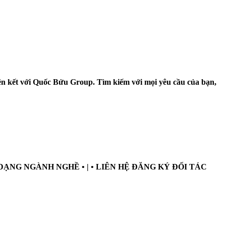
liên kết với Quốc Bửu Group. Tìm kiếm với mọi yêu cầu của bạn,
A DẠNG NGÀNH NGHỀ • | • LIÊN HỆ ĐĂNG KÝ ĐỐI TÁC