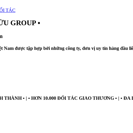
ỐI TÁC
ỬU GROUP •
m
Việt Nam được tập hợp bởi những công ty, đơn vị uy tín hàng đầu 
 THÀNH • | • HƠN 10.000 ĐỐI TÁC GIAO THƯƠNG • | • Đ