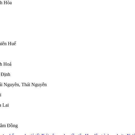
nh Hòa
hiên Huế
nh Hoá
 Định
ái Nguyên, Thái Nguyên
i
a Lai
Lâm Đồng