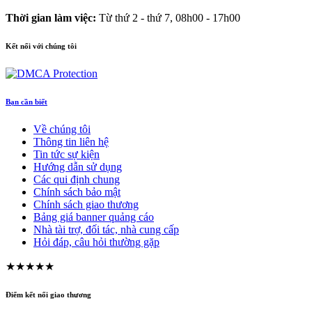
Thời gian làm việc:
Từ thứ 2 - thứ 7, 08h00 - 17h00
Kết nối với chúng tôi
Bạn cần biết
Về chúng tôi
Thông tin liên hệ
Tin tức sự kiện
Hướng dẫn sử dụng
Các qui định chung
Chính sách bảo mật
Chính sách giao thương
Bảng giá banner quảng cáo
Nhà tài trợ, đối tác, nhà cung cấp
Hỏi đáp, câu hỏi thường gặp
★★★★★
Điểm kết nối giao thương