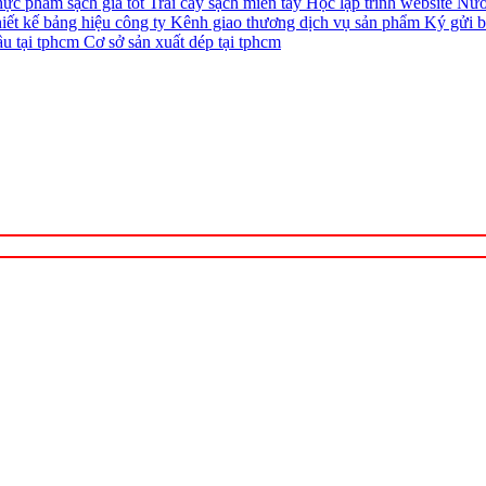
ực phẩm sạch giá tốt
Trái cây sạch miền tây
Học lập trình website
Nướ
iết kế bảng hiệu công ty
Kênh giao thương dịch vụ sản phẩm
Ký gửi b
ầu tại tphcm
Cơ sở sản xuất dép tại tphcm