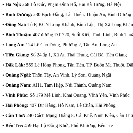
• Hà Nội:
268 Lò Đúc, Phạm Đình Hổ, Hai Bà Trưng, Hà Nội
• Bình Dương:
230 Bạch Đằng, Lái Thiêu, Thuận An, Bình Dương
• Đồng Nai:
Lô F, KCN Long Khánh, Bình Lộc, Thị Xã Long Khán
• Bình Thuận:
407 đường DT 720, Suối Kiết, Tánh Linh, Bình Thu
• Long An:
124 Lê Cao Dòng, Phường 2, Tân An, Long An
• Tiền Giang:
Số 24 ấp 1, Xã An Thái Trung, Cái Bè, Tiền Giang
• Đắk Lắk:
559 Lê Hồng Phong, Tân Tiến, TP. Buôn Ma Thuột, Đắ
• Quảng Ngãi:
Thôn Tây, An Vinh, Lý Sơn, Quảng Ngãi
• Quảng Nam:
AH1, Tam Hiệp, Núi Thành, Quảng Nam
• Vĩnh Phúc:
Số 179 Mê Linh, Khai Quang, Vĩnh Yên, Vĩnh Phúc
• Hải Phòng:
407 Dư Hàng, Hồ Nam, Lê Chân, Hải Phòng
• Cần Thơ:
240 Cách Mạng Tháng 8, Cái Khế, Ninh Kiều, Cần Thơ
• Bến Tre:
459 Đại Lộ Đồng Khởi, Phú Khương, Bến Tre