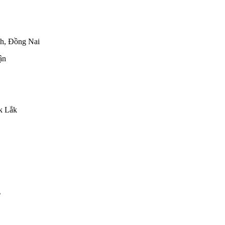
h, Đồng Nai
ận
k Lắk