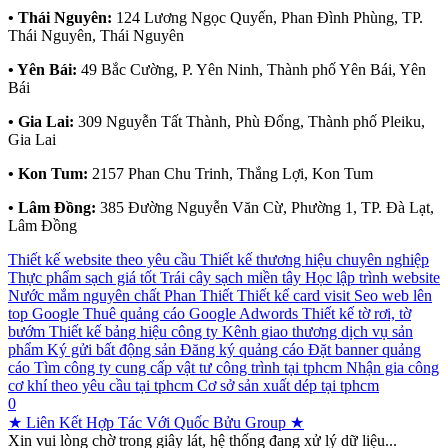
• Thái Nguyên:
124 Lương Ngọc Quyến, Phan Đình Phùng, TP.
Thái Nguyên, Thái Nguyên
• Yên Bái:
49 Bắc Cường, P. Yên Ninh, Thành phố Yên Bái, Yên
Bái
• Gia Lai:
309 Nguyễn Tất Thành, Phù Đổng, Thành phố Pleiku,
Gia Lai
• Kon Tum:
2157 Phan Chu Trinh, Thắng Lợi, Kon Tum
• Lâm Đồng:
385 Đường Nguyễn Văn Cừ, Phường 1, TP. Đà Lạt,
Lâm Đồng
Thiết kế website theo yêu cầu
Thiết kế thương hiệu chuyên nghiệp
Thực phẩm sạch giá tốt
Trái cây sạch miền tây
Học lập trình website
Nước mắm nguyên chất Phan Thiết
Thiết kế card visit
Seo web lên
top Google
Thuê quảng cáo Google Adwords
Thiết kế tờ rơi, tờ
bướm
Thiết kế bảng hiệu công ty
Kênh giao thương dịch vụ sản
phẩm
Ký gửi bất động sản
Đăng ký quảng cáo
Đặt banner quảng
cáo
Tìm công ty cung cấp vật tư công trình tại tphcm
Nhận gia công
cơ khí theo yêu cầu tại tphcm
Cơ sở sản xuất dép tại tphcm
0
★ Liên Kết Hợp Tác Với Quốc Bửu Group ★
Xin vui lòng chờ trong giây lát, hệ thống đang xử lý dữ liệu...