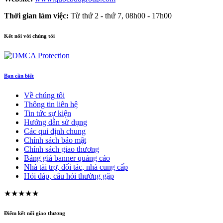
Thời gian làm việc:
Từ thứ 2 - thứ 7, 08h00 - 17h00
Kết nối với chúng tôi
Bạn cần biết
Về chúng tôi
Thông tin liên hệ
Tin tức sự kiện
Hướng dẫn sử dụng
Các qui định chung
Chính sách bảo mật
Chính sách giao thương
Bảng giá banner quảng cáo
Nhà tài trợ, đối tác, nhà cung cấp
Hỏi đáp, câu hỏi thường gặp
★★★★★
Điểm kết nối giao thương