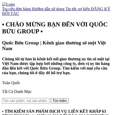
Tra cứu đơn hàng
Hướng dẫn sử dụng
Tin tức sự kiện
ĐĂNG KÝ
ĐỐI TÁC
• CHÀO MỪNG BẠN ĐẾN VỚI QUỐC
BỬU GROUP •
Quốc Bửu Group | Kênh giao thương số một Việt
Nam
Chúng tôi tự hào là kênh kết nối giao thương uy tín số một tại
Việt Nam được tập hợp bởi những công ty, đơn vị uy tín hàng
đầu liên kết với Quốc Bửu Group. Tìm kiếm với mọi yêu cầu
của bạn, chúng tôi ở đây để hỗ trợ bạn.
Toàn Quốc
Tất Cả Danh Mục
Tìm kiếm
• TÌM KIẾM SẢN PHẨM DỊCH VỤ LIÊN KẾT KHẮP 63