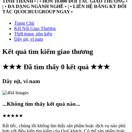
TỈNH THÀNH • | • HƠN 10.000 ĐỐI TÁC GIAO THƯƠNG •
| • ĐA DẠNG NGÀNH NGHỀ • | • LIÊN HỆ ĐĂNG KÝ ĐỐI
TÁC QUOCBUUGROUP NGAY •
Trang Chủ
Kết Nối Giao Thương
Thời trang, phụ kiện
Dây nịt, ví nam
Kết quả tìm kiếm giao thương
★★★ Đã tìm thấy
0
kết quả ★★★
Dây nịt, ví nam
...Không tìm thấy kết quả nào...
★★★★★
Rất tiếc, chúng tôi không tìm thấy sản phẩm hoặc dịch vụ nào phù
hợp với điều kiện tìm kiếm của Quý khách. Có thể sản phẩm hoặc