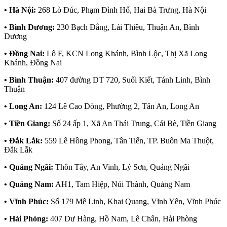
• Hà Nội:
268 Lò Đúc, Phạm Đình Hổ, Hai Bà Trưng, Hà Nội
• Bình Dương:
230 Bạch Đằng, Lái Thiêu, Thuận An, Bình
Dương
• Đồng Nai:
Lô F, KCN Long Khánh, Bình Lộc, Thị Xã Long
Khánh, Đồng Nai
• Bình Thuận:
407 đường DT 720, Suối Kiết, Tánh Linh, Bình
Thuận
• Long An:
124 Lê Cao Dòng, Phường 2, Tân An, Long An
• Tiền Giang:
Số 24 ấp 1, Xã An Thái Trung, Cái Bè, Tiền Giang
• Đắk Lắk:
559 Lê Hồng Phong, Tân Tiến, TP. Buôn Ma Thuột,
Đắk Lắk
• Quảng Ngãi:
Thôn Tây, An Vinh, Lý Sơn, Quảng Ngãi
• Quảng Nam:
AH1, Tam Hiệp, Núi Thành, Quảng Nam
• Vĩnh Phúc:
Số 179 Mê Linh, Khai Quang, Vĩnh Yên, Vĩnh Phúc
• Hải Phòng:
407 Dư Hàng, Hồ Nam, Lê Chân, Hải Phòng