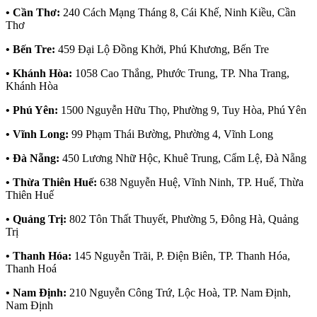
• Cần Thơ:
240 Cách Mạng Tháng 8, Cái Khế, Ninh Kiều, Cần
Thơ
• Bến Tre:
459 Đại Lộ Đồng Khởi, Phú Khương, Bến Tre
• Khánh Hòa:
1058 Cao Thắng, Phước Trung, TP. Nha Trang,
Khánh Hòa
• Phú Yên:
1500 Nguyễn Hữu Thọ, Phường 9, Tuy Hòa, Phú Yên
• Vĩnh Long:
99 Phạm Thái Bường, Phường 4, Vĩnh Long
• Đà Nẵng:
450 Lương Nhữ Hộc, Khuê Trung, Cẩm Lệ, Đà Nẵng
• Thừa Thiên Huế:
638 Nguyễn Huệ, Vĩnh Ninh, TP. Huế, Thừa
Thiên Huế
• Quảng Trị:
802 Tôn Thất Thuyết, Phường 5, Đông Hà, Quảng
Trị
• Thanh Hóa:
145 Nguyễn Trãi, P. Điện Biên, TP. Thanh Hóa,
Thanh Hoá
• Nam Định:
210 Nguyễn Công Trứ, Lộc Hoà, TP. Nam Định,
Nam Định