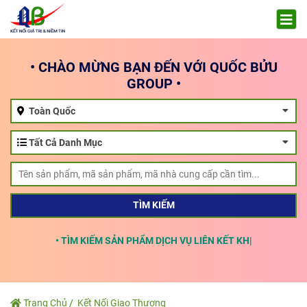
• CHÀO MỪNG BẠN ĐẾN VỚI QUỐC BỬU
GROUP •
Toàn Quốc
Tất Cả Danh Mục
TÌM KIẾM
• TÌM KIẾM SẢN PHẨM DỊCH VỤ LIÊN KẾT KHẮP 63 TỈ
Trang Chủ
Kết Nối Giao Thương