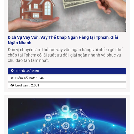
Dịch Vụ Vay Vốn, Vay Thế Chấp Ngân Hàng tại Tphcm, Giải
Ngân Nhanh
Đơn vị chuyên làm thủ tục vay vốn ngân hàng với nhiều gói thế
chấp tại Tphcm có lãi suất ưu đãi, giải ngân nhanh và phục vụ
chu đáo tận tâm nhất.
TP. Hồ Chí Minh
Điểm nổi bật: 1.546
Lượt xem: 2.031