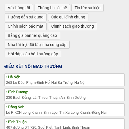
Về chúng tôi
Thông tin liên hệ
Tin tức sự kiện
Hướng dẫn sử dụng
Các qui định chung
Chính sách bảo mật
Chính sách giao thương
Bảng giá banner quảng cáo
Nhà tài trợ, đối tác, nhà cung cấp
Hỏi đáp, câu hỏi thường gặp
ĐIỂM KẾT NỐI GIAO THƯƠNG
• Hà Nội:
268 Lò Đúc, Phạm Đình Hổ, Hai Bà Trưng, Hà Nội
• Bình Dương:
230 Bạch Đằng, Lái Thiêu, Thuận An, Bình Dương
• Đồng Nai:
Lô F, KCN Long Khánh, Bình Lộc, Thị Xã Long Khánh, Đồng Nai
• Bình Thuận:
407 đường DT 720, Suối Kiết, Tánh Linh, Bình Thuận