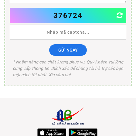
376724
GỬI NGAY
* Nhằm nâng cao chất lượng phục vụ, Quý Khách vui lòng
cung cấp thông tin chính xác để chúng tôi hỗ trợ các bạn
một cách tốt nhất. Xin cám ơn!