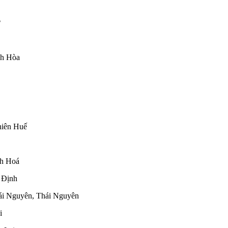
nh Hòa
hiên Huế
nh Hoá
 Định
ái Nguyên, Thái Nguyên
i