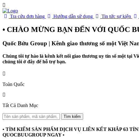
Tra cứu đơn hàng
Hướng dẫn sử dụng
Tin tức sự kiện
• CHÀO MỪNG BẠN ĐẾN VỚI QUỐC B
Quốc Bửu Group | Kênh giao thương số một Việt Na
Chúng tôi tự hào là kênh kết nối giao thương uy tín số một tại 
chúng tôi ở đây để hỗ trợ bạn.
Toàn Quốc
Tất Cả Danh Mục
Tìm kiếm
• TÌM KIẾM SẢN PHẨM DỊCH VỤ LIÊN KẾT KHẮP 63 TỈNH
QUOCBUUGROUP NGAY •