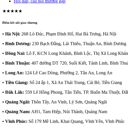
Hỏi đáp, câu hỏi thường gặp
★★★★★
Điểm kết nối giao thương
• Hà Nội:
268 Lò Đúc, Phạm Đình Hổ, Hai Bà Trưng, Hà Nội
• Bình Dương:
230 Bạch Đằng, Lái Thiêu, Thuận An, Bình Dương
• Đồng Nai:
Lô F, KCN Long Khánh, Bình Lộc, Thị Xã Long Khán
• Bình Thuận:
407 đường DT 720, Suối Kiết, Tánh Linh, Bình Thu
• Long An:
124 Lê Cao Dòng, Phường 2, Tân An, Long An
• Tiền Giang:
Số 24 ấp 1, Xã An Thái Trung, Cái Bè, Tiền Giang
• Đắk Lắk:
559 Lê Hồng Phong, Tân Tiến, TP. Buôn Ma Thuột, Đắ
• Quảng Ngãi:
Thôn Tây, An Vinh, Lý Sơn, Quảng Ngãi
• Quảng Nam:
AH1, Tam Hiệp, Núi Thành, Quảng Nam
• Vĩnh Phúc:
Số 179 Mê Linh, Khai Quang, Vĩnh Yên, Vĩnh Phúc