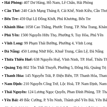
• Hải Phòng:
407 Dư Hàng, Hồ Nam, Lê Chân, Hải Phòng
• Cần Thơ:
240 Cách Mạng Tháng 8, Cái Khế, Ninh Kiều, Cần Thơ
• Bến Tre:
459 Đại Lộ Đồng Khởi, Phú Khương, Bến Tre
• Khánh Hòa:
1058 Cao Thắng, Phước Trung, TP. Nha Trang, Khá
• Phú Yên:
1500 Nguyễn Hữu Thọ, Phường 9, Tuy Hòa, Phú Yên
• Vĩnh Long:
99 Phạm Thái Bường, Phường 4, Vĩnh Long
• Đà Nẵng:
450 Lương Nhữ Hộc, Khuê Trung, Cẩm Lệ, Đà Nẵng
• Thừa Thiên Huế:
638 Nguyễn Huệ, Vĩnh Ninh, TP. Huế, Thừa T
• Quảng Trị:
802 Tôn Thất Thuyết, Phường 5, Đông Hà, Quảng Trị
• Thanh Hóa:
145 Nguyễn Trãi, P. Điện Biên, TP. Thanh Hóa, Tha
• Nam Định:
210 Nguyễn Công Trứ, Lộc Hoà, TP. Nam Định, Nam
• Thái Nguyên:
124 Lương Ngọc Quyến, Phan Đình Phùng, TP. Th
• Yên Bái:
49 Bắc Cường, P. Yên Ninh, Thành phố Yên Bái, Yên Bá