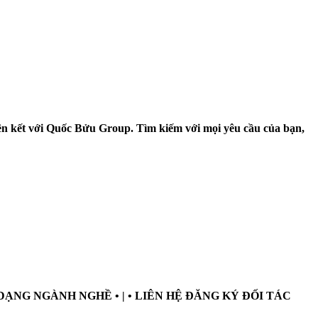
liên kết với Quốc Bửu Group. Tìm kiếm với mọi yêu cầu của bạn,
A DẠNG NGÀNH NGHỀ • | • LIÊN HỆ ĐĂNG KÝ ĐỐI TÁC