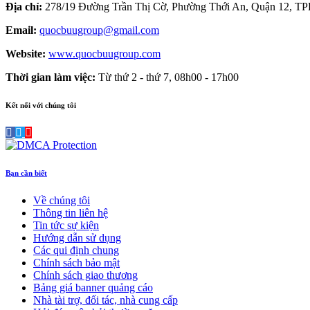
Địa chỉ:
278/19 Đường Trần Thị Cờ, Phường Thới An, Quận 12, 
Email:
quocbuugroup@gmail.com
Website:
www.quocbuugroup.com
Thời gian làm việc:
Từ thứ 2 - thứ 7, 08h00 - 17h00
Kết nối với chúng tôi
Bạn cần biết
Về chúng tôi
Thông tin liên hệ
Tin tức sự kiện
Hướng dẫn sử dụng
Các qui định chung
Chính sách bảo mật
Chính sách giao thương
Bảng giá banner quảng cáo
Nhà tài trợ, đối tác, nhà cung cấp