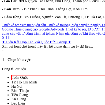
• Gia Lai:
309 Nguyễn Tất Thành, Phù Đổng, Thành phố Pleiku, Gi
• Kon Tum:
2157 Phan Chu Trinh, Thắng Lợi, Kon Tum
• Lâm Đồng:
385 Đường Nguyễn Văn Cừ, Phường 1, TP. Đà Lạt, 
Thiết kế website theo yêu cầu
Thiết kế thương hiệu chuyên nghiệp
Th
Google
Thuê quảng cáo Google Adwords
Thiết kế tờ rơi, tờ bướm
Th
cung cấp vật tư công trình tại tphcm
Nhận gia công cơ khí theo yêu c
0
★ Liên Kết Hợp Tác Với Quốc Bửu Group ★
Xin vui lòng chờ trong giây lát, hệ thống đang xử lý dữ liệu...
×
Chọn khu vực
Đang tải dữ liệu...
Toàn Quốc
TP. Hồ Chí Minh
Hà Nội
Bình Thuận
Tiền Giang
An Giang
Bạc Liêu