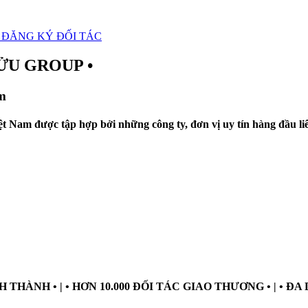
ĐĂNG KÝ ĐỐI TÁC
ỬU GROUP •
m
Việt Nam được tập hợp bởi những công ty, đơn vị uy tín hàng đầu 
 THÀNH • | • HƠN 10.000 ĐỐI TÁC GIAO THƯƠNG • | • Đ