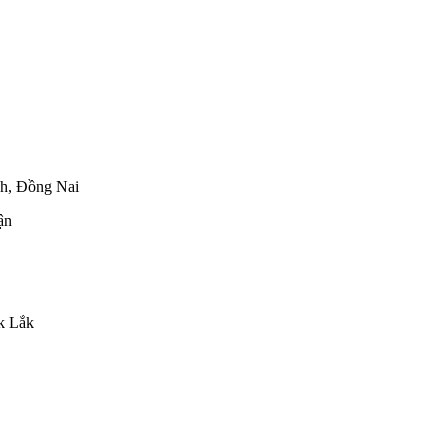
h, Đồng Nai
ận
k Lắk