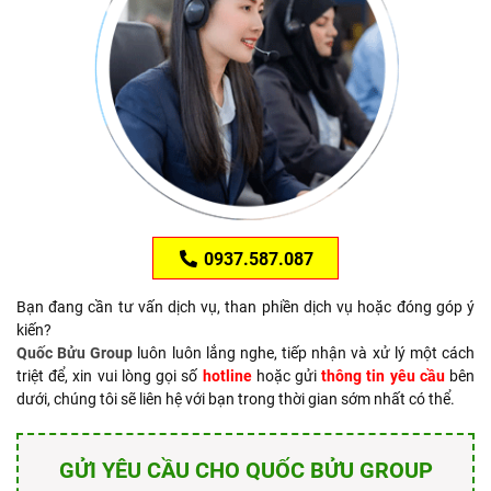
0937.587.087
Bạn đang cần tư vấn dịch vụ, than phiền dịch vụ hoặc đóng góp ý
kiến?
Quốc Bửu Group
luôn luôn lắng nghe, tiếp nhận và xử lý một cách
triệt để, xin vui lòng gọi số
hotline
hoặc gửi
thông tin yêu cầu
bên
dưới, chúng tôi sẽ liên hệ với bạn trong thời gian sớm nhất có thể.
GỬI YÊU CẦU CHO QUỐC BỬU GROUP