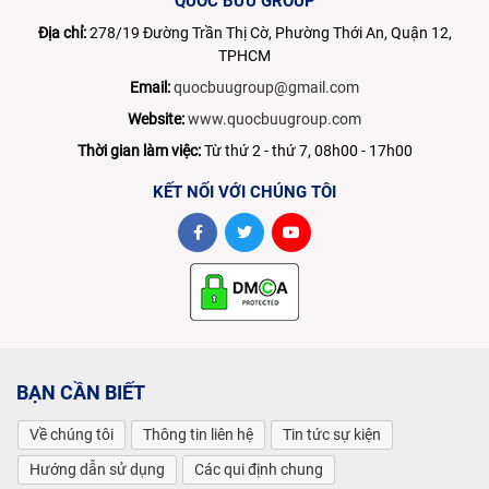
QUỐC BỬU GROUP
Địa chỉ:
278/19 Đường Trần Thị Cờ, Phường Thới An, Quận 12,
TPHCM
Email:
quocbuugroup@gmail.com
Website:
www.quocbuugroup.com
Thời gian làm việc:
Từ thứ 2 - thứ 7, 08h00 - 17h00
KẾT NỐI VỚI CHÚNG TÔI
BẠN CẦN BIẾT
Về chúng tôi
Thông tin liên hệ
Tin tức sự kiện
Hướng dẫn sử dụng
Các qui định chung