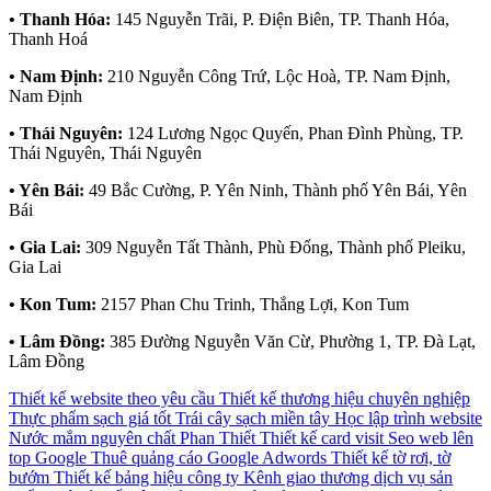
• Thanh Hóa:
145 Nguyễn Trãi, P. Điện Biên, TP. Thanh Hóa,
Thanh Hoá
• Nam Định:
210 Nguyễn Công Trứ, Lộc Hoà, TP. Nam Định,
Nam Định
• Thái Nguyên:
124 Lương Ngọc Quyến, Phan Đình Phùng, TP.
Thái Nguyên, Thái Nguyên
• Yên Bái:
49 Bắc Cường, P. Yên Ninh, Thành phố Yên Bái, Yên
Bái
• Gia Lai:
309 Nguyễn Tất Thành, Phù Đổng, Thành phố Pleiku,
Gia Lai
• Kon Tum:
2157 Phan Chu Trinh, Thắng Lợi, Kon Tum
• Lâm Đồng:
385 Đường Nguyễn Văn Cừ, Phường 1, TP. Đà Lạt,
Lâm Đồng
Thiết kế website theo yêu cầu
Thiết kế thương hiệu chuyên nghiệp
Thực phẩm sạch giá tốt
Trái cây sạch miền tây
Học lập trình website
Nước mắm nguyên chất Phan Thiết
Thiết kế card visit
Seo web lên
top Google
Thuê quảng cáo Google Adwords
Thiết kế tờ rơi, tờ
bướm
Thiết kế bảng hiệu công ty
Kênh giao thương dịch vụ sản