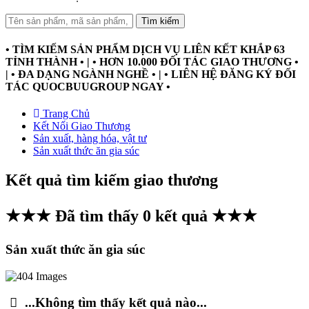
Tìm kiếm
• TÌM KIẾM SẢN PHẨM DỊCH VỤ LIÊN KẾT KHẮP 63
TỈNH THÀNH • | • HƠN 10.000 ĐỐI TÁC GIAO THƯƠNG •
| • ĐA DẠNG NGÀNH NGHỀ • | • LIÊN HỆ ĐĂNG KÝ ĐỐI
TÁC QUOCBUUGROUP NGAY •
Trang Chủ
Kết Nối Giao Thương
Sản xuất, hàng hóa, vật tư
Sản xuất thức ăn gia súc
Kết quả tìm kiếm giao thương
★★★ Đã tìm thấy
0
kết quả ★★★
Sản xuất thức ăn gia súc
...Không tìm thấy kết quả nào...