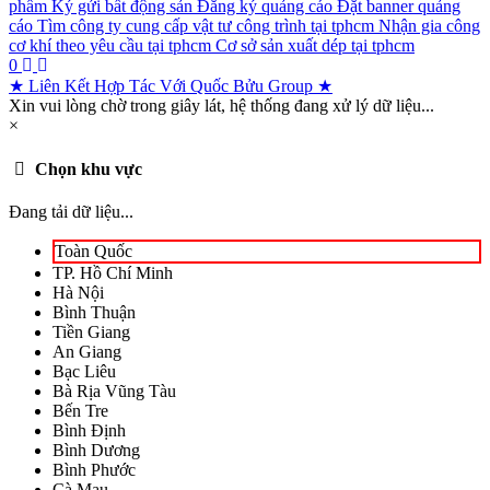
phẩm
Ký gửi bất động sản
Đăng ký quảng cáo
Đặt banner quảng
cáo
Tìm công ty cung cấp vật tư công trình tại tphcm
Nhận gia công
cơ khí theo yêu cầu tại tphcm
Cơ sở sản xuất dép tại tphcm
0
★ Liên Kết Hợp Tác Với Quốc Bửu Group ★
Xin vui lòng chờ trong giây lát, hệ thống đang xử lý dữ liệu...
×
Chọn khu vực
Đang tải dữ liệu...
Toàn Quốc
TP. Hồ Chí Minh
Hà Nội
Bình Thuận
Tiền Giang
An Giang
Bạc Liêu
Bà Rịa Vũng Tàu
Bến Tre
Bình Định
Bình Dương
Bình Phước
Cà Mau