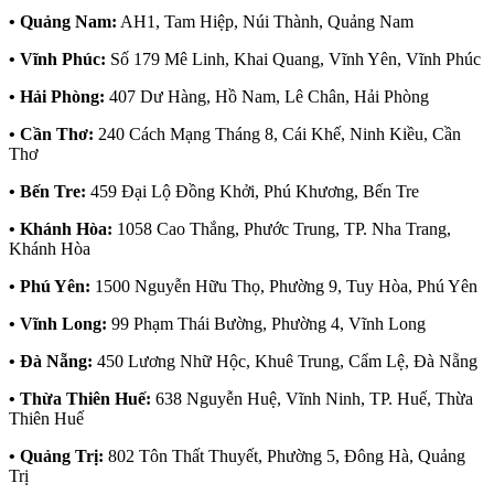
• Quảng Nam:
AH1, Tam Hiệp, Núi Thành, Quảng Nam
• Vĩnh Phúc:
Số 179 Mê Linh, Khai Quang, Vĩnh Yên, Vĩnh Phúc
• Hải Phòng:
407 Dư Hàng, Hồ Nam, Lê Chân, Hải Phòng
• Cần Thơ:
240 Cách Mạng Tháng 8, Cái Khế, Ninh Kiều, Cần
Thơ
• Bến Tre:
459 Đại Lộ Đồng Khởi, Phú Khương, Bến Tre
• Khánh Hòa:
1058 Cao Thắng, Phước Trung, TP. Nha Trang,
Khánh Hòa
• Phú Yên:
1500 Nguyễn Hữu Thọ, Phường 9, Tuy Hòa, Phú Yên
• Vĩnh Long:
99 Phạm Thái Bường, Phường 4, Vĩnh Long
• Đà Nẵng:
450 Lương Nhữ Hộc, Khuê Trung, Cẩm Lệ, Đà Nẵng
• Thừa Thiên Huế:
638 Nguyễn Huệ, Vĩnh Ninh, TP. Huế, Thừa
Thiên Huế
• Quảng Trị:
802 Tôn Thất Thuyết, Phường 5, Đông Hà, Quảng
Trị