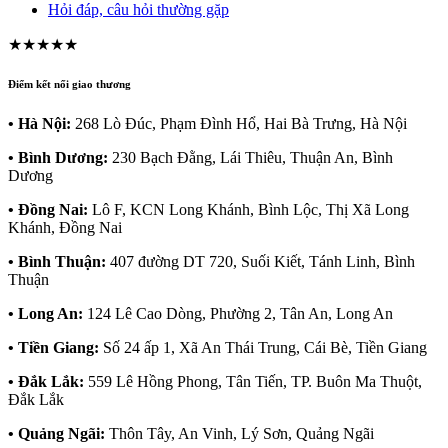
Hỏi đáp, câu hỏi thường gặp
★★★★★
Điểm kết nối giao thương
• Hà Nội:
268 Lò Đúc, Phạm Đình Hổ, Hai Bà Trưng, Hà Nội
• Bình Dương:
230 Bạch Đằng, Lái Thiêu, Thuận An, Bình
Dương
• Đồng Nai:
Lô F, KCN Long Khánh, Bình Lộc, Thị Xã Long
Khánh, Đồng Nai
• Bình Thuận:
407 đường DT 720, Suối Kiết, Tánh Linh, Bình
Thuận
• Long An:
124 Lê Cao Dòng, Phường 2, Tân An, Long An
• Tiền Giang:
Số 24 ấp 1, Xã An Thái Trung, Cái Bè, Tiền Giang
• Đắk Lắk:
559 Lê Hồng Phong, Tân Tiến, TP. Buôn Ma Thuột,
Đắk Lắk
• Quảng Ngãi:
Thôn Tây, An Vinh, Lý Sơn, Quảng Ngãi