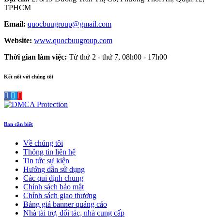
TPHCM
Email:
quocbuugroup@gmail.com
Website:
www.quocbuugroup.com
Thời gian làm việc:
Từ thứ 2 - thứ 7, 08h00 - 17h00
Kết nối với chúng tôi
Bạn cần biết
Về chúng tôi
Thông tin liên hệ
Tin tức sự kiện
Hướng dẫn sử dụng
Các qui định chung
Chính sách bảo mật
Chính sách giao thương
Bảng giá banner quảng cáo
Nhà tài trợ, đối tác, nhà cung cấp