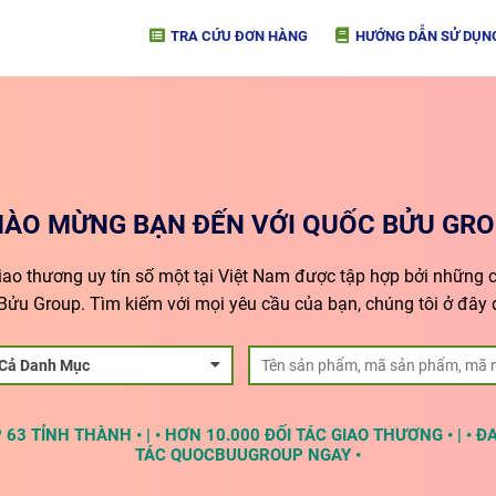
TRA CỨU ĐƠN HÀNG
HƯỚNG DẪN SỬ DỤN
HÀO MỪNG BẠN ĐẾN VỚI QUỐC BỬU GRO
giao thương uy tín số một tại Việt Nam được tập hợp bởi những cô
Bửu Group. Tìm kiếm với mọi yêu cầu của bạn, chúng tôi ở đây 
 Cả Danh Mục
63 TỈNH THÀNH • | • HƠN 10.000 ĐỐI TÁC GIAO THƯƠNG • | • Đ
TÁC QUOCBUUGROUP NGAY •