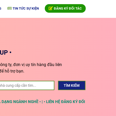
G
TIN TỨC SỰ KIỆN
ĐĂNG KÝ ĐỐI TÁC
UP •
ng ty, đơn vị uy tín hàng đầu liên
để hỗ trợ bạn.
TÌM KIẾM
A DẠNG NGÀNH NGHỀ • | • LIÊN HỆ ĐĂNG KÝ ĐỐI