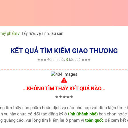
a mỹ phẩm
Tẩy rữa, vệ sinh, lau sàn
KẾT QUẢ TÌM KIẾM GIAO THƯƠNG
★★★ Đã tìm thấy
0
kết quả ★★★
...KHÔNG TÌM THẤY KẾT QUẢ NÀO...
★★★★★
hông tìm thấy sản phẩm hoặc dịch vụ nào phù hợp với điều kiện tìm 
h vụ này chưa có đối tác đăng ký ở
tỉnh (thành phố)
bạn chọn hoặc 
g quảng cáo, vui lòng tìm kiếm lại ở phạm vi
toàn quốc
để xem kết 