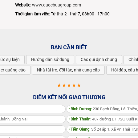
Website:
www.quocbuugroup.com
Thời gian làm việc:
Từ thứ 2 - thứ 7, 08h00 - 17h00
BẠN CẦN BIẾT
tức sự kiện
Hướng dẫn sử dụng
Các qui định chung
Chín
ner quảng cáo
Nhà tài trợ, đối tác, nhà cung cấp
Hỏi đáp, câu 
★★★★★
ĐIỂM KẾT NỐI GIAO THƯƠNG
i
• Bình Dương:
230 Bạch Đằng, Lái Thiêu
Khánh, Đồng Nai
• Bình Thuận:
407 đường DT 720, Suối Ki
• Tiền Giang:
Số 24 ấp 1, Xã An Thái Trun