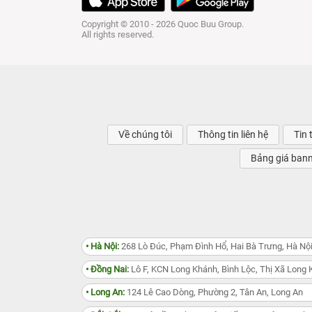
Copyright © 2010 - 2026 Quoc Buu Group.
All rights reserved.
Về chúng tôi
Thông tin liên hệ
Tin 
Bảng giá ban
• Hà Nội:
268 Lò Đúc, Phạm Đình Hổ, Hai Bà Trưng, Hà Nộ
• Đồng Nai:
Lô F, KCN Long Khánh, Bình Lộc, Thị Xã Long 
• Long An:
124 Lê Cao Dòng, Phường 2, Tân An, Long An