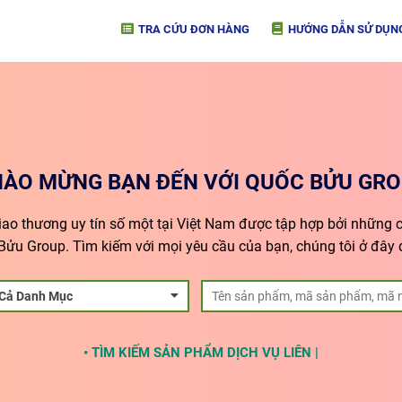
TRA CỨU ĐƠN HÀNG
HƯỚNG DẪN SỬ DỤN
HÀO MỪNG BẠN ĐẾN VỚI QUỐC BỬU GRO
giao thương uy tín số một tại Việt Nam được tập hợp bởi những cô
Bửu Group. Tìm kiếm với mọi yêu cầu của bạn, chúng tôi ở đây 
 Cả Danh Mục
• TÌM KIẾM SẢN PHẨM DỊCH VỤ LIÊN KẾT K