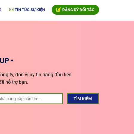
G
TIN TỨC SỰ KIỆN
ĐĂNG KÝ ĐỐI TÁC
UP •
ng ty, đơn vị uy tín hàng đầu liên
để hỗ trợ bạn.
TÌM KIẾM