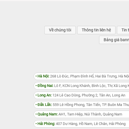
Về chúng tôi
Thông tin liên hệ
Tin 
Bảng giá ban
• Hà Nội:
268 Lò Đúc, Phạm Đình Hổ, Hai Bà Trưng, Hà Nộ
• Đồng Nai:
Lô F, KCN Long Khánh, Bình Lộc, Thị Xã Long 
• Long An:
124 Lê Cao Dòng, Phường 2, Tân An, Long An
• Đắk Lắk:
559 Lê Hồng Phong, Tân Tiến, TP. Buôn Ma Thu
• Quảng Nam:
AH1, Tam Hiệp, Núi Thành, Quảng Nam
• Hải Phòng:
407 Dư Hàng, Hồ Nam, Lê Chân, Hải Phòng