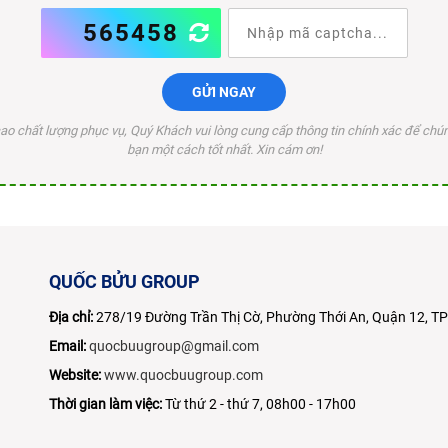
565458
GỬI NGAY
o chất lượng phục vụ, Quý Khách vui lòng cung cấp thông tin chính xác để chúng
bạn một cách tốt nhất. Xin cám ơn!
QUỐC BỬU GROUP
Địa chỉ:
278/19 Đường Trần Thị Cờ, Phường Thới An, Quận 12, 
Email:
quocbuugroup@gmail.com
Website:
www.quocbuugroup.com
Thời gian làm việc:
Từ thứ 2 - thứ 7, 08h00 - 17h00