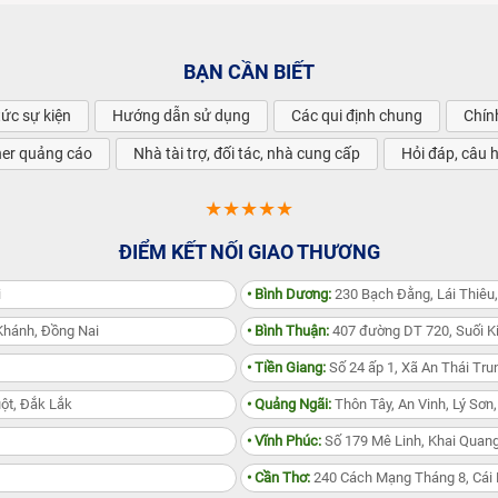
BẠN CẦN BIẾT
tức sự kiện
Hướng dẫn sử dụng
Các qui định chung
Chín
ner quảng cáo
Nhà tài trợ, đối tác, nhà cung cấp
Hỏi đáp, câu 
★★★★★
ĐIỂM KẾT NỐI GIAO THƯƠNG
i
• Bình Dương:
230 Bạch Đằng, Lái Thiêu
Khánh, Đồng Nai
• Bình Thuận:
407 đường DT 720, Suối Ki
• Tiền Giang:
Số 24 ấp 1, Xã An Thái Trun
ột, Đắk Lắk
• Quảng Ngãi:
Thôn Tây, An Vinh, Lý Sơn
• Vĩnh Phúc:
Số 179 Mê Linh, Khai Quang
• Cần Thơ:
240 Cách Mạng Tháng 8, Cái 