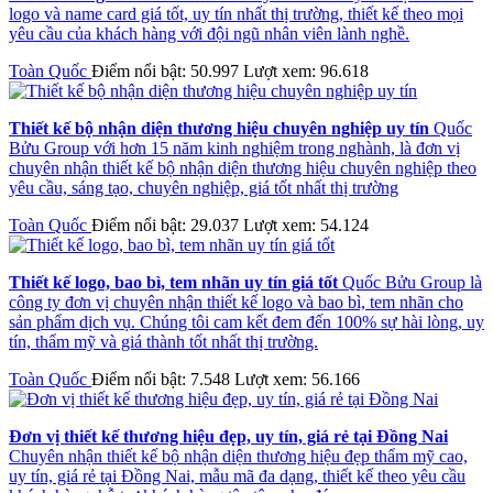
logo và name card giá tốt, uy tín nhất thị trường, thiết kế theo mọi
yêu cầu của khách hàng với đội ngũ nhân viên lành nghề.
Toàn Quốc
Điểm nổi bật: 50.997
Lượt xem: 96.618
Thiết kế bộ nhận diện thương hiệu chuyên nghiệp uy tín
Quốc
Bửu Group với hơn 15 năm kinh nghiệm trong nghành, là đơn vị
chuyên nhận thiết kế bộ nhận diện thương hiệu chuyên nghiệp theo
yêu cầu, sáng tạo, chuyên nghiệp, giá tốt nhất thị trường
Toàn Quốc
Điểm nổi bật: 29.037
Lượt xem: 54.124
Thiết kế logo, bao bì, tem nhãn uy tín giá tốt
Quốc Bửu Group là
công ty đơn vị chuyên nhận thiết kế logo và bao bì, tem nhãn cho
sản phẩm dịch vụ. Chúng tôi cam kết đem đến 100% sự hài lòng, uy
tín, thẩm mỹ và giá thành tốt nhất thị trường.
Toàn Quốc
Điểm nổi bật: 7.548
Lượt xem: 56.166
Đơn vị thiết kế thương hiệu đẹp, uy tín, giá rẻ tại Đồng Nai
Chuyên nhận thiết kế bộ nhận diện thương hiệu đẹp thẩm mỹ cao,
uy tín, giá rẻ tại Đồng Nai, mẫu mã đa dạng, thiết kế theo yêu cầu