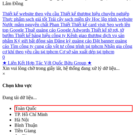
Lâm Đồng
Thiết kế website theo yêu cầu
Thiết kế thương hiệu chuyên nghiệp
Thực phẩm sạch giá tốt
Trái cây sạch miền tây
Học lập trình website
Nước mắm nguyên chất Phan Thiết
Thiết kế card visit
Seo web lên
top Google
Thuê quảng cáo Google Adwords
Thiết kế tờ rơi, tờ
bướm
Thiết kế bảng hiệu công ty
Kênh giao thương dịch vụ sản
phẩm
Ký gửi bất động sản
Đăng ký quảng cáo
Đặt banner quảng
cáo
Tìm công ty cung cấp vật tư công trình tại tphcm
Nhận gia công
cơ khí theo yêu cầu tại tphcm
Cơ sở sản xuất dép tại tphcm
0
★ Liên Kết Hợp Tác Với Quốc Bửu Group ★
Xin vui lòng chờ trong giây lát, hệ thống đang xử lý dữ liệu...
×
Chọn khu vực
Đang tải dữ liệu...
Toàn Quốc
TP. Hồ Chí Minh
Hà Nội
Bình Thuận
Tiền Giang