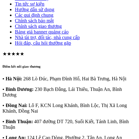
Tin tức sự kiện
Hướng dẫn sử dụng
Các qui định chung
Chính sách bảo mật
Chính sách giao thương
Bảng giá banner quảng cáo
Nhà tài trợ, đối tác, nhà cung cấp
Hỏi đáp, câu hỏi thường gặp
★★★★★
Điểm kết nối giao thương
• Hà Nội:
268 Lò Đúc, Phạm Đình Hổ, Hai Bà Trưng, Hà Nội
• Bình Dương:
230 Bạch Đằng, Lái Thiêu, Thuận An, Bình
Dương
• Đồng Nai:
Lô F, KCN Long Khánh, Bình Lộc, Thị Xã Long
Khánh, Đồng Nai
• Bình Thuận:
407 đường DT 720, Suối Kiết, Tánh Linh, Bình
Thuận
• Long An:
124 Lê Cao Dòng, Phường 2, Tân An, Long An