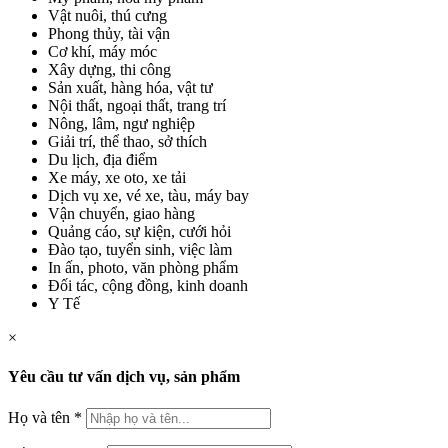
Vật nuôi, thú cưng
Phong thủy, tài vận
Cơ khí, máy móc
Xây dựng, thi công
Sản xuất, hàng hóa, vật tư
Nội thất, ngoại thất, trang trí
Nông, lâm, ngư nghiệp
Giải trí, thể thao, sở thích
Du lịch, địa điểm
Xe máy, xe oto, xe tải
Dịch vụ xe, vé xe, tàu, máy bay
Vận chuyển, giao hàng
Quảng cáo, sự kiện, cưới hỏi
Đào tạo, tuyển sinh, việc làm
In ấn, photo, văn phòng phẩm
Đối tác, cộng đồng, kinh doanh
Y Tế
×
Yêu cầu tư vấn dịch vụ, sản phẩm
Họ và tên
*