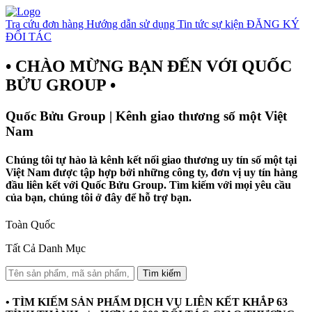
Tra cứu đơn hàng
Hướng dẫn sử dụng
Tin tức sự kiện
ĐĂNG KÝ
ĐỐI TÁC
• CHÀO MỪNG BẠN ĐẾN VỚI QUỐC
BỬU GROUP •
Quốc Bửu Group | Kênh giao thương số một Việt
Nam
Chúng tôi tự hào là kênh kết nối giao thương uy tín số một tại
Việt Nam được tập hợp bởi những công ty, đơn vị uy tín hàng
đầu liên kết với Quốc Bửu Group. Tìm kiếm với mọi yêu cầu
của bạn, chúng tôi ở đây để hỗ trợ bạn.
Toàn Quốc
Tất Cả Danh Mục
Tìm kiếm
• TÌM KIẾM SẢN PHẨM DỊCH VỤ LIÊN KẾT KHẮP 63