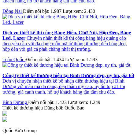
khách hàng, hỗ trợ khách hàng tận tâm chu đáo.
Đồng Nai
Điểm nổi bật: 1.987
Lượt xem: 2.430
Dịch vụ thiết kế thi công Bảng Hiệu, Chữ Nổi, Hộp Đèn, Bảng
Led, Lazer
Chuyên nhận thiết kế thi công bảng hiệu quảng cáo
theo yêu cầu với đa dạng mẫu mã từ thông thường đến bảng led,
hộp đèn với giá cả phải chăng nhất thị trường.
Toàn Quốc
Điểm nổi bật: 1.434
Lượt xem: 1.593
Công ty thiết kế thương hiệu tại Bình Dương đẹp, uy tín, giá tốt
Đơn vị chuyên nhận thiết kế bộ nhận diện thương hiệu tại Bình
Dương với mẫu mã đa dạng, đẹp thẩm mỹ cao, uy tín top #1 thị
trường, giá cạnh tranh, hỗ trợ khách hàng tận tâm chu đáo.
Bình Dương
Điểm nổi bật: 1.423
Lượt xem: 1.249
Thiết kế thương hiệu
Đăng bởi:
Quốc Bảo
Quốc Bửu Group