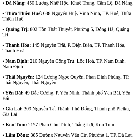
• Đà Nẵng:
450 Lương Nhữ Hộc, Khuê Trung, Cẩm Lệ, Đà Nẵng
• Thừa Thiên Huế:
638 Nguyễn Huệ, Vĩnh Ninh, TP. Huế, Thừa
Thiên Huế
• Quảng Trị:
802 Tôn Thất Thuyết, Phường 5, Đông Hà, Quảng
Trị
• Thanh Hóa:
145 Nguyễn Trãi, P. Điện Biên, TP. Thanh Hóa,
Thanh Hoá
• Nam Định:
210 Nguyễn Công Trứ, Lộc Hoà, TP. Nam Định,
Nam Định
• Thái Nguyên:
124 Lương Ngọc Quyến, Phan Đình Phùng, TP.
Thái Nguyên, Thái Nguyên
• Yên Bái:
49 Bắc Cường, P. Yên Ninh, Thành phố Yên Bái, Yên
Bái
• Gia Lai:
309 Nguyễn Tất Thành, Phù Đổng, Thành phố Pleiku,
Gia Lai
• Kon Tum:
2157 Phan Chu Trinh, Thắng Lợi, Kon Tum
• Lâm Đồng:
385 Đường Nguyễn Văn Cừ, Phường 1, TP. Đà Lạt,