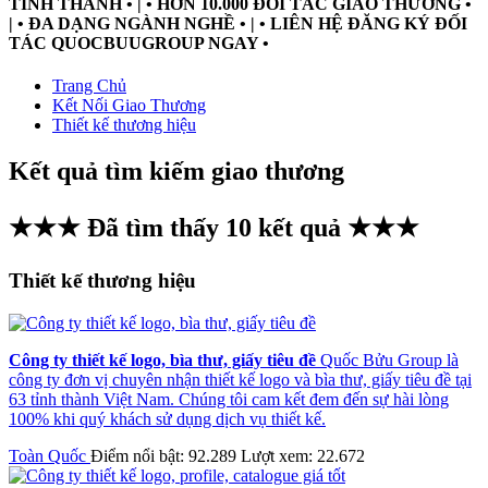
TỈNH THÀNH • | • HƠN 10.000 ĐỐI TÁC GIAO THƯƠNG •
| • ĐA DẠNG NGÀNH NGHỀ • | • LIÊN HỆ ĐĂNG KÝ ĐỐI
TÁC QUOCBUUGROUP NGAY •
Trang Chủ
Kết Nối Giao Thương
Thiết kế thương hiệu
Kết quả tìm kiếm giao thương
★★★ Đã tìm thấy
10
kết quả ★★★
Thiết kế thương hiệu
Công ty thiết kế logo, bìa thư, giấy tiêu đề
Quốc Bửu Group là
công ty đơn vị chuyên nhận thiết kế logo và bìa thư, giấy tiêu đề tại
63 tỉnh thành Việt Nam. Chúng tôi cam kết đem đến sự hài lòng
100% khi quý khách sử dụng dịch vụ thiết kế.
Toàn Quốc
Điểm nổi bật: 92.289
Lượt xem: 22.672