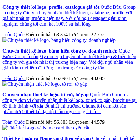
Công ty thiết kế logo, profile, catalogue giá tốt
Quốc Bửu Group
là công ty đơn vị chuyên nhận thiết kế logo, catalogue, profile với
giá tốt nhất thị trường hiện nay. Với đội ngũ designer giàu kinh
nghiệm, chúng tôi cam kết 100% sự hài lòng
Toàn Quốc
Điểm nổi bật: 68.854
Lượt xem: 22.752
Chuyên thiết kế logo, bảng hiệu công ty, doanh nghiệp
Quốc
Bửu Group là công ty đơn vị chuyên nhận thiết kế logo & biển hiệu
công ty với giá tốt nhất thị trường hiện nay. Với đội ngũ nhân viên
giàu kinh nghiệm đã từng làm trong các công ty lớn...
Toàn Quốc
Điểm nổi bật: 65.090
Lượt xem: 48.045
Chuyên nhận thiết kế logo, tờ rơi, tờ gấp
Quốc Bửu Group là
công ty đơn vị chuyên nhận thiết kế logo, tờ rơi, tờ gấp, brochure tại
63 tỉnh thành với giá tốt nhất thị trường. Chung tôi cam kết sản
phẩm được thiết kế đạt độ thẩm mỹ cao, giá thà ...
Toàn Quốc
Điểm nổi bật: 56.883
Lượt xem: 44.579
Thiết kế Logo và Name card theo yêu cầu
Chuyên nhận thiết kế