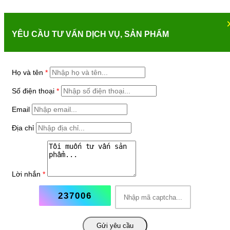
YÊU CẦU TƯ VẤN DỊCH VỤ, SẢN PHẨM
Họ và tên
*
Số điện thoại
*
Email
Địa chỉ
Lời nhắn
*
237006
Gửi yêu cầu