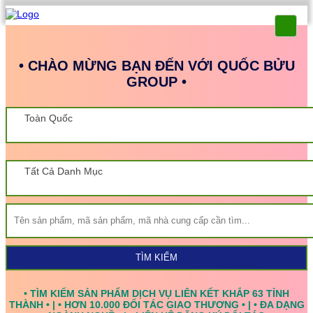
• CHÀO MỪNG BẠN ĐẾN VỚI QUỐC BỬU
GROUP •
Toàn Quốc
Tất Cả Danh Mục
TÌM KIẾM
• TÌM KIẾM SẢN PHẨM DỊCH VỤ LIÊN KẾT KHẮP 63 TỈNH
THÀNH • | • HƠN 10.000 ĐỐI TÁC GIAO THƯƠNG • | • ĐA DẠNG