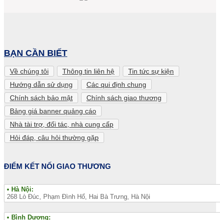
BẠN CẦN BIẾT
Về chúng tôi
Thông tin liên hệ
Tin tức sự kiện
Hướng dẫn sử dụng
Các qui định chung
Chính sách bảo mật
Chính sách giao thương
Bảng giá banner quảng cáo
Nhà tài trợ, đối tác, nhà cung cấp
Hỏi đáp, câu hỏi thường gặp
ĐIỂM KẾT NỐI GIAO THƯƠNG
• Hà Nội:
268 Lò Đúc, Phạm Đình Hổ, Hai Bà Trưng, Hà Nội
• Bình Dương: