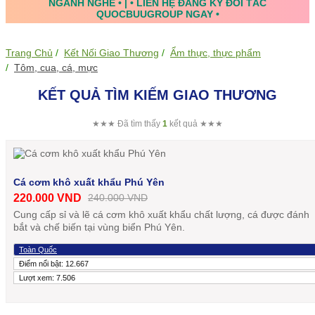
NGÀNH NGHỀ • | • LIÊN HỆ ĐĂNG KÝ ĐỐI TÁC
QUOCBUUGROUP NGAY •
Trang Chủ
Kết Nối Giao Thương
Ẩm thực, thực phẩm
Tôm, cua, cá, mực
KẾT QUẢ TÌM KIẾM GIAO THƯƠNG
★★★ Đã tìm thấy
1
kết quả ★★★
Cá cơm khô xuất khẩu Phú Yên
220.000 VND
240.000 VND
Cung cấp sỉ và lẽ cá cơm khô xuất khẩu chất lượng, cá được đánh
bắt và chế biến tại vùng biển Phú Yên.
Toàn Quốc
Điểm nổi bật: 12.667
Lượt xem: 7.506