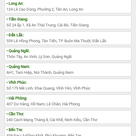
• Long An:
124 Lê Cao Dòng, Phường 2, Tân An, Long An
• Tiền Giang:
Số 24 ấp 1, Xã An Thái Trung, Cái Bè, Tiền Giang
• Đắk Lắk:
559 Lê Hồng Phong, Tân Tiến, TP. Buôn Ma Thuột, Đắk Lắk
• Quảng Ngãi:
Thôn Tây, An Vinh, Lý Sơn, Quảng Ngãi
• Quảng Nam:
AH1, Tam Hiệp, Núi Thành, Quảng Nam
• Vĩnh Phúc:
Số 179 Mê Linh, Khai Quang, Vĩnh Yên, Vĩnh Phúc
• Hải Phòng:
407 Dư Hàng, Hồ Nam, Lê Chân, Hải Phòng
• Cần Thơ:
240 Cách Mạng Tháng 8, Cái Khế, Ninh Kiều, Cần Thơ
• Bến Tre:
459 Đại Lộ Đồng Khởi, Phú Khương, Bến Tre