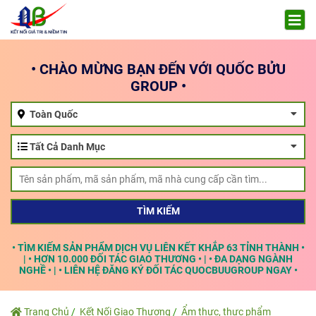
• CHÀO MỪNG BẠN ĐẾN VỚI QUỐC BỬU
GROUP •
Toàn Quốc
Tất Cả Danh Mục
TÌM KIẾM
• TÌM KIẾM SẢN PHẨM DỊCH VỤ LIÊN KẾT KHẮP 63 TỈNH THÀNH •
| • HƠN 10.000 ĐỐI TÁC GIAO THƯƠNG • | • ĐA DẠNG NGÀNH
NGHỀ • | • LIÊN HỆ ĐĂNG KÝ ĐỐI TÁC QUOCBUUGROUP NGAY •
Trang Chủ
Kết Nối Giao Thương
Ẩm thực, thực phẩm