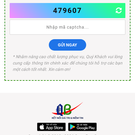
479607
GỬI NGAY
* Nhằm nâng cao chất lượng phục vụ, Quý Khách vui lòng
cung cấp thông tin chính xác để chúng tôi hỗ trợ các bạn
một cách tốt nhất. Xin cám ơn!