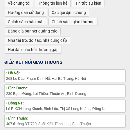
Về chúng tôi
Thông tin liên hệ
Tin tức sự kiện
Hướng dẫn sử dụng
Các qui định chung
Chính sách bảo mật
Chính sách giao thương
Bảng giá banner quảng cáo
Nhà tài trợ, đối tác, nhà cung cấp
Hỏi đáp, câu hỏi thường gặp
ĐIỂM KẾT NỐI GIAO THƯƠNG
• Hà Nội:
268 Lò Đúc, Phạm Đình Hổ, Hai Bà Trưng, Hà Nội
• Bình Dương:
230 Bạch Đằng, Lái Thiêu, Thuận An, Bình Dương
• Đồng Nai:
Lô F, KCN Long Khánh, Bình Lộc, Thị Xã Long Khánh, Đồng Nai
• Bình Thuận:
407 đường DT 720, Suối Kiết, Tánh Linh, Bình Thuận