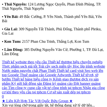
• Thái Nguyên:
124 Lương Ngọc Quyến, Phan Đình Phùng, TP.
Thái Nguyên, Thái Nguyên
• Yên Bái:
49 Bắc Cường, P. Yên Ninh, Thành phố Yên Bái, Yên
Bái
• Gia Lai:
309 Nguyễn Tất Thành, Phù Đổng, Thành phố Pleiku,
Gia Lai
• Kon Tum:
2157 Phan Chu Trinh, Thắng Lợi, Kon Tum
• Lâm Đồng:
385 Đường Nguyễn Văn Cừ, Phường 1, TP. Đà Lạt,
Lâm Đồng
Thiết kế website theo yêu cầu
Thiết kế thương hiệu chuyên nghiệp
Thực phẩm sạch giá tốt
Trái cây sạch miền tây
Học lập trình website
Nước mắm nguyên chất Phan Thiết
Thiết kế card visit
Seo web lên
top Google
Thuê quảng cáo Google Adwords
Thiết kế tờ rơi, tờ
bướm
Thiết kế bảng hiệu công ty
Kênh giao thương dịch vụ sản
phẩm
Ký gửi bất động sản
Đăng ký quảng cáo
Đặt banner quảng
cáo
Tìm công ty cung cấp vật tư công trình tại tphcm
Nhận gia công
cơ khí theo yêu cầu tại tphcm
Cơ sở sản xuất dép tại tphcm
0
★ Liên Kết Hợp Tác Với Quốc Bửu Group ★
Xin vui lòng chờ trong giây lát, hệ thống đang xử lý dữ liệu...