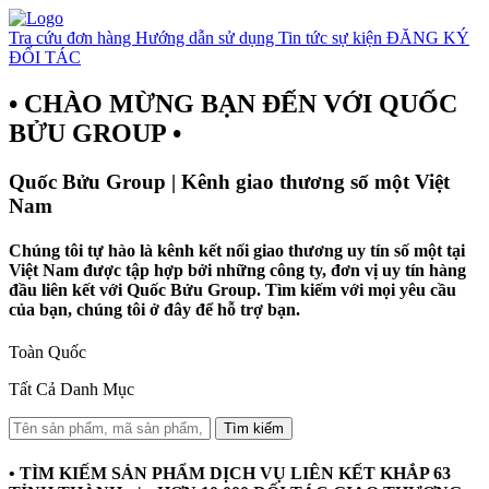
Tra cứu đơn hàng
Hướng dẫn sử dụng
Tin tức sự kiện
ĐĂNG KÝ
ĐỐI TÁC
• CHÀO MỪNG BẠN ĐẾN VỚI QUỐC
BỬU GROUP •
Quốc Bửu Group | Kênh giao thương số một Việt
Nam
Chúng tôi tự hào là kênh kết nối giao thương uy tín số một tại
Việt Nam được tập hợp bởi những công ty, đơn vị uy tín hàng
đầu liên kết với Quốc Bửu Group. Tìm kiếm với mọi yêu cầu
của bạn, chúng tôi ở đây để hỗ trợ bạn.
Toàn Quốc
Tất Cả Danh Mục
Tìm kiếm
• TÌM KIẾM SẢN PHẨM DỊCH VỤ LIÊN KẾT KHẮP 63