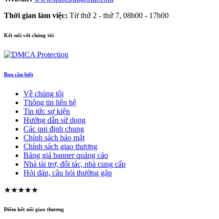
Thời gian làm việc:
Từ thứ 2 - thứ 7, 08h00 - 17h00
Kết nối với chúng tôi
Bạn cần biết
Về chúng tôi
Thông tin liên hệ
Tin tức sự kiện
Hướng dẫn sử dụng
Các qui định chung
Chính sách bảo mật
Chính sách giao thương
Bảng giá banner quảng cáo
Nhà tài trợ, đối tác, nhà cung cấp
Hỏi đáp, câu hỏi thường gặp
★★★★★
Điểm kết nối giao thương