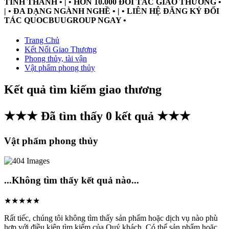
TỈNH THÀNH • | • HƠN 10.000 ĐỐI TÁC GIAO THƯƠNG •
| • ĐA DẠNG NGÀNH NGHỀ • | • LIÊN HỆ ĐĂNG KÝ ĐỐI
TÁC QUOCBUUGROUP NGAY •
Trang Chủ
Kết Nối Giao Thương
Phong thủy, tài vận
Vật phẩm phong thủy
Kết quả tìm kiếm giao thương
★★★ Đã tìm thấy
0
kết quả ★★★
Vật phẩm phong thủy
...Không tìm thấy kết quả nào...
★★★★★
Rất tiếc, chúng tôi không tìm thấy sản phẩm hoặc dịch vụ nào phù
hợp với điều kiện tìm kiếm của Quý khách. Có thể sản phẩm hoặc