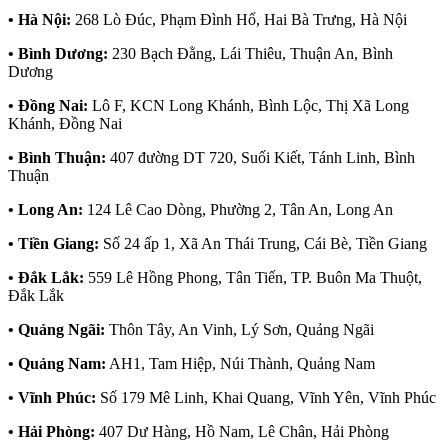
• Hà Nội:
268 Lò Đúc, Phạm Đình Hổ, Hai Bà Trưng, Hà Nội
• Bình Dương:
230 Bạch Đằng, Lái Thiêu, Thuận An, Bình
Dương
• Đồng Nai:
Lô F, KCN Long Khánh, Bình Lộc, Thị Xã Long
Khánh, Đồng Nai
• Bình Thuận:
407 đường DT 720, Suối Kiết, Tánh Linh, Bình
Thuận
• Long An:
124 Lê Cao Dòng, Phường 2, Tân An, Long An
• Tiền Giang:
Số 24 ấp 1, Xã An Thái Trung, Cái Bè, Tiền Giang
• Đắk Lắk:
559 Lê Hồng Phong, Tân Tiến, TP. Buôn Ma Thuột,
Đắk Lắk
• Quảng Ngãi:
Thôn Tây, An Vinh, Lý Sơn, Quảng Ngãi
• Quảng Nam:
AH1, Tam Hiệp, Núi Thành, Quảng Nam
• Vĩnh Phúc:
Số 179 Mê Linh, Khai Quang, Vĩnh Yên, Vĩnh Phúc
• Hải Phòng:
407 Dư Hàng, Hồ Nam, Lê Chân, Hải Phòng