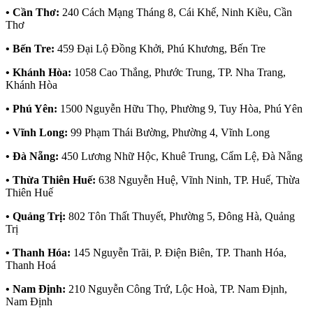
• Cần Thơ:
240 Cách Mạng Tháng 8, Cái Khế, Ninh Kiều, Cần
Thơ
• Bến Tre:
459 Đại Lộ Đồng Khởi, Phú Khương, Bến Tre
• Khánh Hòa:
1058 Cao Thắng, Phước Trung, TP. Nha Trang,
Khánh Hòa
• Phú Yên:
1500 Nguyễn Hữu Thọ, Phường 9, Tuy Hòa, Phú Yên
• Vĩnh Long:
99 Phạm Thái Bường, Phường 4, Vĩnh Long
• Đà Nẵng:
450 Lương Nhữ Hộc, Khuê Trung, Cẩm Lệ, Đà Nẵng
• Thừa Thiên Huế:
638 Nguyễn Huệ, Vĩnh Ninh, TP. Huế, Thừa
Thiên Huế
• Quảng Trị:
802 Tôn Thất Thuyết, Phường 5, Đông Hà, Quảng
Trị
• Thanh Hóa:
145 Nguyễn Trãi, P. Điện Biên, TP. Thanh Hóa,
Thanh Hoá
• Nam Định:
210 Nguyễn Công Trứ, Lộc Hoà, TP. Nam Định,
Nam Định