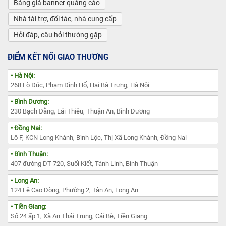
Bảng giá banner quảng cáo
Nhà tài trợ, đối tác, nhà cung cấp
Hỏi đáp, câu hỏi thường gặp
ĐIỂM KẾT NỐI GIAO THƯƠNG
• Hà Nội:
268 Lò Đúc, Phạm Đình Hổ, Hai Bà Trưng, Hà Nội
• Bình Dương:
230 Bạch Đằng, Lái Thiêu, Thuận An, Bình Dương
• Đồng Nai:
Lô F, KCN Long Khánh, Bình Lộc, Thị Xã Long Khánh, Đồng Nai
• Bình Thuận:
407 đường DT 720, Suối Kiết, Tánh Linh, Bình Thuận
• Long An:
124 Lê Cao Dòng, Phường 2, Tân An, Long An
• Tiền Giang:
Số 24 ấp 1, Xã An Thái Trung, Cái Bè, Tiền Giang