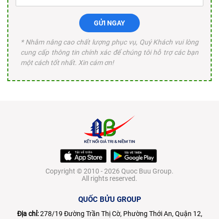
GỬI NGAY
* Nhằm nâng cao chất lượng phục vụ, Quý Khách vui lòng
cung cấp thông tin chính xác để chúng tôi hỗ trợ các bạn
một cách tốt nhất. Xin cám ơn!
Copyright © 2010 - 2026 Quoc Buu Group.
All rights reserved.
QUỐC BỬU GROUP
Địa chỉ:
278/19 Đường Trần Thị Cờ, Phường Thới An, Quận 12,