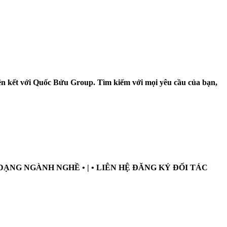
liên kết với Quốc Bửu Group. Tìm kiếm với mọi yêu cầu của bạn,
A DẠNG NGÀNH NGHỀ • | • LIÊN HỆ ĐĂNG KÝ ĐỐI TÁC