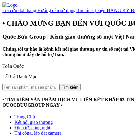
Tra cứu đơn hàng
Hướng dẫn sử dụng
Tin tức sự kiện
ĐĂNG KÝ Đ
• CHÀO MỪNG BẠN ĐẾN VỚI QUỐC B
Quốc Bửu Group | Kênh giao thương số một Việt Na
Chúng tôi tự hào là kênh kết nối giao thương uy tín số một tại 
chúng tôi ở đây để hỗ trợ bạn.
Toàn Quốc
Tất Cả Danh Mục
Tìm kiếm
• TÌM KIẾM SẢN PHẨM DỊCH VỤ LIÊN KẾT KHẮP 63 TỈNH
QUOCBUUGROUP NGAY •
Trang Chủ
Kết nối giao thương
Điện tử, công nghệ
Thi công, lắp đặt camera