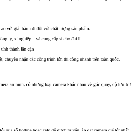
cao với giá thành đi đôi với chất lượng sản phẩm.
ng ty, xí nghiệp....và cung cấp sỉ cho đại lí.
 tỉnh thành lân cận
ật, chuyên nhận các công trình lớn thi công nhanh trên toàn quốc.
camera an ninh, có những loại camera khác nhau về góc quay, độ lưu trữ
i qua số hotline hoặc zalo để được tư vấn lắp đặt camera giá tốt nhất.