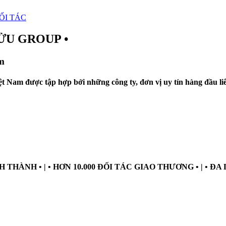
ỐI TÁC
ỬU GROUP •
m
Việt Nam được tập hợp bởi những công ty, đơn vị uy tín hàng đầu 
 THÀNH • | • HƠN 10.000 ĐỐI TÁC GIAO THƯƠNG • | • Đ