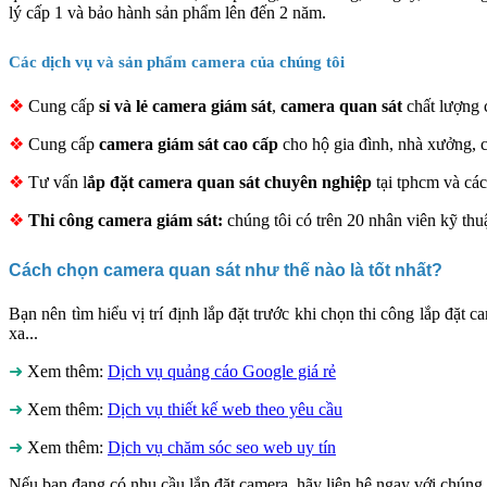
lý cấp 1 và bảo hành sản phẩm lên đến 2 năm.
Các dịch vụ và sản phẩm camera của chúng tôi
❖
Cung cấp
sỉ và lẻ camera giám sát
,
camera quan sát
chất lượng 
❖
Cung cấp
camera giám sát cao cấp
cho hộ gia đình, nhà xưởng, cô
❖
Tư vấn l
ắp đặt camera quan sát chuyên nghiệp
tại tphcm và các
❖
Thi công camera giám sát:
chúng tôi có trên 20 nhân viên kỹ thu
Cách chọn camera quan sát như thế nào là tốt nhất?
Bạn nên tìm hiểu vị trí định lắp đặt trước khi chọn thi công lắp đặt 
xa...
➜
Xem thêm:
Dịch vụ quảng cáo Google giá rẻ
➜
Xem thêm:
Dịch vụ thiết kế web theo yêu cầu
➜
Xem thêm:
Dịch vụ chăm sóc seo web uy tín
Nếu bạn đang có nhu cầu lắp đặt camera, hãy liên hệ ngay với chúng tô