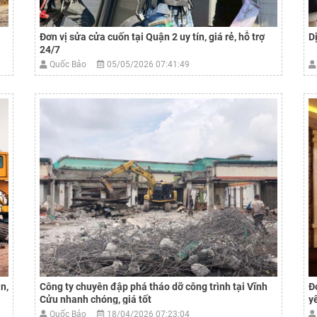
Đơn vị sửa cửa cuốn tại Quận 2 uy tín, giá rẻ, hỗ trợ
D
24/7
Quốc Bảo
05/05/2026 07:41:49
n,
Công ty chuyên đập phá tháo dỡ công trình tại Vĩnh
Đ
Cửu nhanh chóng, giá tốt
y
Quốc Bảo
18/04/2026 07:23:04