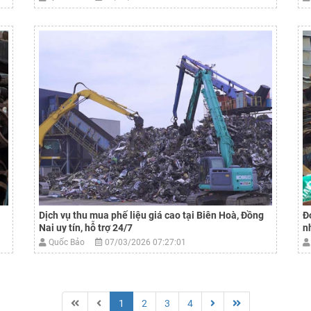
Dịch vụ thu mua phế liệu giá cao tại Biên Hoà, Đồng
Đ
Nai uy tín, hỗ trợ 24/7
n
Quốc Bảo
07/03/2026 07:27:01
1
2
3
4