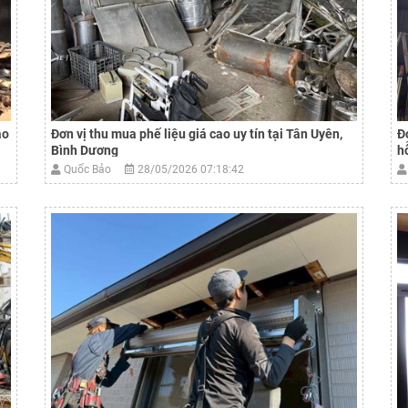
ao
Đơn vị thu mua phế liệu giá cao uy tín tại Tân Uyên,
Đ
Bình Dương
h
Quốc Bảo
28/05/2026 07:18:42