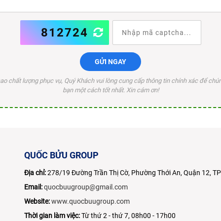
812724
GỬI NGAY
o chất lượng phục vụ, Quý Khách vui lòng cung cấp thông tin chính xác để chúng
bạn một cách tốt nhất. Xin cám ơn!
QUỐC BỬU GROUP
Địa chỉ:
278/19 Đường Trần Thị Cờ, Phường Thới An, Quận 12, 
Email:
quocbuugroup@gmail.com
Website:
www.quocbuugroup.com
Thời gian làm việc:
Từ thứ 2 - thứ 7, 08h00 - 17h00