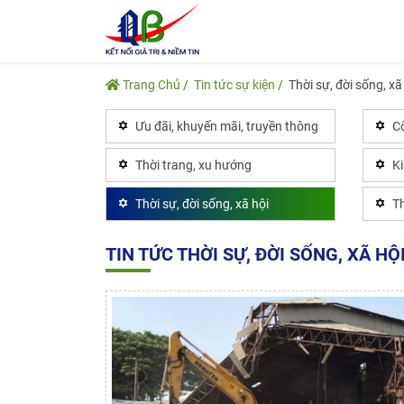
Trang Chủ
Tin tức sự kiện
Thời sự, đời sống, xã
Ưu đãi, khuyến mãi, truyền thông
Cô
Thời trang, xu hướng
K
Thời sự, đời sống, xã hội
Th
TIN TỨC THỜI SỰ, ĐỜI SỐNG, XÃ HỘ