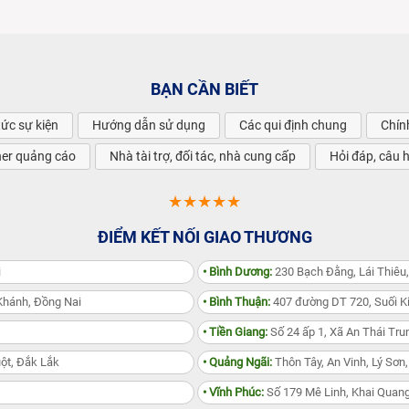
BẠN CẦN BIẾT
tức sự kiện
Hướng dẫn sử dụng
Các qui định chung
Chín
ner quảng cáo
Nhà tài trợ, đối tác, nhà cung cấp
Hỏi đáp, câu 
★★★★★
ĐIỂM KẾT NỐI GIAO THƯƠNG
i
• Bình Dương:
230 Bạch Đằng, Lái Thiêu
Khánh, Đồng Nai
• Bình Thuận:
407 đường DT 720, Suối Ki
• Tiền Giang:
Số 24 ấp 1, Xã An Thái Trun
ột, Đắk Lắk
• Quảng Ngãi:
Thôn Tây, An Vinh, Lý Sơn
• Vĩnh Phúc:
Số 179 Mê Linh, Khai Quang