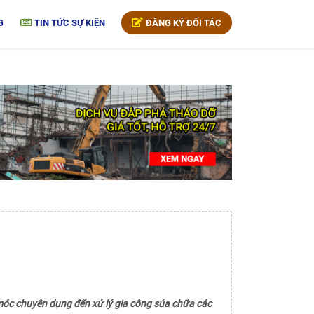
G
TIN TỨC SỰ KIỆN
ĐĂNG KÝ ĐỐI TÁC
móc chuyên dụng đển xử lý gia công sủa chữa các