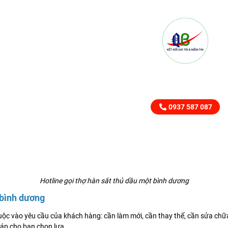
LIÊN HỆ TƯ VẤN
SẢN PHẨM DỊCH VỤ NGA
0937 587 087
Hotline gọi thợ hàn sắt thủ dầu một bình dương
 bình dương
ộc vào yêu cầu của khách hàng: cần làm mới, cần thay thế, cần sửa chữa, c
pháp cho bạn chọn lựa.