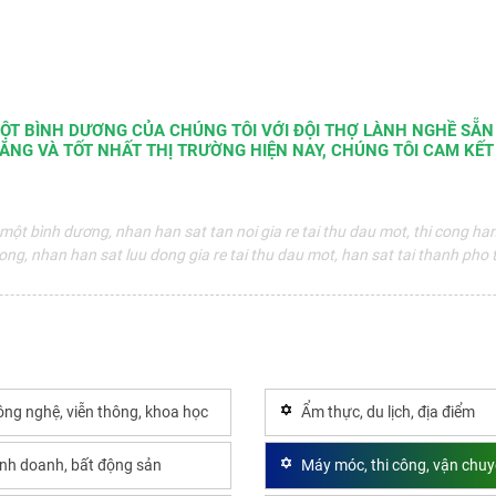
MỘT BÌNH DƯƠNG CỦA CHÚNG TÔI VỚI ĐỘI THỢ LÀNH NGHỀ SẴN
ĂNG VÀ TỐT NHẤT THỊ TRƯỜNG HIỆN NAY, CHÚNG TÔI CAM KẾT
ột bình dương, nhan han sat tan noi gia re tai thu dau mot, thi cong ha
uong, nhan han sat luu dong gia re tai thu dau mot, han sat tai thanh pho
ng nghệ, viễn thông, khoa học
Ẩm thực, du lịch, địa điểm
inh doanh, bất động sản
Máy móc, thi công, vận chu