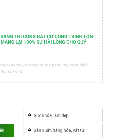
 SÀNG THI CÔNG BẤT CỨ CÔNG TRÌNH LỚN
 MANG LẠI 100% SỰ HÀI LÒNG CHO QUÝ
n sat tat ca cac hang muc tai thu dau mot binh
 thu dau mot
Sức khỏe, làm đẹp
yển
Sản xuất, hàng hóa, vật tư