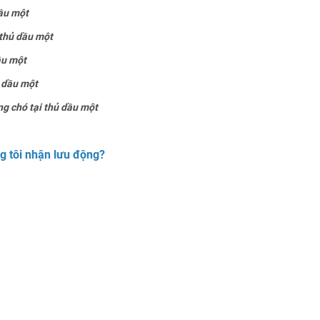
dầu một
 thủ dầu một
ầu một
ủ dầu một
g chó tại thủ dầu một
g tôi nhận lưu động?