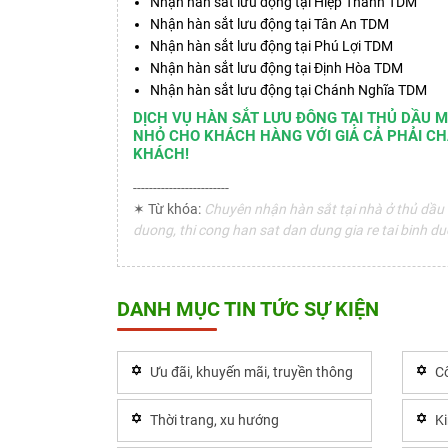
Nhận hàn sắt lưu động tại Hiệp Thành TDM
Nhận hàn sắt lưu động tại Tân An TDM
Nhận hàn sắt lưu động tại Phú Lợi TDM
Nhận hàn sắt lưu động tại Định Hòa TDM
Nhận hàn sắt lưu động tại Chánh Nghĩa TDM
DỊCH VỤ HÀN SẮT LƯU ĐÔNG TẠI THỦ DẦU 
NHỎ CHO KHÁCH HÀNG VỚI GIÁ CẢ PHẢI CH
KHÁCH!
------------------------
✶ Từ khóa:
Chuyên nhận hàn sắt tại nhà ở thủ dầu m
duong, thi cong han sat dan dung gia re tai binh d
DANH MỤC TIN TỨC SỰ KIỆN
Ưu đãi, khuyến mãi, truyền thông
Cô
Thời trang, xu hướng
K