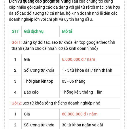
Dịch vụ quảng cáo google tại Vũng Tàu
của chúng tôi cung
cấp nhiều gói quảng cáo đa dạng với giá từ rẽ tới mắc, phù hợp
đa số các đối tượng từ cá nhân, hộ kinh doanh nhỏ lẽ đến các
doanh nghiệp lớn với chi phí và uy tín hàng đầu.
STT
Gói dịch vụ
Mô tả
Gói 1:
Đăng ký đối tác, seo từ khóa lên top google theo tỉnh
thành (Dành cho cá nhân, cơ sở kinh doanh nhỏ)
1
Giá
6.000.000 đ / năm
2
Số lượng từ khóa
1 - 5 từ khóa dài / tỉnh thành
3
Thời gian lên top
03 - 06 tháng
4
Báo cáo
Thống kê 3 tháng 1 lần
Gói 2:
Seo từ khóa tổng thể cho doanh nghiệp nhỏ
1
Giá
60.000.000 đ / năm
2
Số lượng từ khóa
30 từ khóa ngắn và dài