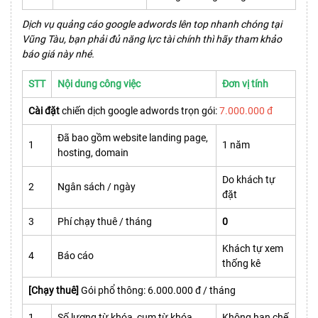
Dịch vụ quảng cáo google adwords lên top nhanh chóng tại
Vũng Tàu, bạn phải đủ năng lực tài chính thì hãy tham khảo
báo giá này nhé.
STT
Nội dung công việc
Đơn vị tính
Cài đặt
chiến dịch google adwords trọn gói:
7.000.000 đ
Đã bao gồm website landing page,
1
1 năm
hosting, domain
Do khách tự
2
Ngân sách / ngày
đặt
3
Phí chạy thuê / tháng
0
Khách tự xem
4
Báo cáo
thống kê
[Chạy thuê]
Gói phổ thông: 6.000.000 đ / tháng
1
Số lượng từ khóa, cụm từ khóa
Không hạn chế