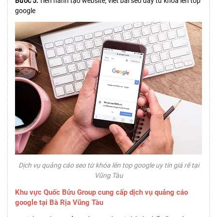
Bước 5:
Tiến hành tạo website, viết bài seo đẩy từ khóa lên top
google
Dịch vụ quảng cáo seo từ khóa lên top google uy tín giá rẽ tại
Vũng Tàu
Khu vực Quốc Bửu Group cung cấp dịch vụ quảng cáo
google tại Bà Rịa Vũng Tàu