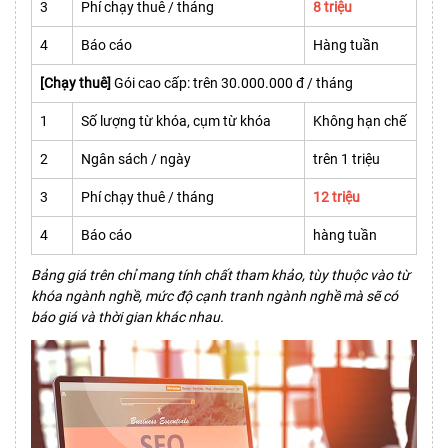
3
Phí chạy thuê / tháng
8 triệu
4
Báo cáo
Hàng tuần
[Chạy thuê]
Gói cao cấp: trên 30.000.000 đ / tháng
1
Số lượng từ khóa, cụm từ khóa
Không hạn chế
2
Ngân sách / ngày
trên 1 triệu
3
Phí chạy thuê / tháng
12 triệu
4
Báo cáo
hàng tuần
Bảng giá trên chỉ mang tính chất tham khảo, tùy thuộc vào từ
khóa ngành nghề, mức độ cạnh tranh ngành nghề mà sẽ có
báo giá và thời gian khác nhau.