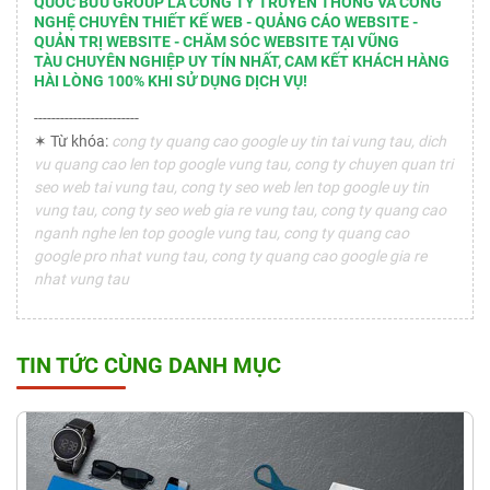
QUỐC BỬU GROUP LÀ CÔNG TY TRUYỀN THÔNG VÀ CÔNG
NGHỆ CHUYÊN THIẾT KẾ WEB - QUẢNG CÁO WEBSITE -
QUẢN TRỊ WEBSITE - CHĂM SÓC WEBSITE TẠI VŨNG
TÀU CHUYÊN NGHIỆP UY TÍN NHẤT, CAM KẾT KHÁCH HÀNG
HÀI LÒNG 100% KHI SỬ DỤNG DỊCH VỤ!
------------------------
✶ Từ khóa:
cong ty quang cao google uy tin tai vung tau, dich
vu quang cao len top google vung tau, cong ty chuyen quan tri
seo web tai vung tau, cong ty seo web len top google uy tin
vung tau, cong ty seo web gia re vung tau, cong ty quang cao
nganh nghe len top google vung tau, cong ty quang cao
google pro nhat vung tau, cong ty quang cao google gia re
nhat vung tau
TIN TỨC CÙNG DANH MỤC