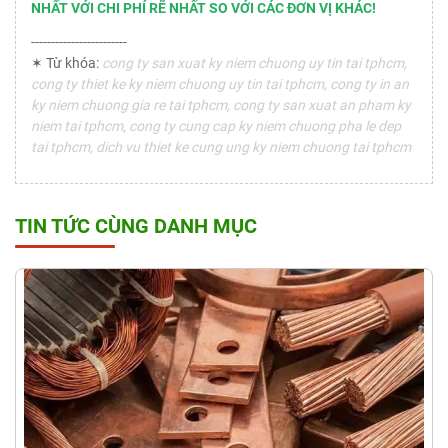
NHẤT VỚI CHI PHÍ RẼ NHẤT SO VỚI CÁC ĐƠN VỊ KHÁC!
------------------------
✶ Từ khóa:
cong ty san xuat ky niem chuong uy tin tai tphcm,
cong ty thiet ke ky niem chuong uy tin tai tphcm, cong ty in an
ky niem chuong gia re tai tphcm, cong ty san xuat an pham ky
niem tai tphcm, cong ty cung cap ky niem chuong pha le dep
tai tphcm, dich vu thiet ke cung ung ky niem chuong tai tphcm
TIN TỨC CÙNG DANH MỤC