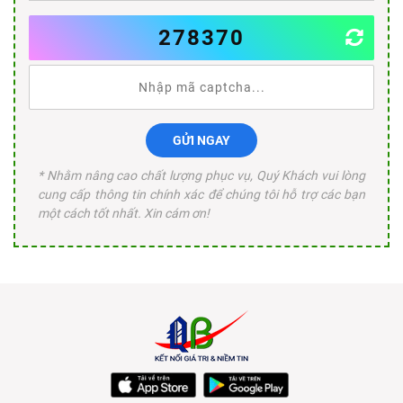
278370
GỬI NGAY
* Nhằm nâng cao chất lượng phục vụ, Quý Khách vui lòng
cung cấp thông tin chính xác để chúng tôi hỗ trợ các bạn
một cách tốt nhất. Xin cám ơn!