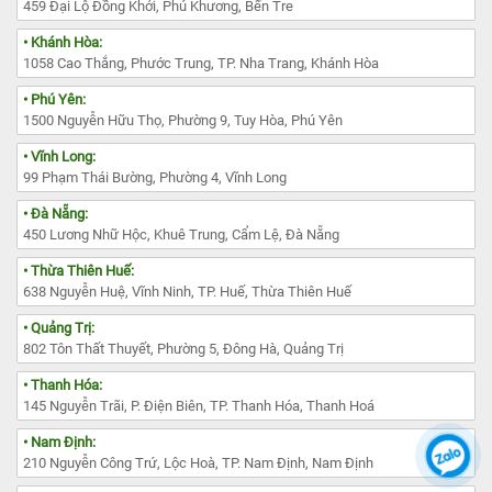
459 Đại Lộ Đồng Khởi, Phú Khương, Bến Tre
• Khánh Hòa:
1058 Cao Thắng, Phước Trung, TP. Nha Trang, Khánh Hòa
• Phú Yên:
1500 Nguyễn Hữu Thọ, Phường 9, Tuy Hòa, Phú Yên
• Vĩnh Long:
99 Phạm Thái Bường, Phường 4, Vĩnh Long
• Đà Nẵng:
450 Lương Nhữ Hộc, Khuê Trung, Cẩm Lệ, Đà Nẵng
• Thừa Thiên Huế:
638 Nguyễn Huệ, Vĩnh Ninh, TP. Huế, Thừa Thiên Huế
• Quảng Trị:
802 Tôn Thất Thuyết, Phường 5, Đông Hà, Quảng Trị
• Thanh Hóa:
145 Nguyễn Trãi, P. Điện Biên, TP. Thanh Hóa, Thanh Hoá
• Nam Định:
210 Nguyễn Công Trứ, Lộc Hoà, TP. Nam Định, Nam Định