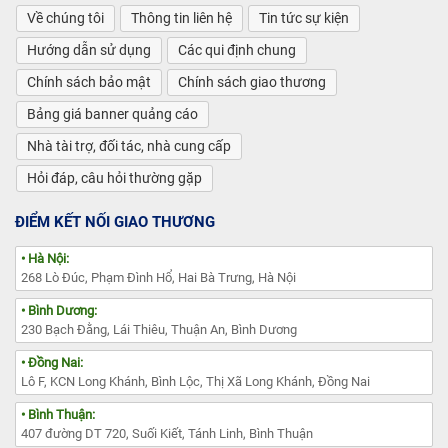
Về chúng tôi
Thông tin liên hệ
Tin tức sự kiện
Hướng dẫn sử dụng
Các qui định chung
Chính sách bảo mật
Chính sách giao thương
Bảng giá banner quảng cáo
Nhà tài trợ, đối tác, nhà cung cấp
Hỏi đáp, câu hỏi thường gặp
ĐIỂM KẾT NỐI GIAO THƯƠNG
• Hà Nội:
268 Lò Đúc, Phạm Đình Hổ, Hai Bà Trưng, Hà Nội
• Bình Dương:
230 Bạch Đằng, Lái Thiêu, Thuận An, Bình Dương
• Đồng Nai:
Lô F, KCN Long Khánh, Bình Lộc, Thị Xã Long Khánh, Đồng Nai
• Bình Thuận:
407 đường DT 720, Suối Kiết, Tánh Linh, Bình Thuận