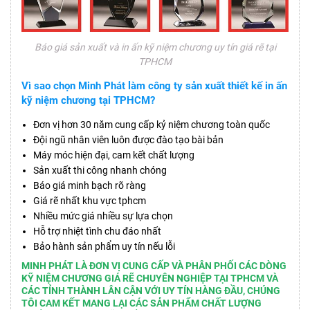
Báo giá sản xuất và in ấn kỹ niệm chương uy tín giá rẽ tại
TPHCM
Vì sao chọn Minh Phát làm công ty sản xuất thiết kế in ấn
kỹ niệm chương tại TPHCM?
Đơn vị hơn 30 năm cung cấp kỷ niệm chương toàn quốc
Đội ngũ nhân viên luôn được đào tạo bài bản
Máy móc hiện đại, cam kết chất lượng
Sản xuất thi công nhanh chóng
Báo giá minh bạch rõ ràng
Giá rẽ nhất khu vực tphcm
Nhiều mức giá nhiều sự lựa chọn
Hỗ trợ nhiệt tình chu đáo nhất
Bảo hành sản phẩm uy tín nếu lỗi
MINH PHÁT LÀ ĐƠN VỊ CUNG CẤP VÀ PHÂN PHỐI CÁC DÒNG
KỸ NIỆM CHƯƠNG GIÁ RẼ CHUYÊN NGHIỆP TẠI TPHCM VÀ
CÁC TỈNH THÀNH LÂN CẬN VỚI UY TÍN HÀNG ĐẦU, CHÚNG
TÔI CAM KẾT MANG LẠI CÁC SẢN PHẨM CHẤT LƯỢNG