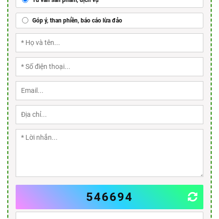
Góp ý, than phiền, báo cáo lừa đảo
546694