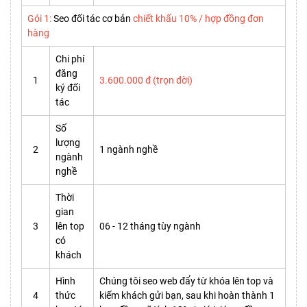
Gói 1:
Seo đối tác cơ bản
chiết khấu 10% / hợp đồng đơn
hàng
Chi phí
đăng
1
3.600.000 đ (trọn đời)
ký đối
tác
Số
lượng
2
1 ngành nghề
ngành
nghề
Thời
gian
3
lên top
06 - 12 tháng tùy ngành
có
khách
Hình
Chúng tôi seo web đẩy từ khóa lên top và
4
thức
kiếm khách gửi bạn, sau khi hoàn thành 1