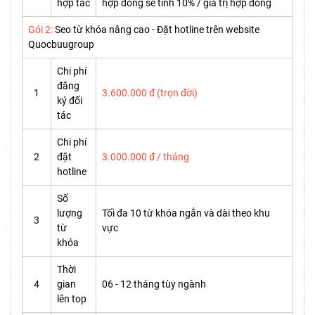
hợp tác
hợp đồng sẽ tính 10% / giá trị hợp đồng
Gói 2:
Seo từ khóa nâng cao - Đặt hotline trên website
Quocbuugroup
Chi phí
đăng
1
3.600.000 đ (trọn đời)
ký đối
tác
Chi phí
2
đặt
3.000.000 đ / tháng
hotline
Số
lượng
Tối đa 10 từ khóa ngắn và dài theo khu
3
từ
vực
khóa
Thời
4
gian
06 - 12 tháng tùy ngành
lên top