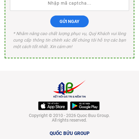
GỬI NGAY
* Nhằm nâng cao chất lượng phục vụ, Quý Khách vui lòng
cung cấp thông tin chính xác để chúng tôi hỗ trợ các bạn
một cách tốt nhất. Xin cám ơn!
Copyright © 2010 - 2026 Quoc Buu Group.
All rights reserved.
QUỐC BỬU GROUP