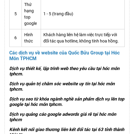
Thứ
hạng
5
1 - 5 (trang đầu)
top
google
Hình
Khách hàng liên hệ làm việc trực tiếp với
6
thức
đối tác qua hotline, không tính hoa hồng.
Các dịch vụ về website của Quốc Bửu Group tại Hóc
Môn TPHCM
Dịch vụ thiết kế, lập trình web theo yêu cầu tại hóc môn
tphcm.
Dịch vụ quản trị chăm sóc website uy tín tại hóc môn
tphcm.
Dịch vụ seo từ khóa ngành nghề sản phẩm dịch vụ lên top
google tại hóc môn tphcm.
Dịch vụ quảng cáo google adwords giá rẽ tại hóc môn
tphcm
Kênh kết nối giao thương liên kết đối tác tại 63 tỉnh thành