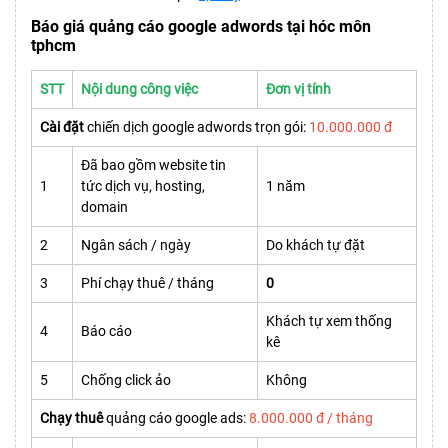
Báo giá quảng cáo google adwords tại hóc môn
tphcm
STT
Nội dung công việc
Đơn vị tính
Cài đặt
chiến dịch google adwords trọn gói:
10.000.000 đ
Đã bao gồm website tin
1
tức dịch vụ, hosting,
1 năm
domain
2
Ngân sách / ngày
Do khách tự đặt
3
Phí chạy thuê / tháng
0
Khách tự xem thống
4
Báo cáo
kê
5
Chống click ảo
Không
Chạy thuê
quảng cáo google ads:
8.000.000 đ / tháng