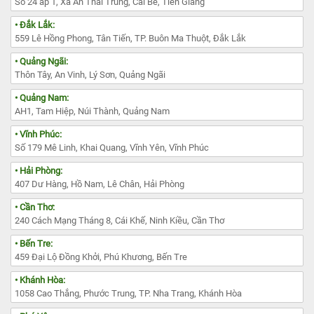
Số 24 ấp 1, Xã An Thái Trung, Cái Bè, Tiền Giang
• Đắk Lắk:
559 Lê Hồng Phong, Tân Tiến, TP. Buôn Ma Thuột, Đắk Lắk
• Quảng Ngãi:
Thôn Tây, An Vinh, Lý Sơn, Quảng Ngãi
• Quảng Nam:
AH1, Tam Hiệp, Núi Thành, Quảng Nam
• Vĩnh Phúc:
Số 179 Mê Linh, Khai Quang, Vĩnh Yên, Vĩnh Phúc
• Hải Phòng:
407 Dư Hàng, Hồ Nam, Lê Chân, Hải Phòng
• Cần Thơ:
240 Cách Mạng Tháng 8, Cái Khế, Ninh Kiều, Cần Thơ
• Bến Tre:
459 Đại Lộ Đồng Khởi, Phú Khương, Bến Tre
• Khánh Hòa:
1058 Cao Thắng, Phước Trung, TP. Nha Trang, Khánh Hòa