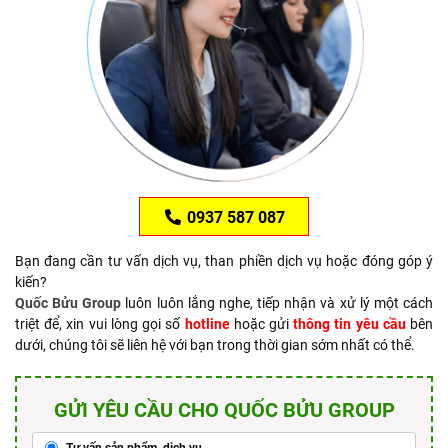
0937 587 087
Bạn đang cần tư vấn dịch vụ, than phiền dịch vụ hoặc đóng góp ý
kiến?
Quốc Bửu Group
luôn luôn lắng nghe, tiếp nhận và xử lý một cách
triệt để, xin vui lòng gọi số
hotline
hoặc gửi
thông tin yêu cầu
bên
dưới, chúng tôi sẽ liên hệ với bạn trong thời gian sớm nhất có thể.
GỬI YÊU CẦU CHO QUỐC BỬU GROUP
Tư vấn sản phẩm, dịch vụ