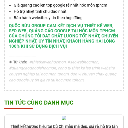
Giá quang cao len top google rẽ nhất hóc môn tphcm
Hỗ trợ nhiệt tình chu đáo nhất
Bảo hành website uy tín theo hợp đồng
QUỐC BỬU GROUP CAM KẾT DỊCH VỤ THIẾT KẾ WEB,
SEO WEB, QUẢNG CÁO GOOGLE TẠI HÓC MÔN TPHCM
CỦA CHÚNG TÔI ĐẠT CHẤT LƯỢNG TỐT NHẤT, CHUYÊN
NGHIỆP NHẤT, UY TÍN NHẤT, KHÁCH HÀNG HÀI LÒNG
100% KHI SỬ DỤNG DỊCH VỤ!
------------------------
✶ Từ khóa:
#thietkewebhocmon, #seowebhocmon,
#quangcaogooglehocmon, cong ty thiet ke lap trinh website
chuyen nghiep tai hoc mon tphcm, don vi chuyen chay quang
cao google uy tin gia re tai hoc mon tphcm,
TIN TỨC CÙNG DANH MỤC
Thiết kế thương hiệu tại Củ Chi mẫu mã đẹp, giá rẻ, hỗ trợ tận