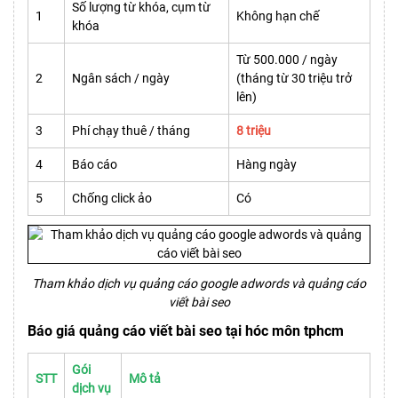
Số lượng từ khóa, cụm từ
1
Không hạn chế
khóa
Từ 500.000 / ngày
2
Ngân sách / ngày
(tháng từ 30 triệu trở
lên)
3
Phí chạy thuê / tháng
8 triệu
4
Báo cáo
Hàng ngày
5
Chống click ảo
Có
Tham khảo dịch vụ quảng cáo google adwords và quảng cáo
viết bài seo
Báo giá quảng cáo viết bài seo tại hóc môn tphcm
Gói
STT
Mô tả
dịch vụ