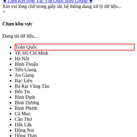
★ Liên Kết Hợp Tác Với Quốc Bửu Group ★
Xin vui lòng chờ trong giây lát, hệ thống đang xử lý dữ liệu...
×
Chọn khu vực
Đang tải dữ liệu...
Toàn Quốc
TP. Hồ Chí Minh
Hà Nội
Bình Thuận
Tiền Giang
An Giang
Bạc Liêu
Bà Rịa Vũng Tàu
Bến Tre
Bình Định
Bình Dương
Bình Phước
Cà Mau
Cần Thơ
Đắk Lắk
Đồng Nai
Đồng Tháp