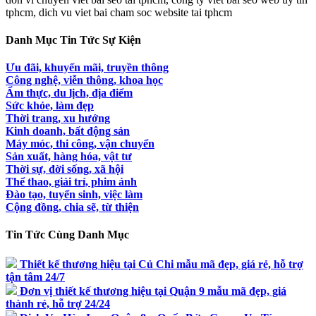
tphcm, dich vu viet bai cham soc website tai tphcm
Danh Mục Tin Tức Sự Kiện
Ưu đãi, khuyến mãi, truyền thông
Công nghệ, viễn thông, khoa học
Ẩm thực, du lịch, địa điểm
Sức khỏe, làm đẹp
Thời trang, xu hướng
Kinh doanh, bất động sản
Máy móc, thi công, vận chuyển
Sản xuất, hàng hóa, vật tư
Thời sự, đời sống, xã hội
Thể thao, giải trí, phim ảnh
Đào tạo, tuyển sinh, việc làm
Cộng đồng, chia sẽ, từ thiện
Tin Tức Cùng Danh Mục
Thiết kế thương hiệu tại Củ Chi mẫu mã đẹp, giá rẻ, hỗ trợ
tận tâm 24/7
Đơn vị thiết kế thương hiệu tại Quận 9 mẫu mã đẹp, giá
thành rẻ, hỗ trợ 24/24