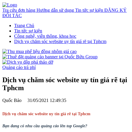
Tra cứu đơn hàng
Hướng dẫn sử dụng
Tin tức sự kiện
ĐĂNG KÝ
ĐỐI TÁC
Trang Chủ
Tin tức sự kiện
Công nghệ, viễn thông, khoa học
Dịch vụ chăm sóc website uy tín giá rẽ tại Tphcm
Quảng cáo trả phí
Dịch vụ chăm sóc website uy tín giá rẽ tại
Tphcm
Quốc Bảo
31/05/2021 12:49:35
Dịch vụ chăm sóc website uy tín giá rẽ tại Tphcm
Bạn đang có nhu cầu quảng cáo lên top Google?