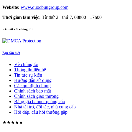
Website:
www.quocbuugroup.com
Thời gian làm việc:
Từ thứ 2 - thứ 7, 08h00 - 17h00
Kết nối với chúng tôi
Bạn cần biết
Về chúng tôi
Thông tin liên hệ
Tin tức sự kiện
Hướng dẫn sử dụng
Các qui định chung
Chính sách bảo mật
Chính sách giao thương
Bảng giá banner quảng cáo
Nhà tài trợ, đối tác, nhà cung cấp
Hỏi đáp, câu hỏi thường gặp
★★★★★