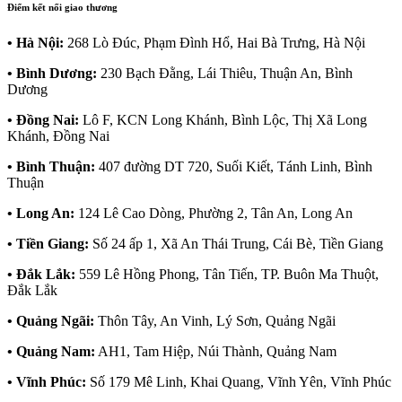
Điểm kết nối giao thương
• Hà Nội:
268 Lò Đúc, Phạm Đình Hổ, Hai Bà Trưng, Hà Nội
• Bình Dương:
230 Bạch Đằng, Lái Thiêu, Thuận An, Bình
Dương
• Đồng Nai:
Lô F, KCN Long Khánh, Bình Lộc, Thị Xã Long
Khánh, Đồng Nai
• Bình Thuận:
407 đường DT 720, Suối Kiết, Tánh Linh, Bình
Thuận
• Long An:
124 Lê Cao Dòng, Phường 2, Tân An, Long An
• Tiền Giang:
Số 24 ấp 1, Xã An Thái Trung, Cái Bè, Tiền Giang
• Đắk Lắk:
559 Lê Hồng Phong, Tân Tiến, TP. Buôn Ma Thuột,
Đắk Lắk
• Quảng Ngãi:
Thôn Tây, An Vinh, Lý Sơn, Quảng Ngãi
• Quảng Nam:
AH1, Tam Hiệp, Núi Thành, Quảng Nam
• Vĩnh Phúc:
Số 179 Mê Linh, Khai Quang, Vĩnh Yên, Vĩnh Phúc