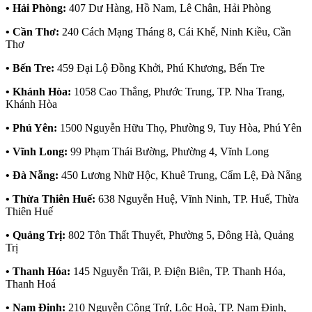
• Hải Phòng:
407 Dư Hàng, Hồ Nam, Lê Chân, Hải Phòng
• Cần Thơ:
240 Cách Mạng Tháng 8, Cái Khế, Ninh Kiều, Cần
Thơ
• Bến Tre:
459 Đại Lộ Đồng Khởi, Phú Khương, Bến Tre
• Khánh Hòa:
1058 Cao Thắng, Phước Trung, TP. Nha Trang,
Khánh Hòa
• Phú Yên:
1500 Nguyễn Hữu Thọ, Phường 9, Tuy Hòa, Phú Yên
• Vĩnh Long:
99 Phạm Thái Bường, Phường 4, Vĩnh Long
• Đà Nẵng:
450 Lương Nhữ Hộc, Khuê Trung, Cẩm Lệ, Đà Nẵng
• Thừa Thiên Huế:
638 Nguyễn Huệ, Vĩnh Ninh, TP. Huế, Thừa
Thiên Huế
• Quảng Trị:
802 Tôn Thất Thuyết, Phường 5, Đông Hà, Quảng
Trị
• Thanh Hóa:
145 Nguyễn Trãi, P. Điện Biên, TP. Thanh Hóa,
Thanh Hoá
• Nam Định:
210 Nguyễn Công Trứ, Lộc Hoà, TP. Nam Định,