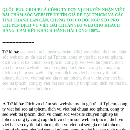
QUỐC BỬU GROUP LÀ CÔNG TY ĐƠN VỊ CHUYÊN NHẬN VIẾT
BÀI CHĂM SÓC WEBSITE UY TÍN GIÁ RẼ TẠI TPHCM VÀ CÁC
TỈNH THÀNH LÂN CẬN, CHÚNG TÔI CÓ ĐỘI NGŨ SEO PRO
CHUYÊN DỊCH VỤ VIẾT BÀI CHUẨN SEO WEB CHO KHÁCH
HÀNG, CAM KẾT KHÁCH HÀNG HÀI LÒNG 100%.
----------------------
Từ khóa:
#seoweb, #chamsocwebsite, #dichvuvietbai, dịch vụ chăm
sóc website uy tín giá rẽ tại Tphcm, cong ty viet bai seo tai tphcm,
dich vu viet bai chuan seo tphcm, cong ty seo web tai tphcm, dich
vu cham soc website chuyen nghiep tai tphcm, cong ty cung cap
dich vu cham soc web tai tphcm, dich vu viet bai seo uy tin tai
tphcm, dich vu viet bai seo gia re tai tphcm, don vi chuyen viet bai
seo tai tphcm, cong ty viet bai seo web uy tin tphcm, dich vu viet bai
cham soc website tai tphcm
------------------------
✶ Từ khóa:
Dịch vụ chăm sóc website uy tín giá rẽ tại Tphcm, cong
ty viet bai seo tai tphcm, dich vu viet bai chuan seo tphcm, cong ty
seo web tai tphcm, dich vu cham soc website chuyen nghiep tai
tphcm, cong ty cung cap dich vu cham soc web tai tphcm, dich vu
viet bai seo uy tin tai tphcm, dich vu viet bai seo gia re tai tphcm,
don vi chuyen viet bai seo tai tphcm, cong ty viet bai seo web uy tin