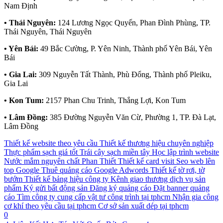
Nam Định
• Thái Nguyên:
124 Lương Ngọc Quyến, Phan Đình Phùng, TP.
Thái Nguyên, Thái Nguyên
• Yên Bái:
49 Bắc Cường, P. Yên Ninh, Thành phố Yên Bái, Yên
Bái
• Gia Lai:
309 Nguyễn Tất Thành, Phù Đổng, Thành phố Pleiku,
Gia Lai
• Kon Tum:
2157 Phan Chu Trinh, Thắng Lợi, Kon Tum
• Lâm Đồng:
385 Đường Nguyễn Văn Cừ, Phường 1, TP. Đà Lạt,
Lâm Đồng
Thiết kế website theo yêu cầu
Thiết kế thương hiệu chuyên nghiệp
Thực phẩm sạch giá tốt
Trái cây sạch miền tây
Học lập trình website
Nước mắm nguyên chất Phan Thiết
Thiết kế card visit
Seo web lên
top Google
Thuê quảng cáo Google Adwords
Thiết kế tờ rơi, tờ
bướm
Thiết kế bảng hiệu công ty
Kênh giao thương dịch vụ sản
phẩm
Ký gửi bất động sản
Đăng ký quảng cáo
Đặt banner quảng
cáo
Tìm công ty cung cấp vật tư công trình tại tphcm
Nhận gia công
cơ khí theo yêu cầu tại tphcm
Cơ sở sản xuất dép tại tphcm
0