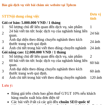
Báo giá dịch vụ viết bài chăm sóc website tại Tphcm
Đơn vị
STT
Nội dung công việc
tính
Gói cơ bản: 5.000.000 VNĐ / 1 tháng
1
Số lượng chủ đề liên quan đến dịch vụ, sản phẩm
1
24 bài viết tin tức hoặc dịch vụ của nghành hàng liên
2
24 bài
quan.
Ânh đại diện theo đúng chuyên nghành theo kích
3
24 ảnh
thước trang web qui định
4
Ảnh chi tiết trong bài viết theo đúng chuyên nghành
24 ảnh
Gói nâng cao: 12.000.000 VNĐ / 1 tháng
1
Số lượng chủ đề liên quan đến dịch vụ, sản phẩm
2
60 bài viết tin tức hoặc dịch vụ của nghành hàng liên
2
60 bài
quan.
Ảnh đại diện theo đúng chuyên nghành theo kích
3
60 ảnh
thước trang web qui định.
4
Ảnh chi tiết trong bài viết theo đúng chuyên nghành
120 ảnh
Lưu ý:
Bảng giá trên chưa bao gồm thuế GTGT 10% nếu khách
hàng muốn xuất hóa đơn điện tử
Các bài viết ở tất cả các gói đều
chuẩn SEO quốc tế