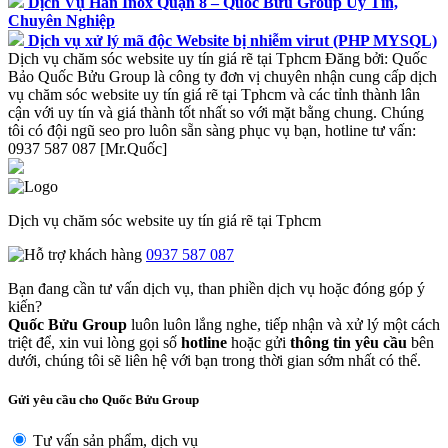
Dịch Vụ Hàn Inox Quận 8 – Quốc Bửu Group Uy Tín,
Chuyên Nghiệp
Dịch vụ xử lý mã độc Website bị nhiễm virut (PHP MYSQL)
Dịch vụ chăm sóc website uy tín giá rẽ tại Tphcm
Đăng bởi:
Quốc
Bảo
Quốc Bửu Group là công ty đơn vị chuyên nhận cung cấp dịch
vụ chăm sóc website uy tín giá rẽ tại Tphcm và các tỉnh thành lân
cận với uy tín và giá thành tốt nhất so với mặt bằng chung. Chúng
tôi có đội ngũ seo pro luôn sẵn sàng phục vụ bạn, hotline tư vấn:
0937 587 087 [Mr.Quốc]
Dịch vụ chăm sóc website uy tín giá rẽ tại Tphcm
0937 587 087
Bạn đang cần tư vấn dịch vụ, than phiền dịch vụ hoặc đóng góp ý
kiến?
Quốc Bửu Group
luôn luôn lắng nghe, tiếp nhận và xử lý một cách
triệt để, xin vui lòng gọi số
hotline
hoặc gửi
thông tin yêu cầu
bên
dưới, chúng tôi sẽ liên hệ với bạn trong thời gian sớm nhất có thể.
Gửi yêu cầu cho Quốc Bửu Group
Tư vấn sản phẩm, dịch vụ