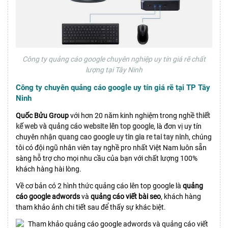
Công ty quảng cáo google chuyên nghiệp uy tín giá rẽ chất
lượng tại Tây Ninh
Công ty chuyên quảng cáo google uy tín giá rẽ tại TP Tây
Ninh
Quốc Bửu Group
với hơn 20 năm kinh nghiệm trong nghề
thiết
kế web và quảng cáo website lên top google
, là đơn vị uy tín
chuyên nhận
quang cao google uy tin gia re tai tay ninh
, chúng
tôi có đội ngũ nhân viên tay nghề pro nhất Việt Nam luôn sẵn
sàng hỗ trợ cho mọi nhu cầu của bạn với chất lượng 100%
khách hàng hài lòng.
Về cơ bản có 2 hình thức quảng cáo lên top google là
quảng
cáo google adwords
và
quảng cáo viết bài seo
, khách hàng
tham khảo ảnh chi tiết sau để thấy sự khác biệt.