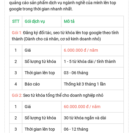
quảng cáo sản phẩm dịch vụ ngành nghề của mình lên top
google trong thời gian nhanh nhất.
STT
Gói dịch vụ
Mô tả
Gói 1:
Đăng ký đối tác, seo từ khóa lên top google theo tỉnh
thành (Dành cho cá nhân, cơ sở kinh doanh nhỏ)
1
Giá
6.000.000 đ / năm
2
Số lượng từ khóa
1 - 5 từ khóa dài / tỉnh thành
3
Thời gian lên top
03 - 06 tháng
4
Báo cáo
Thống kê 3 tháng 1 lần
Gói 2:
Seo từ khóa tổng thể cho doanh nghiệp nhỏ
1
Giá
60.000.000 đ / năm
2
Số lượng từ khóa
30 từ khóa ngắn và dài
3
Thời gian lên top
06 - 12 tháng