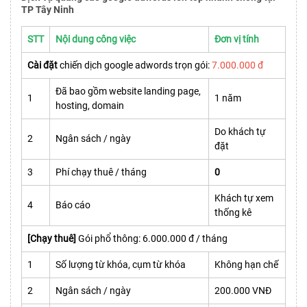
TP Tây Ninh
STT
Nội dung công việc
Đơn vị tính
Cài đặt
chiến dịch google adwords trọn gói:
7.000.000 đ
Đã bao gồm website landing page,
1
1 năm
hosting, domain
Do khách tự
2
Ngân sách / ngày
đặt
3
Phí chạy thuê / tháng
0
Khách tự xem
4
Báo cáo
thống kê
[Chạy thuê]
Gói phổ thông: 6.000.000 đ / tháng
1
Số lượng từ khóa, cụm từ khóa
Không hạn chế
2
Ngân sách / ngày
200.000 VNĐ