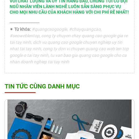
VỚI CHẤT LƯỢNG VÀ UY TÍN HÀNG ĐẦU, CHÚNG TÔI CÓ ĐỘI
NGŨ NHÂN VIÊN LÀNH NGHỀ LUÔN SẴN SÀNG PHỤC VỤ
CHO MỌI NHU CẦU CỦA KHÁCH HÀNG VỚI CHI PHÍ RẼ NHẤT!
------------------------
✶ Từ khóa:
#quangcaogoogle, #chayquangcao,
#seoweblentop, cong ty chuyen chay quang cao google gia re
tai tay ninh, dich vu quang cao google chuyen nghiep uy tin
nhat tai tay ninh, cong ty don vi chuyen quang cao web len top
google o tai tay ninh, tu van bao gia quang cao google cho ca
nhan doanh nghiep tai tay ninh
TIN TỨC CÙNG DANH MỤC