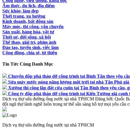
Công nghệ, viễn thông, khoa học
Ẩm thực, du lịch, địa điểm
Sức khỏe, làm đẹp
Thời trang, xu hướng
Kinh doanh, bất động sản
Máy móc, thi công, vận chuyển
Sản xuất, hàng hóa, vật tư
Thời sự, đời sống, xã hội
Thể thao, giải trí, phim ảnh
Đào tạo, tuyển sinh, việc làm
Cộng đồng, chia sẽ, từ thiện
Tin Tức Cùng Danh Mục
Chuyên đập phá tháo dỡ công trình tại Bình Tân theo yêu cầu,
Sửa máy nước nóng năng lượng mặt trời tại nhà Tân Phú giá 
Xưởng thi công lắp đặt cửa cuốn tại Tân Bình theo yêu cầu, gi
Công ty đập phá tháo dỡ công trình tại Kiến Tường giá cạnh 
Dịch vụ thợ sửa đường ống nước tại nhà TPHCM
Đăng bởi:
Quốc B
đội ngũ thợ lành nghề luôn trong tư thế sẵn sàng hỗ trợ mọi yêu cầu 
Dịch vụ thợ sửa đường ống nước tại nhà TPHCM