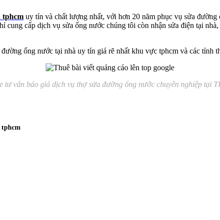
à tphcm
uy tín và chất lượng nhất, với hơn 20 năm phục vụ sửa đường ố
ỉ cung cấp dịch vụ sửa ống nước chúng tôi còn nhận sửa điện tại nhà, s
đường ống nước tại nhà uy tín giá rẽ nhất khu vực tphcm và các tỉnh t
e tư vấn báo giá dịch vụ thợ sửa đường ống nước chuyên nghiệp tạ
i tphcm