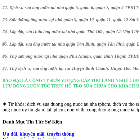
#2. Dịch vụ sửa ống nước tại nhà quận 5, quận 6, quận 7, quận 8 TPHC
#3. Sửa đường ống nước tại nhà quận 9, quận 10, quận 11, quận 12 Sài 
#4. Lắp đặt, sửa chữa ống nước tại nhà quận Thủ Đức, quận Gò Vấp T
#5. Lắp đặt, sửa ống nước tại nhà quận Tân Bình, quận Tân Phú, quậ
#6. Thợ sửa ống nước tại nhà quận Phú Nhuận, quận Bình Thạnh TPH
#7. Thợ dịch vụ sửa ống nước tại các Huyện Bình Chánh, Huyện Hóc M
BẢO ĐẠI LÀ CÔNG TY ĐƠN VỊ CỤNG CẤP THỢ LÀNH NGHỀ CH
LƯU ĐỘNG LUÔN TÚC TRỰC HỖ TRỢ SỬA CHỮA CHO KHÁCH 
------------------------
✶ Từ khóa:
dich vu sua duong ong nuoc tai nha tphcm, dich vu tho s
ong nuoc uy tin gia re tai tphcm, don vi thi cong duong ong nuoc tai 
Danh Mục Tin Tức Sự Kiện
Ưu đãi, khuyến mãi, truyền thông