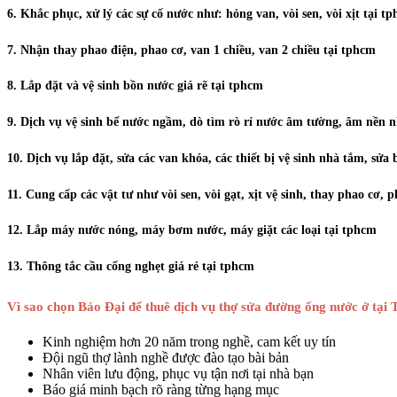
6. Khắc phục, xử lý các sự cố nước như: hỏng van, vòi sen, vòi xịt tại t
7. Nhận thay phao điện, phao cơ, van 1 chiều, van 2 chiều tại tphcm
8. Lắp đặt và
vệ sinh bồn nước giá rẽ tại tphcm
9. Dịch vụ vệ sinh bể nước ngầm,
dò tìm rò rỉ nước âm tường
, âm nền n
10. Dịch vụ lắp đặt, sửa các van khóa, các thiết bị vệ sinh nhà tắm, sử
11. Cung cấp các vật tư như vòi sen, vòi gạt, xịt vệ sinh, thay phao cơ,
12. Lắp máy nước nóng, máy bơm nước, máy giặt các loại tại tphcm
13. Thông tắc cầu cống nghẹt giá rẻ tại tphcm
Vì sao chọn Bảo Đại để thuê dịch vụ thợ sửa đường ống nước ở t
Kinh nghiệm hơn 20 năm trong nghề, cam kết uy tín
Đội ngũ thợ lành nghề được đào tạo bài bản
Nhân viên lưu động, phục vụ tận nơi tại nhà bạn
Báo giá minh bạch rõ ràng từng hạng mục