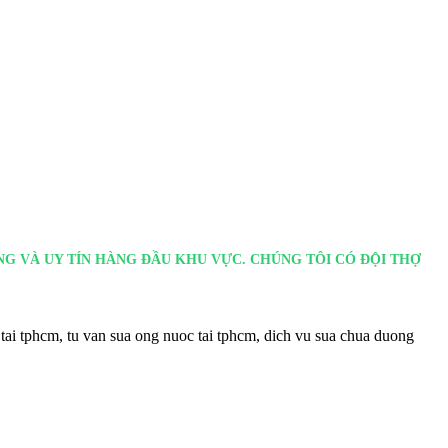
G VÀ UY TÍN HÀNG ĐẦU KHU VỰC. CHÚNG TÔI CÓ ĐỘI THỢ
tai tphcm, tu van sua ong nuoc tai tphcm, dich vu sua chua duong