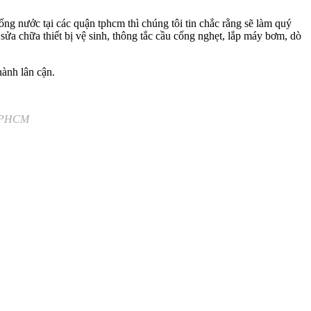
ng nước tại các quận tphcm thì chúng tôi tin chắc rằng sẽ làm quý
ửa chữa thiết bị vệ sinh, thông tắc cầu cống nghẹt, lắp máy bơm, dò
hành lân cận.
i TPHCM