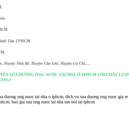
M.
Gòn.
PHCM.
n Bình Tân TPHCM.
CM.
ôn, Huyện Nhà Bè, Huyện Cần Giờ, Huyện Củ Chi,…
UYÊN SỬA ĐƯỜNG ỐNG NƯỚC TẠI NHÀ Ở TPHCM VỚI CHẤT LƯỢN
HÀNG!
ua duong ong nuoc tai nha o tphcm, dich vu sua duong ong nuoc gia re 
tphcm, bao gia sua ong nuoc tai nha tan noi tai tphcm