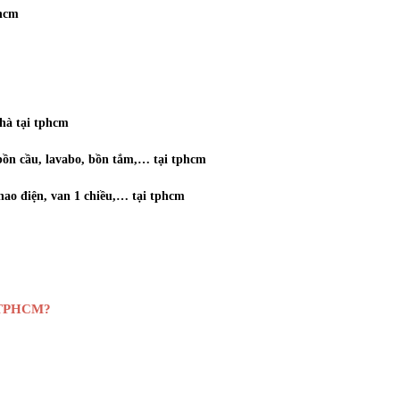
phcm
hà tại tphcm
a bồn cầu, lavabo, bồn tắm,… tại tphcm
 phao điện, van 1 chiều,… tại tphcm
ại TPHCM?