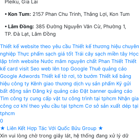
Pleiku, Gia Lai
• Kon Tum:
2157 Phan Chu Trinh, Thắng Lợi, Kon Tum
• Lâm Đồng:
385 Đường Nguyễn Văn Cừ, Phường 1,
TP. Đà Lạt, Lâm Đồng
Thiết kế website theo yêu cầu
Thiết kế thương hiệu chuyên
nghiệp
Thực phẩm sạch giá tốt
Trái cây sạch miền tây
Học
lập trình website
Nước mắm nguyên chất Phan Thiết
Thiết
kế card visit
Seo web lên top Google
Thuê quảng cáo
Google Adwords
Thiết kế tờ rơi, tờ bướm
Thiết kế bảng
hiệu công ty
Kênh giao thương dịch vụ sản phẩm
Ký gửi
bất động sản
Đăng ký quảng cáo
Đặt banner quảng cáo
Tìm công ty cung cấp vật tư công trình tại tphcm
Nhận gia
công cơ khí theo yêu cầu tại tphcm
Cơ sở sản xuất dép tại
tphcm
0
★ Liên Kết Hợp Tác Với Quốc Bửu Group ★
Xin vui lòng chờ trong giây lát, hệ thống đang xử lý dữ