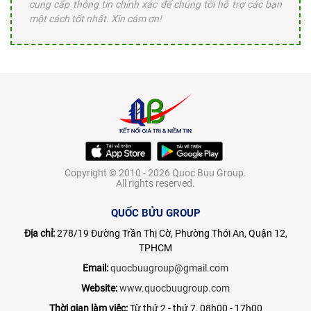
cung cấp thông tin chính xác để chúng tôi hỗ trợ các bạn
một cách tốt nhất. Xin cám ơn!
Copyright © 2010 - 2026 Quoc Buu Group.
All rights reserved.
QUỐC BỬU GROUP
Địa chỉ:
278/19 Đường Trần Thị Cờ, Phường Thới An, Quận 12,
TPHCM
Email:
quocbuugroup@gmail.com
Website:
www.quocbuugroup.com
Thời gian làm việc:
Từ thứ 2 - thứ 7, 08h00 - 17h00