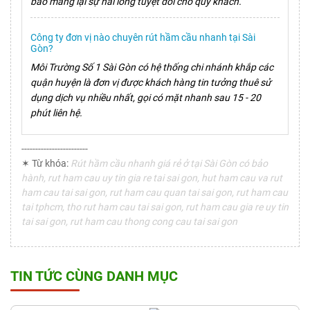
bảo mang lại sự hài lòng tuyệt đối cho quý khách.
Công ty đơn vị nào chuyên rút hầm cầu nhanh tại Sài
Gòn?
Môi Trường Số 1 Sài Gòn có hệ thống chi nhánh khắp các
quận huyện là đơn vị được khách hàng tin tưởng thuê sử
dụng dịch vụ nhiều nhất, gọi có mặt nhanh sau 15 - 20
phút liên hệ.
------------------------
✶ Từ khóa:
Rút hầm cầu nhanh giá rẻ ở tại Sài Gòn có bảo
hành, rut ham cau uy tin gia re tai sai gon, hut ham cau va rut
ham cau tai sai gon, rut ham cau quan tai sai gon, rut ham cau
tai tphcm, tho rut ham cau tai sai gon, rut ham cau gia re uy tin
tai sai gon, rut ham cau thong cong cau tai sai gon
TIN TỨC CÙNG DANH MỤC