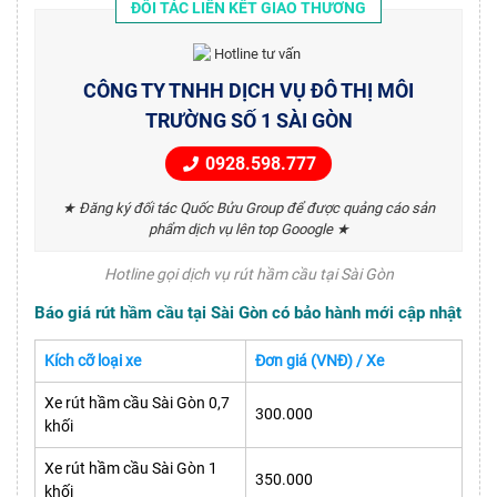
ĐỐI TÁC LIÊN KẾT GIAO THƯƠNG
CÔNG TY TNHH DỊCH VỤ ĐÔ THỊ MÔI
TRƯỜNG SỐ 1 SÀI GÒN
0928.598.777
★ Đăng ký đối tác Quốc Bửu Group để được quảng cáo sản
phẩm dịch vụ lên top Gooogle ★
Hotline gọi dịch vụ rút hầm cầu tại Sài Gòn
Báo giá rút hầm cầu tại Sài Gòn có bảo hành mới cập nhật
Kích cỡ loại xe
Đơn giá (VNĐ) / Xe
Xe rút hầm cầu Sài Gòn 0,7
300.000
khối
Xe rút hầm cầu Sài Gòn 1
350.000
khối