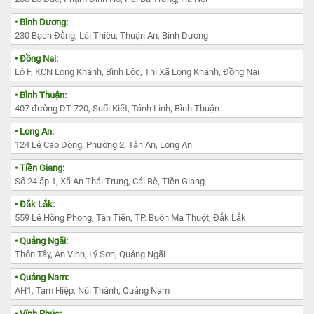
• Bình Dương:
230 Bạch Đằng, Lái Thiêu, Thuận An, Bình Dương
• Đồng Nai:
Lô F, KCN Long Khánh, Bình Lộc, Thị Xã Long Khánh, Đồng Nai
• Bình Thuận:
407 đường DT 720, Suối Kiết, Tánh Linh, Bình Thuận
• Long An:
124 Lê Cao Dòng, Phường 2, Tân An, Long An
• Tiền Giang:
Số 24 ấp 1, Xã An Thái Trung, Cái Bè, Tiền Giang
• Đắk Lắk:
559 Lê Hồng Phong, Tân Tiến, TP. Buôn Ma Thuột, Đắk Lắk
• Quảng Ngãi:
Thôn Tây, An Vinh, Lý Sơn, Quảng Ngãi
• Quảng Nam:
AH1, Tam Hiệp, Núi Thành, Quảng Nam
• Vĩnh Phúc: