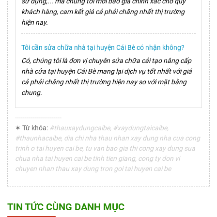
sử dụng,... mà chúng tôi mới báo giá chính xác cho quý
khách hàng, cam kết giá cả phải chăng nhất thị trường
hiện nay.
Tôi cần sửa chữa nhà tại huyện Cái Bè có nhận không?
Có, chúng tôi là đơn vị chuyên sửa chữa cải tạo nâng cấp
nhà cửa tại huyện Cái Bè mang lại dịch vụ tốt nhất với giá
cả phải chăng nhất thị trường hiện nay so với mặt bằng
chung.
------------------------
✶ Từ khóa:
#thauxaydungcaibe, #xaydungtaicaibe,
#thaunhacaibe, dia chi nha thau nhan xay dung nha cua cong
trinh o tai huyen cai be, tu van bao gia thi cong xay dung sua
chua nha tai huyen cai be tinh tien giang, cong ty don vi
chuyen nhan thau xay dung tron goi tai huyen cai be
TIN TỨC CÙNG DANH MỤC