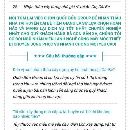
25
Nhận thầu xây dựng nhà giá rẽ tại An Cư, Cái Bè
NÓI TÓM LẠI VIỆC CHỌN QUỐC BỬU GROUP ĐỂ NHẬN THẦU
NHÀ TẠI HUYỆN CÁI BÈ TIỀN GIANG LÀ SỰ LỰA CHỌN HOÀN
HẢO VÀ MANG LẠI DỊCH VỤ TỐT NHẤT CHUYÊN NGHIỆP
NHÂT CHO QUÝ KHÁCH HÀNG BÀ CON GẦN XA, CHÚNG TÔI
CÓ ĐỘI NGŨ NHÂN VIÊN LÀNH NGHỀ CÙNG MÁY MÓC THIẾT
BỊ CHUYÊN DỤNG PHỤC VỤ NHANH CHÓNG MỌI YÊU CẦU!
★★★ Câu hỏi thường gặp ★★★
Đơn vị nào nhận thầu xây dựng uy tín nhất huyện Cái Bè?
Quốc Bửu Group là sự lựa chọn uy tín số 1 thị trường
trong khu vực, chúng tôi có đội ngũ thợ lành nghề được
huấn luyện bài bản luôn sẵn sàng phục vụ quý khách
hàng gần xa trong khu vực.
Tôi cần xây dựng nhà cấp 4 tại huyện cái bè thì khoảng
bao nhiêu tiền?
Tùy thuộc vào mẫu mã yêu cầu, diện tích xây dựng, vật tư