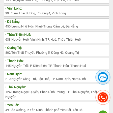
1500 Nguyễn Hữu Thọ, Phường 9, Tuy Hòa, Phú Yên
• Vĩnh Long:
99 Phạm Thái Bường, Phường 4, Vĩnh Long
• Đà Nẵng:
450 Lương Nhữ Hộc, Khuê Trung, Cẩm Lệ, Đà Nẵng
• Thừa Thiên Huế:
638 Nguyễn Huệ, Vĩnh Ninh, TP. Huế, Thừa Thiên Huế
• Quảng Trị:
802 Tôn Thất Thuyết, Phường 5, Đông Hà, Quảng Trị
• Thanh Hóa:
145 Nguyễn Trãi, P. Điện Biên, TP. Thanh Hóa, Thanh Hoá
• Nam Định:
210 Nguyễn Công Trứ, Lộc Hoà, TP. Nam Định, Nam Định
• Thái Nguyên:
124 Lương Ngọc Quyến, Phan Đình Phùng, TP. Thái Nguyên, Thái
Nguyên
• Yên Bái:
49 Bắc Cường, P. Yên Ninh, Thành phố Yên Bái, Yên Bái