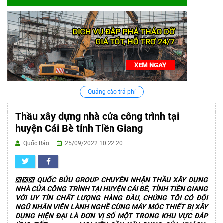
Quảng cáo trả phí
Thầu xây dựng nhà cửa công trình tại
huyện Cái Bè tỉnh Tiền Giang
Quốc Bảo
25/09/2022 10:22:20
❎❎❎
QUỐC BỬU GROUP CHUYÊN NHẬN THẦU XÂY DỰNG
NHÀ CỬA CÔNG TRÌNH TẠI HUYỆN CÁI BÈ, TỈNH TIỀN GIANG
VỚI UY TÍN CHẤT LƯỢNG HÀNG ĐẦU, CHÚNG TÔI CÓ ĐỘI
NGŨ NHÂN VIÊN LÀNH NGHỀ CÙNG MÁY MÓC THIẾT BỊ XÂY
DỰNG HIỆN ĐẠI LÀ ĐƠN VỊ SỐ MỘT TRONG KHU VỰC ĐÁP