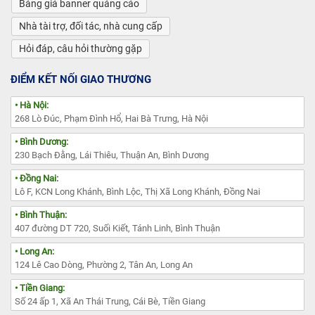
Bảng giá banner quảng cáo
Nhà tài trợ, đối tác, nhà cung cấp
Hỏi đáp, câu hỏi thường gặp
ĐIỂM KẾT NỐI GIAO THƯƠNG
• Hà Nội:
268 Lò Đúc, Phạm Đình Hổ, Hai Bà Trưng, Hà Nội
• Bình Dương:
230 Bạch Đằng, Lái Thiêu, Thuận An, Bình Dương
• Đồng Nai:
Lô F, KCN Long Khánh, Bình Lộc, Thị Xã Long Khánh, Đồng Nai
• Bình Thuận:
407 đường DT 720, Suối Kiết, Tánh Linh, Bình Thuận
• Long An:
124 Lê Cao Dòng, Phường 2, Tân An, Long An
• Tiền Giang:
Số 24 ấp 1, Xã An Thái Trung, Cái Bè, Tiền Giang