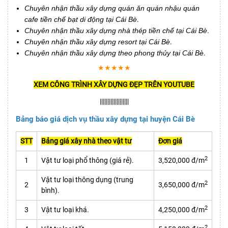
Chuyên nhận thầu xây dựng quán ăn quán nhậu quán
cafe tiền chế bạt di động tại Cái Bè
.
Chuyên nhận thầu xây dựng nhà thép tiền chế tại Cái Bè
.
Chuyên nhận thầu xây dựng resort tại Cái Bè
.
Chuyên nhận thầu xây dựng theo phong thủy tại Cái Bè
.
★★★★★
XEM CÔNG TRÌNH XÂY DỰNG ĐẸP TRÊN YOUTUBE
|||||||||||||||||||
Bảng báo giá dịch vụ thầu xây dựng tại huyện Cái Bè
STT
Bảng giá xây nhà theo vật tư
Đơn giá
2
1
Vật tư loại phổ thông (giá rẻ).
3,520,000 đ/m
Vật tư loại thông dụng (trung
2
2
3,650,000 đ/m
bình).
2
3
Vật tư loại khá.
4,250,000 đ/m
2