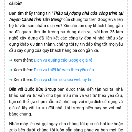
cái bè?
Bạn tìm thấy thông tin "
Thầu xây dựng nhà cửa công trình tại
huyện Cái Bè tỉnh Tiền Giang
" của chúng tôi trên Google và liên
hệ tư vấn sản phẩm dịch vụ? Xin cám ơn quý khách hàng gần
xa đã quan tâm tin tưởng sử dụng dịch vụ, với hơn 25 làm
nghề xây dựng đã liên kết các công ty đơn vị nhà thầu xây
dựng khắp 63 tỉnh thành, chúng tôi tự tin đáp ứng tốt mọi yêu
cầu xây dựng của quý khách hàng bà con gần xa.
➜
Xem thêm:
Dịch vụ quảng cáo Google giá rẻ
➜
Xem thêm:
Dịch vụ thiết kế web theo yêu cầu
➜
Xem thêm:
Dịch vụ chăm sóc seo web uy tín
Đến với Quốc Bửu Group
bạn được thầu đến tận nơi tại nhà
khảo sát và tư vấn cho bạn mẫu mã và vật tư theo yêu cầu,
bạn có thể lựa chọn mẫu mã phù hợp với mục đích sử dụng và
giá cả lấy vật tư ưu đãi nhất thị trường hiện nay so với mặt
bằng chung.
Nhấc máy lên và gọi ngay cho chúng tôi qua số hotline hoặc
zalo bên dưới, chúng tôi luôn sẵn sàng phục vụ bạn mọi lúc