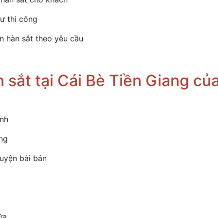
tư thi công
n hàn sắt theo yêu cầu
n sắt tại Cái Bè Tiền Giang củ
inh
ờng
luyện bài bản
ữa