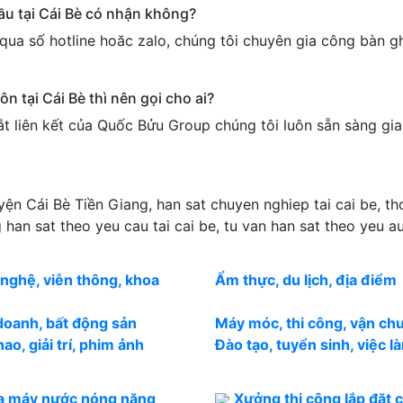
ầu tại Cái Bè có nhận không?
qua số hotline hoăc zalo, chúng tôi chuyên gia công bàn gh
ôn tại Cái Bè thì nên gọi cho ai?
t liên kết của Quốc Bửu Group chúng tôi luôn sẵn sàng gia
ện Cái Bè Tiền Giang, han sat chuyen nghiep tai cai be, tho
g han sat theo yeu cau tai cai be, tu van han sat theo yeu au
nghệ, viễn thông, khoa
Ẩm thực, du lịch, địa điểm
doanh, bất động sản
Máy móc, thi công, vận ch
ao, giải trí, phim ảnh
Đào tạo, tuyển sinh, việc l
a máy nước nóng năng
Xưởng thi công lắp đặt 