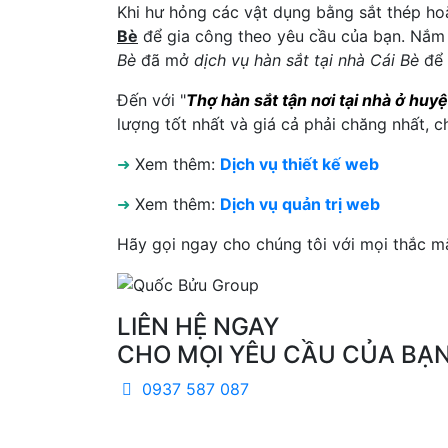
Khi hư hỏng các vật dụng bằng sắt thép h
Bè
để gia công theo yêu cầu của bạn. Nắm 
Bè
đã mở
dịch vụ hàn sắt tại nhà Cái Bè
để 
Đến với "
Thợ hàn sắt tận nơi tại nhà ở huy
lượng tốt nhất và giá cả phải chăng nhất, c
➜
Xem thêm:
Dịch vụ thiết kế web
➜
Xem thêm:
Dịch vụ quản trị web
Hãy gọi ngay cho chúng tôi với mọi thắc m
LIÊN HỆ NGAY
CHO MỌI YÊU CẦU CỦA BẠ
0937 587 087