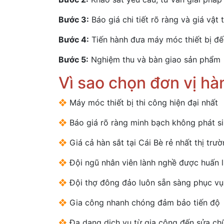
Bước 3:
Báo giá chi tiết rõ ràng và giá vật 
Bước 4:
Tiến hành đưa máy móc thiết bị đế
Bước 5:
Nghiệm thu và bàn giao sản phẩm
Vì sao chọn đơn vị hà
❖
Máy móc thiết bị thi công hiện đại nhất
❖
Báo giá rõ ràng minh bạch không phát s
❖
Giá cả hàn sắt tại Cái Bè rẻ nhất thị trư
❖
Đội ngũ nhân viên lành nghề được huấn 
❖
Đội thợ đông đảo luôn sẵn sàng phục vụ
❖
Gia công nhanh chóng đảm bảo tiến độ
❖
Đa dạng dịch vụ từ gia công đến sửa ch