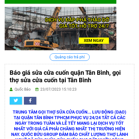
Quảng cáo trả phí
Báo giá sửa cửa cuốn quận Tân Bình, gọi
thợ sửa cửa cuốn tại Tân Bình
Quốc Bảo
23/07/2023 15:10:23
TRUNG TÂM GỌI THỢ SỬA CỬA CUỐN... LƯU ĐỘNG (DẠO)
TẠI QUẬN TÂN BÌNH TPHCM PHỤC VỤ 24/24 TẤT CẢ CÁC
NGÀY TRONG TUẦN VÀ LỄ TẾT MANG LẠI DỊCH VỤ TỐT
NHẤT VỚI GIÁ CẢ PHẢI CHĂNG NHẤT THỊ TRƯỜNG HIỆN
NAY. QUỐC BỬU GROUP ĐẢM BẢO CHẤT LƯỢNG THỢ LÀNH