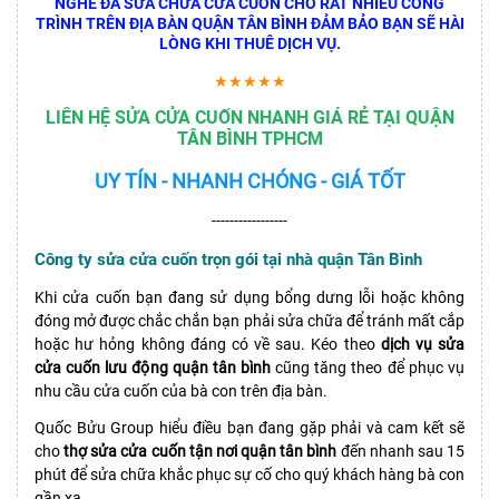
NGHỀ ĐÃ SỬA CHỮA CỬA CUỐN CHO RẤT NHIỀU CÔNG
TRÌNH TRÊN ĐỊA BÀN QUẬN TÂN BÌNH ĐẢM BẢO BẠN SẼ HÀI
LÒNG KHI THUÊ DỊCH VỤ.
★★★★★
LIÊN HỆ SỬA CỬA CUỐN NHANH GIÁ RẺ TẠI QUẬN
TÂN BÌNH TPHCM
UY TÍN - NHANH CHÓNG - GIÁ TỐT
-----------------
Công ty sửa cửa cuốn trọn gói tại nhà quận Tân Bình
Khi cửa cuốn bạn đang sử dụng bổng dưng lỗi hoặc không
đóng mở được chắc chắn bạn phải sửa chữa để tránh mất cắp
hoặc hư hỏng không đáng có về sau. Kéo theo
dịch vụ sửa
cửa cuốn lưu động quận tân bình
cũng tăng theo để phục vụ
nhu cầu cửa cuốn của bà con trên địa bàn.
Quốc Bửu Group hiểu điều bạn đang gặp phải và cam kết sẽ
cho
thợ sửa cửa cuốn tận nơi quận tân bình
đến nhanh sau 15
phút để sửa chữa khắc phục sự cố cho quý khách hàng bà con
gần xa.