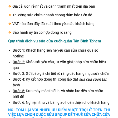
❖
Giá cả luôn rẻ nhất và cạnh tranh nhất trên địa bàn
❖
Thi công sửa chữa nhanh chóng đảm bảo tiến độ
❖
VAT hóa đơn đầy đủ xuất theo yêu cầu khách hàng
❖
Bảo hành uy tín có hợp đồng rõ ràng
Quy trình dịch vụ sửa cửa cuốn quận Tân Bình Tphcm
Bước 1:
Khách hàng liên hệ yêu cầu sửa chữa qua số
hotline
Bước 2:
Khảo sát yêu cầu, tư vấn giải pháp sửa chữa hiệu
quả
Bước 3:
Gửi báo giá chi tiết rõ ràng các hạng mục sửa chữa
Bước 4:
Ký kết hợp đồng thi công lắp đặt
sua cua cuon tan
binh
Bước 5:
Đưa máy móc thiết bị và nhân lực đến sửa chữa
triệt để
Bước 6:
Nghiệm thu và bàn giao hoàn thiện cho khách hàng
NÓI TÓM LẠI VỚI NHIỀU ƯU ĐIỂM VƯỢT TRỘI Ở TRÊN THÌ
VIỆC LỰA CHỌN QUỐC BỬU GROUP ĐỂ THUÊ SỬA CHỮA CỬA