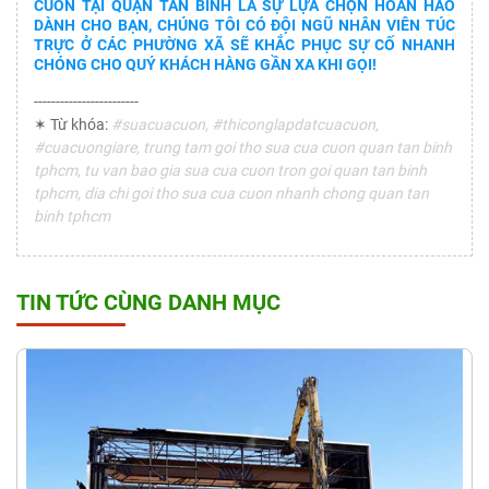
CUỐN TẠI QUẬN TÂN BÌNH LÀ SỰ LỰA CHỌN HOÀN HẢO
DÀNH CHO BẠN, CHÚNG TÔI CÓ ĐỘI NGŨ NHÂN VIÊN TÚC
TRỰC Ở CÁC PHƯỜNG XÃ SẼ KHẮC PHỤC SỰ CỐ NHANH
CHÓNG CHO QUÝ KHÁCH HÀNG GẦN XA KHI GỌI!
------------------------
✶ Từ khóa:
#suacuacuon, #thiconglapdatcuacuon,
#cuacuongiare, trung tam goi tho sua cua cuon quan tan binh
tphcm, tu van bao gia sua cua cuon tron goi quan tan binh
tphcm, dia chi goi tho sua cua cuon nhanh chong quan tan
binh tphcm
TIN TỨC CÙNG DANH MỤC