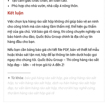
Tạo cảm giác chắc chắn, an toàn cao.
Phù hợp cho nhà vườn, nhà cấp 4 nông thôn.
Kết luận
Việc chọn lựa hàng rào sắt hộp không chỉ giúp bảo vệ an ninh
cho công trình mà còn nâng tầm thẩm mỹ, thể hiện gu thẩm
mỹ của gia chủ. Với báo giá rõ ràng, thi công chuyên nghiệp và
bảo hành chu đáo, Quốc Bửu Group chính là địa chỉ uy tín
hàng đầu cho bạn.
Nếu bạn cần bảng báo giá chi tiết file PDF, bản vẽ thiết kế mẫu
hoặc khảo sát tận nơi, hãy để lại thông tin bên dưới hoặc gọi
ngay cho chúng tôi. Quốc Bửu Group – Thi công hàng rào sắt
hộp đẹp – bền – rẻ trọn gói từ A đến Z!
------------------------
✶ Từ khóa:
báo giá hàng rào sắt hộp, gia công hàng rào sắt
hộp, tư vấn hàng rào sắt hộp, dịch vụ hàn hàng rào sắt hộp
đẹp, tư vấn làm hàng rào sắt hộp, thợ cơ khí tay nghề cứng,
thợ làm hàng rào sắt hộp giá rẽ