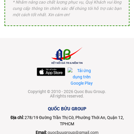
* Nhằm nâng cao chất lượng phục vụ, Quý Khách vui lòng
cung cấp thông tin chính xác để chúng tôi hỗ trợ các bạn
một cách tốt nhất. Xin cám ơn!
Copyright © 2010 - 2026 Quoc Buu Group.
All rights reserved.
QUỐC BỬU GROUP
Địa chỉ:
278/19 Đường Trần Thị Cờ, Phường Thới An, Quận 12,
TPHCM
Email:
quocbuugroup@gmail.com