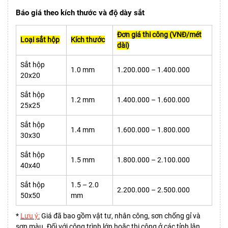
Báo giá theo kích thước và độ dày sắt
Đơn giá thi công (VNĐ/mét
Loại sắt hộp
Kích thước
dài)
Sắt hộp
1.0 mm
1.200.000 – 1.400.000
20x20
Sắt hộp
1.2 mm
1.400.000 – 1.600.000
25x25
Sắt hộp
1.4 mm
1.600.000 – 1.800.000
30x30
Sắt hộp
1.5 mm
1.800.000 – 2.100.000
40x40
Sắt hộp
1.5 – 2.0
2.200.000 – 2.500.000
50x50
mm
*
Lưu ý:
Giá đã bao gồm vật tư, nhân công, sơn chống gỉ và
sơn màu. Đối với công trình lớn hoặc thi công ở các tỉnh lân