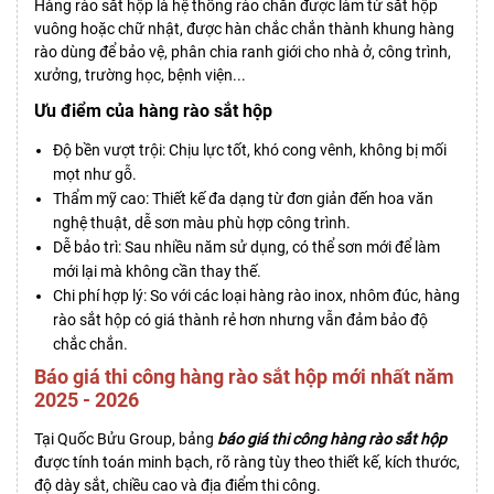
Hàng rào sắt hộp là hệ thống rào chắn được làm từ sắt hộp
vuông hoặc chữ nhật, được hàn chắc chắn thành khung hàng
rào dùng để bảo vệ, phân chia ranh giới cho nhà ở, công trình,
xưởng, trường học, bệnh viện...
Ưu điểm của hàng rào sắt hộp
Độ bền vượt trội: Chịu lực tốt, khó cong vênh, không bị mối
mọt như gỗ.
Thẩm mỹ cao: Thiết kế đa dạng từ đơn giản đến hoa văn
nghệ thuật, dễ sơn màu phù hợp công trình.
Dễ bảo trì: Sau nhiều năm sử dụng, có thể sơn mới để làm
mới lại mà không cần thay thế.
Chi phí hợp lý: So với các loại hàng rào inox, nhôm đúc, hàng
rào sắt hộp có giá thành rẻ hơn nhưng vẫn đảm bảo độ
chắc chắn.
Báo giá thi công hàng rào sắt hộp mới nhất năm
2025 - 2026
Tại Quốc Bửu Group, bảng
báo giá thi công hàng rào sắt hộp
được tính toán minh bạch, rõ ràng tùy theo thiết kế, kích thước,
độ dày sắt, chiều cao và địa điểm thi công.