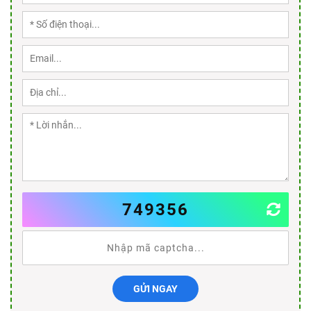
749356
GỬI NGAY