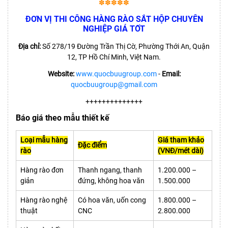
✽✽✽✽✽
ĐƠN VỊ THI CÔNG HÀNG RÀO SẮT HỘP CHUYÊN
NGHIỆP GIÁ TỐT
Địa chỉ:
Số 278/19 Đường Trần Thị Cờ, Phường Thới An, Quận
12, TP Hồ Chí Minh, Việt Nam.
Website:
www.quocbuugroup.com
-
Email:
quocbuugroup@gmail.com
++++++++++++++
Báo giá theo mẫu thiết kế
Loại mẫu hàng
Giá tham khảo
Đặc điểm
rào
(VNĐ/mét dài)
Hàng rào đơn
Thanh ngang, thanh
1.200.000 –
giản
đứng, không hoa văn
1.500.000
Hàng rào nghệ
Có hoa văn, uốn cong
1.800.000 –
thuật
CNC
2.800.000