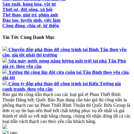
Sản xuất, hàng hóa, vật tư
Thời sự, đời sống, xã hội
Thể thao, giải trí, phim ảnh
Đào tạo, tuyển sinh, việc làm
Cộng đồng, chia sẽ, từ thiện
Tin Tức Cùng Danh Mục
Chuyên đập phá tháo dỡ công trình tại Bình Tân theo yêu
cầu, giá tốt nhất thị trường
Sửa máy nước nóng năng lượng mặt trời tại nhà Tân Phú
giá rẻ, theo yêu cầu
Xưởng thi công lắp đặt cửa cuốn tại Tân Bình theo yêu cầu,
giá tốt
Công ty đập phá tháo dỡ công trình tại Kiến Tường giá
cạnh tranh, theo yêu cầu
Báo giá thi công trần thạch cao các loại giá rẽ Phan Thiết Bình
Thuận
Đăng bởi:
Quốc Bảo
Bạn đang cần báo giá thi công trần la
phông thạch cao tại Phan Thiết Bình Thuận thì Quốc Bửu Group là
đơn vị uy tín bạn nên thuê bởi chất lượng phục vụ tốt nhất và giá
thành rẽ nhất so với mặt bằng chung, chúng tôi nhận đóng tất cả các
loại trần vách thạch cao theo yêu cầu khách hàng.