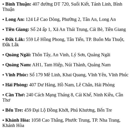
• Bình Thuận:
407 đường DT 720, Suối Kiết, Tánh Linh, Bình
Thuận
• Long An:
124 Lê Cao Dòng, Phường 2, Tân An, Long An
• Tiền Giang:
Số 24 ấp 1, Xã An Thái Trung, Cái Bè, Tiền Giang
• Đắk Lắk:
559 Lê Hồng Phong, Tân Tiến, TP. Buôn Ma Thuột,
Đắk Lắk
• Quảng Ngãi:
Thôn Tây, An Vinh, Lý Sơn, Quảng Ngãi
• Quảng Nam:
AH1, Tam Hiệp, Núi Thành, Quảng Nam
• Vĩnh Phúc:
Số 179 Mê Linh, Khai Quang, Vĩnh Yên, Vĩnh Phúc
• Hải Phòng:
407 Dư Hàng, Hồ Nam, Lê Chân, Hải Phòng
• Cần Thơ:
240 Cách Mạng Tháng 8, Cái Khế, Ninh Kiều, Cần
Thơ
• Bến Tre:
459 Đại Lộ Đồng Khởi, Phú Khương, Bến Tre
• Khánh Hòa:
1058 Cao Thắng, Phước Trung, TP. Nha Trang,
Khánh Hòa