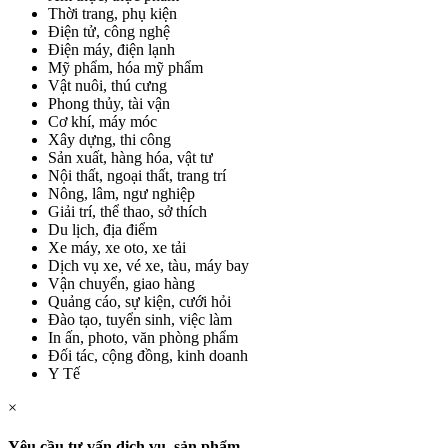
Thời trang, phụ kiện
Điện tử, công nghệ
Điện máy, điện lạnh
Mỹ phẩm, hóa mỹ phẩm
Vật nuôi, thú cưng
Phong thủy, tài vận
Cơ khí, máy móc
Xây dựng, thi công
Sản xuất, hàng hóa, vật tư
Nội thất, ngoại thất, trang trí
Nông, lâm, ngư nghiệp
Giải trí, thể thao, sở thích
Du lịch, địa điểm
Xe máy, xe oto, xe tải
Dịch vụ xe, vé xe, tàu, máy bay
Vận chuyển, giao hàng
Quảng cáo, sự kiện, cưới hỏi
Đào tạo, tuyển sinh, việc làm
In ấn, photo, văn phòng phẩm
Đối tác, cộng đồng, kinh doanh
Y Tế
×
Yêu cầu tư vấn dịch vụ, sản phẩm