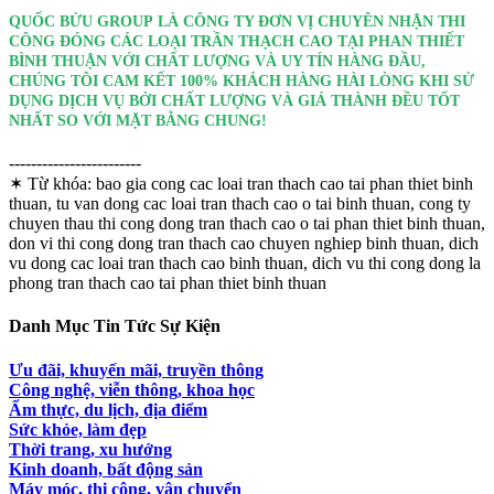
QUỐC BỬU GROUP LÀ CÔNG TY ĐƠN VỊ CHUYÊN NHẬN THI
CÔNG ĐÓNG CÁC LOẠI TRẦN THẠCH CAO TẠI PHAN THIẾT
BÌNH THUẬN VỚI CHẤT LƯỢNG VÀ UY TÍN HÀNG ĐẦU,
CHÚNG TÔI CAM KẾT 100% KHÁCH HÀNG HÀI LÒNG KHI SỬ
DỤNG DỊCH VỤ BỞI CHẤT LƯỢNG VÀ GIÁ THÀNH ĐỀU TỐT
NHẤT SO VỚI MẶT BẰNG CHUNG!
------------------------
✶ Từ khóa:
bao gia cong cac loai tran thach cao tai phan thiet binh
thuan, tu van dong cac loai tran thach cao o tai binh thuan, cong ty
chuyen thau thi cong dong tran thach cao o tai phan thiet binh thuan,
don vi thi cong dong tran thach cao chuyen nghiep binh thuan, dich
vu dong cac loai tran thach cao binh thuan, dich vu thi cong dong la
phong tran thach cao tai phan thiet binh thuan
Danh Mục Tin Tức Sự Kiện
Ưu đãi, khuyến mãi, truyền thông
Công nghệ, viễn thông, khoa học
Ẩm thực, du lịch, địa điểm
Sức khỏe, làm đẹp
Thời trang, xu hướng
Kinh doanh, bất động sản
Máy móc, thi công, vận chuyển