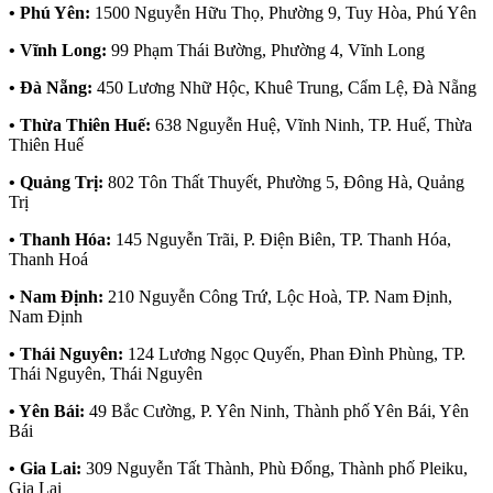
• Phú Yên:
1500 Nguyễn Hữu Thọ, Phường 9, Tuy Hòa, Phú Yên
• Vĩnh Long:
99 Phạm Thái Bường, Phường 4, Vĩnh Long
• Đà Nẵng:
450 Lương Nhữ Hộc, Khuê Trung, Cẩm Lệ, Đà Nẵng
• Thừa Thiên Huế:
638 Nguyễn Huệ, Vĩnh Ninh, TP. Huế, Thừa
Thiên Huế
• Quảng Trị:
802 Tôn Thất Thuyết, Phường 5, Đông Hà, Quảng
Trị
• Thanh Hóa:
145 Nguyễn Trãi, P. Điện Biên, TP. Thanh Hóa,
Thanh Hoá
• Nam Định:
210 Nguyễn Công Trứ, Lộc Hoà, TP. Nam Định,
Nam Định
• Thái Nguyên:
124 Lương Ngọc Quyến, Phan Đình Phùng, TP.
Thái Nguyên, Thái Nguyên
• Yên Bái:
49 Bắc Cường, P. Yên Ninh, Thành phố Yên Bái, Yên
Bái
• Gia Lai:
309 Nguyễn Tất Thành, Phù Đổng, Thành phố Pleiku,
Gia Lai