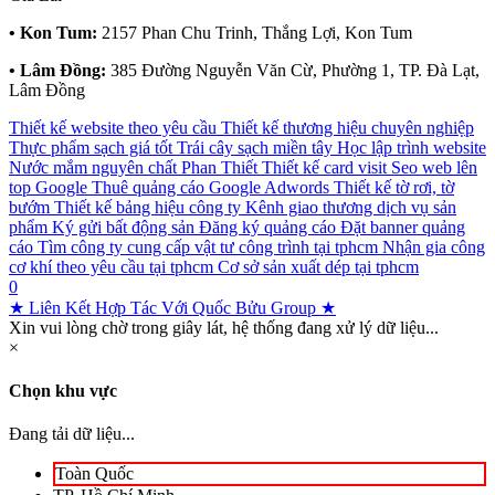
• Kon Tum:
2157 Phan Chu Trinh, Thắng Lợi, Kon Tum
• Lâm Đồng:
385 Đường Nguyễn Văn Cừ, Phường 1, TP. Đà Lạt,
Lâm Đồng
Thiết kế website theo yêu cầu
Thiết kế thương hiệu chuyên nghiệp
Thực phẩm sạch giá tốt
Trái cây sạch miền tây
Học lập trình website
Nước mắm nguyên chất Phan Thiết
Thiết kế card visit
Seo web lên
top Google
Thuê quảng cáo Google Adwords
Thiết kế tờ rơi, tờ
bướm
Thiết kế bảng hiệu công ty
Kênh giao thương dịch vụ sản
phẩm
Ký gửi bất động sản
Đăng ký quảng cáo
Đặt banner quảng
cáo
Tìm công ty cung cấp vật tư công trình tại tphcm
Nhận gia công
cơ khí theo yêu cầu tại tphcm
Cơ sở sản xuất dép tại tphcm
0
★ Liên Kết Hợp Tác Với Quốc Bửu Group ★
Xin vui lòng chờ trong giây lát, hệ thống đang xử lý dữ liệu...
×
Chọn khu vực
Đang tải dữ liệu...
Toàn Quốc