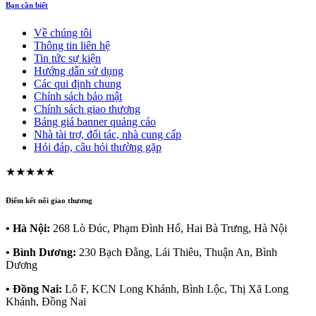
Bạn cần biết
Về chúng tôi
Thông tin liên hệ
Tin tức sự kiện
Hướng dẫn sử dụng
Các qui định chung
Chính sách bảo mật
Chính sách giao thương
Bảng giá banner quảng cáo
Nhà tài trợ, đối tác, nhà cung cấp
Hỏi đáp, câu hỏi thường gặp
★★★★★
Điểm kết nối giao thương
• Hà Nội:
268 Lò Đúc, Phạm Đình Hổ, Hai Bà Trưng, Hà Nội
• Bình Dương:
230 Bạch Đằng, Lái Thiêu, Thuận An, Bình
Dương
• Đồng Nai:
Lô F, KCN Long Khánh, Bình Lộc, Thị Xã Long
Khánh, Đồng Nai