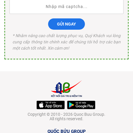
GỬI NGAY
* Nhằm nâng cao chất lượng phục vụ, Quý Khách vui lòng
cung cấp thông tin chính xác để chúng tôi hỗ trợ các bạn
một cách tốt nhất. Xin cám ơn!
Copyright © 2010 - 2026 Quoc Buu Group.
All rights reserved.
QUỐC BỬU GROUP