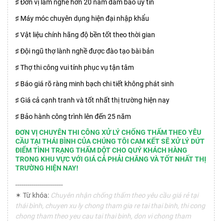
♯ Đơn vị làm nghề hơn 20 năm đảm bảo uy tín
♯ Máy móc chuyên dụng hiện đại nhập khẩu
♯ Vật liệu chính hãng độ bền tốt theo thời gian
♯ Đội ngũ thợ lành nghề được đào tạo bài bản
♯ Thợ thi công vui tính phục vụ tận tâm
♯ Báo giá rõ ràng minh bạch chi tiết không phát sinh
♯ Giá cả cạnh tranh và tốt nhất thị trường hiện nay
♯ Bảo hành công trình lên đến 25 năm
ĐƠN VỊ CHUYÊN THI CÔNG XỬ LÝ CHỐNG THẤM THEO YÊU
CẦU TẠI THÁI BÌNH CỦA CHÚNG TÔI CAM KẾT SẼ XỬ LÝ DỨT
ĐIỂM TÌNH TRẠNG THẤM DỘT CHO QUÝ KHÁCH HÀNG
TRONG KHU VỰC VỚI GIÁ CẢ PHẢI CHĂNG VÀ TỐT NHẤT THỊ
TRƯỜNG HIỆN NAY!
------------------------
✶ Từ khóa:
Chuyên nhận chống thấm theo yêu cầu giá rẻ tại
thái bình, chuyen xu ly chong tham gia re tai thai binh, thi cong
chong tham theo yeu cau tai thai binh, don vi chong tham