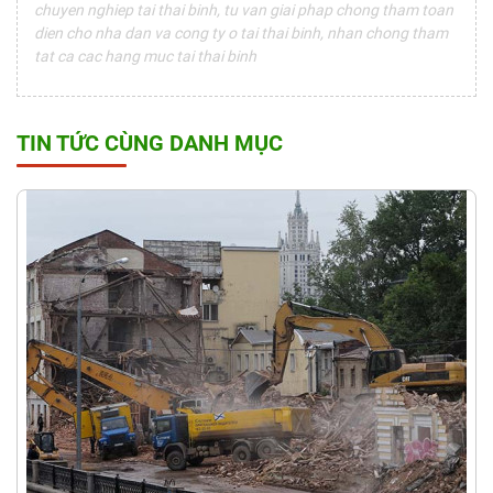
chuyen nghiep tai thai binh, tu van giai phap chong tham toan
dien cho nha dan va cong ty o tai thai binh, nhan chong tham
tat ca cac hang muc tai thai binh
TIN TỨC CÙNG DANH MỤC