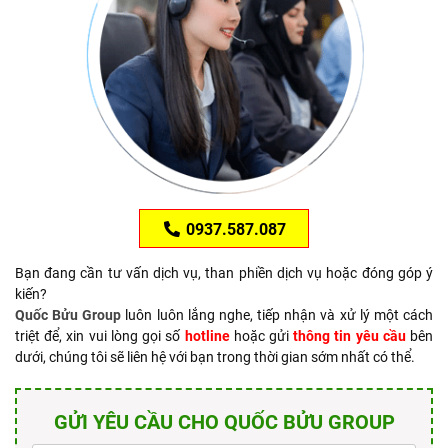
0937.587.087
Bạn đang cần tư vấn dịch vụ, than phiền dịch vụ hoặc đóng góp ý
kiến?
Quốc Bửu Group
luôn luôn lắng nghe, tiếp nhận và xử lý một cách
triệt để, xin vui lòng gọi số
hotline
hoặc gửi
thông tin yêu cầu
bên
dưới, chúng tôi sẽ liên hệ với bạn trong thời gian sớm nhất có thể.
GỬI YÊU CẦU CHO QUỐC BỬU GROUP