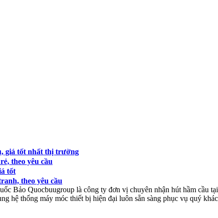
 giá tốt nhất thị trường
rẻ, theo yêu cầu
á tốt
tranh, theo yêu cầu
uốc Bảo
Quocbuugroup là công ty đơn vị chuyên nhận hút hầm cầu tạ
ùng hệ thống máy móc thiết bị hiện đại luôn sẵn sàng phục vụ quý khá