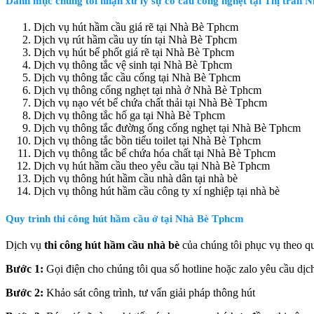
Danh mục chúng tôi nhận xử lý sự cố cầu cống nghẹt tại Thị trấn
Dịch vụ hút hầm cầu giá rẽ tại Nhà Bè Tphcm
Dịch vụ rút hầm cầu uy tín tại Nhà Bè Tphcm
Dịch vụ hút bể phốt giá rẽ tại Nhà Bè Tphcm
Dịch vụ thông tắc vệ sinh tại Nhà Bè Tphcm
Dịch vụ thông tắc cầu cống tại Nhà Bè Tphcm
Dịch vụ thông cống nghẹt tại nhà ở Nhà Bè Tphcm
Dịch vụ nạo vét bể chứa chất thải tại Nhà Bè Tphcm
Dịch vụ thông tắc hố ga tại Nhà Bè Tphcm
Dịch vụ thông tắc đường ống cống nghẹt tại Nhà Bè Tphcm
Dịch vụ thông tắc bồn tiểu toilet tại Nhà Bè Tphcm
Dịch vụ thông tắc bể chứa hóa chất tại Nhà Bè Tphcm
Dịch vụ hút hầm cầu theo yêu cầu tại Nhà Bè Tphcm
Dịch vụ thông hút hầm cầu nhà dân tại nhà bè
Dịch vụ thông hút hầm cầu công ty xí nghiệp tại nhà bè
Quy trình thi công hút hầm cầu ở tại Nhà Bè Tphcm
Dịch vụ
thi công hút hầm cầu nhà bè
của chúng tôi phục vụ theo qu
Bước 1:
Gọi điện cho chúng tôi qua số hotline hoặc zalo yêu cầu dịc
Bước 2:
Khảo sát công trình, tư vấn giải pháp thông hút