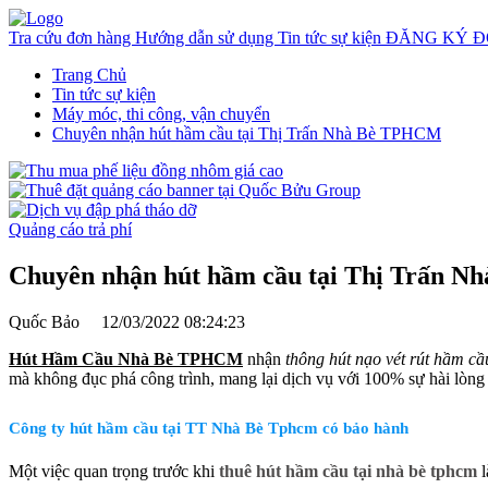
Tra cứu đơn hàng
Hướng dẫn sử dụng
Tin tức sự kiện
ĐĂNG KÝ Đ
Trang Chủ
Tin tức sự kiện
Máy móc, thi công, vận chuyển
Chuyên nhận hút hầm cầu tại Thị Trấn Nhà Bè TPHCM
Quảng cáo trả phí
Chuyên nhận hút hầm cầu tại Thị Trấn 
Quốc Bảo
12/03/2022 08:24:23
Hút Hầm Cầu Nhà Bè TPHCM
nhận
thông hút nạo vét rút hầm cầ
mà không đục phá công trình, mang lại dịch vụ với 100% sự hài lòng
Công ty hút hầm cầu tại TT Nhà Bè Tphcm có bảo hành
Một việc quan trọng trước khi
thuê hút hầm cầu tại nhà bè tphcm
l