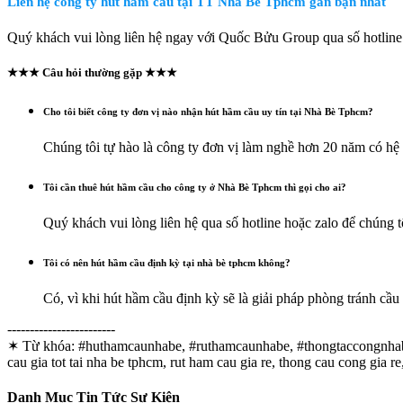
Liên hệ công ty hút hầm cầu tại TT Nhà Bè Tphcm gần bạn nhất
Quý khách vui lòng liên hệ ngay với Quốc Bửu Group qua số hotline 
★★★ Câu hỏi thường gặp ★★★
Cho tôi biết công ty đơn vị nào nhận hút hầm cầu uy tín tại Nhà Bè Tphcm?
Chúng tôi tự hào là công ty đơn vị làm nghề hơn 20 năm có hệ 
Tôi cần thuê hút hầm cầu cho công ty ở Nhà Bè Tphcm thì gọi cho ai?
Quý khách vui lòng liên hệ qua số hotline hoặc zalo để chúng t
Tôi có nên hút hầm cầu định kỳ tại nhà bè tphcm không?
Có, vì khi hút hầm cầu định kỳ sẽ là giải pháp phòng tránh cầ
------------------------
✶ Từ khóa:
#huthamcaunhabe, #ruthamcaunhabe, #thongtaccongnhabe,
cau gia tot tai nha be tphcm, rut ham cau gia re, thong cau cong gia 
Danh Mục Tin Tức Sự Kiện