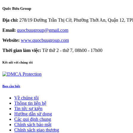
Quốc Bửu Group
Địa chỉ:
278/19 Đường Trần Thị Cờ, Phường Thới An, Quận 12, 
Email:
quocbuugroup@gmail.com
Website:
www.quocbuugroup.com
Thời gian làm việc:
Từ thứ 2 - thứ 7, 08h00 - 17h00
Kết nối với chúng tôi
Bạn cần biết
Về chúng tôi
Thông tin liên hệ
Tin tức sự kiện
Hướng dẫn sử dụng
Các qui định chung
Chính sách bảo mật
Chính sách giao thương