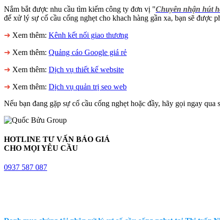
Nắm bắt được nhu cầu tìm kiếm công ty đơn vị "
Chuyên nhận hút h
để xử lý sự cố cầu cống nghẹt cho khach hàng gần xa, bạn sẽ được ph
➜
Xem thêm:
Kênh kết nối giao thương
➜
Xem thêm:
Quảng cáo Google giá rẻ
➜
Xem thêm:
Dịch vụ thiết kế website
➜
Xem thêm:
Dịch vụ quản trị seo web
Nếu bạn đang gặp sự cố cầu cống nghẹt hoặc đầy, hãy gọi ngay qua s
HOTLINE TƯ VẤN BÁO GIÁ
CHO MỌI YÊU CẦU
0937 587 087