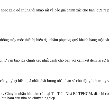
hoặc zalo để chúng tôi khảo sát và báo giá chính xác cho bạn, đưa r
thống máy móc thiết bị hiện đại nhằm phục vụ quý khách hàng một cách
ôi tư vấn báo giá chính xác nhất dành cho bạn với cam kết đem lại sự hà
u cống nghẹt hiệu quả nhất chất lượng nhất, bạn sẽ chủ động hơn trong 
 Chuyên nhận hút hầm cầu tại Thị Trấn Nhà Bè TPHCM, dia chi cong t
re, hut ham cau nha be chuyen nghiep