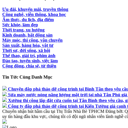
Ưu đãi, khuyến mãi, truyền thông
Công nghệ, viễn thông, khoa học
Ẩm thực, du lịch, địa điểm
Sức khỏe, làm đẹp
Thời trang, xu hướng
Kinh doanh, bất động sản
Máy móc, thi công, vận chuyển
Sản xuất, hàng hóa, vật tư
Thời sự, đời sống, xã hội
Thể thao, giải trí, phim ảnh
Đào tạo, tuyển sinh, việc làm
Cộng đồng, chia sẽ, từ thiện
Tin Tức Cùng Danh Mục
Chuyên đập phá tháo dỡ công trình tại Bình Tân theo yêu cầu,
Sửa máy nước nóng năng lượng mặt trời tại nhà Tân Phú giá 
Xưởng thi công lắp đặt cửa cuốn tại Tân Bình theo yêu cầu, gi
Công ty đập phá tháo dỡ công trình tại Kiến Tường giá cạnh 
Chuyên nhận hút hầm cầu tại Thị Trấn Nhà Bè TPHCM
Đăng bởi:
Q
uy tín hàng đầu khu vực, chúng tôi có đội ngũ nhân viên lành nghề c