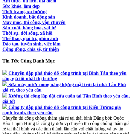
Ẩm thực, du lịch, địa điểm
Sức khỏe, làm đẹp
Thời trang, xu hướng
Kinh doanh, bất động sản
Máy móc, thi công, vận chuyển
Sản xuất, hàng hóa, vật tư
Thời sự, đời sống, xã hội
Thể thao, giải trí, phim ảnh
Đào tạo, tuyển sinh, việc làm
Cộng đồng, chia sẽ, từ thiện
Tin Tức Cùng Danh Mục
Chuyên đập phá tháo dỡ công trình tại Bình Tân theo yêu
cầu, giá tốt nhất thị trường
Sửa máy nước nóng năng lượng mặt trời tại nhà Tân Phú
giá rẻ, theo yêu cầu
Xưởng thi công lắp đặt cửa cuốn tại Tân Bình theo yêu cầu,
giá tốt
Công ty đập phá tháo dỡ công trình tại Kiến Tường giá
cạnh tranh, theo yêu cầu
Chuyên thi công chống thấm giá rẻ tại thái bình
Đăng bởi:
Quốc
Bảo
Thịnh Hưng là công ty đơn vị chuyên thi công chống thấm giá
rẻ tại thái bình và các tỉnh thành lân cận với chất lượng và uy tín