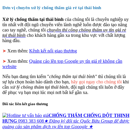
Đơn vị chuyên xử lý chống thấm giá rẻ tại thái bình
Xử lý chống thấm tại thái bình
của chúng tôi là chuyên nghiệp uy
tín nhất với đội ngũ chuyên viên lành nghề luôn được đào tạo nâng
cao tay nghề, chúng tôi
chuyên thi công chống thấm uy tín giá rẻ
tại thái bình
cho khách hàng gần xa trong khu vực với chất lượng
hàng đầu.
➤
Xem thêm:
Kênh kết nối giao thương
➤
Xem thêm:
Quảng cáo lên top Google uy tín giá rẽ không cần
website
Nếu bạn đang tìm kiếm "
chống thấm tại thái bình"
thì chúng tôi là
sự lựa chọn hoàn hảo dành cho bạn,
hãy gọi ngay cho chúng tôi
khi
cần
xử lý chống thấm tại thái bình
, đội ngũ chúng tôi luôn ở đây
để phục vụ bạn mọi lúc mọi nơi bất kể gần xa.
Đối tác liên kết giao thương
CHỐNG THẤM CHỐNG DỘT THỊNH
HƯNG
0983 383 608
★ Đăng ký đối tác Quốc Bửu Group để được
quảng cáo sản phẩm dịch vụ lên top Gooogle ★