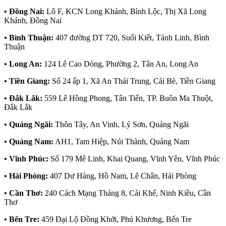
• Đồng Nai:
Lô F, KCN Long Khánh, Bình Lộc, Thị Xã Long
Khánh, Đồng Nai
• Bình Thuận:
407 đường DT 720, Suối Kiết, Tánh Linh, Bình
Thuận
• Long An:
124 Lê Cao Dòng, Phường 2, Tân An, Long An
• Tiền Giang:
Số 24 ấp 1, Xã An Thái Trung, Cái Bè, Tiền Giang
• Đắk Lắk:
559 Lê Hồng Phong, Tân Tiến, TP. Buôn Ma Thuột,
Đắk Lắk
• Quảng Ngãi:
Thôn Tây, An Vinh, Lý Sơn, Quảng Ngãi
• Quảng Nam:
AH1, Tam Hiệp, Núi Thành, Quảng Nam
• Vĩnh Phúc:
Số 179 Mê Linh, Khai Quang, Vĩnh Yên, Vĩnh Phúc
• Hải Phòng:
407 Dư Hàng, Hồ Nam, Lê Chân, Hải Phòng
• Cần Thơ:
240 Cách Mạng Tháng 8, Cái Khế, Ninh Kiều, Cần
Thơ
• Bến Tre:
459 Đại Lộ Đồng Khởi, Phú Khương, Bến Tre