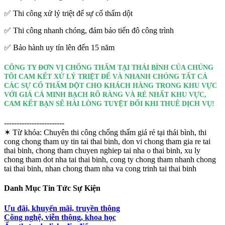
✅ Thi công xử lý triệt để sự cố thấm dột
✅ Thi công nhanh chóng, đảm bảo tiến đô công trình
✅ Bảo hành uy tín lên đến 15 năm
CÔNG TY ĐƠN VỊ CHỐNG THẤM TẠI THÁI BÌNH CỦA CHÚNG
TÔI CAM KẾT XỬ LÝ TRIỆT ĐỂ VÀ NHANH CHÓNG TẤT CẢ
CÁC SỰ CỐ THẤM DỘT CHO KHÁCH HÀNG TRONG KHU VỰC
VỚI GIÁ CẢ MINH BẠCH RÕ RÀNG VÀ RẺ NHẤT KHU VỰC,
CAM KẾT BẠN SẼ HÀI LÒNG TUYỆT ĐỐI KHI THUÊ DỊCH VỤ!
------------------------
✶ Từ khóa:
Chuyên thi công chống thấm giá rẻ tại thái bình, thi
cong chong tham uy tin tai thai binh, don vi chong tham gia re tai
thai binh, chong tham chuyen nghiep tai nha o thai binh, xu ly
chong tham dot nha tai thai binh, cong ty chong tham nhanh chong
tai thai binh, nhan chong tham nha va cong trinh tai thai binh
Danh Mục Tin Tức Sự Kiện
Ưu đãi, khuyến mãi, truyền thông
Công nghệ, viễn thông, khoa học