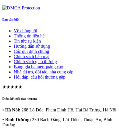
Bạn cần biết
Về chúng tôi
Thông tin liên hệ
Tin tức sự kiện
Hướng dẫn sử dụng
Các qui định chung
Chính sách bảo mật
Chính sách giao thương
Bảng giá banner quảng cáo
Nhà tài trợ, đối tác, nhà cung cấp
Hỏi đáp, câu hỏi thường gặp
★★★★★
Điểm kết nối giao thương
• Hà Nội:
268 Lò Đúc, Phạm Đình Hổ, Hai Bà Trưng, Hà Nội
• Bình Dương:
230 Bạch Đằng, Lái Thiêu, Thuận An, Bình
Dương