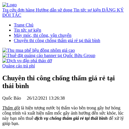
Tra cứu đơn hàng
Hướng dẫn sử dụng
Tin tức sự kiện
ĐĂNG KÝ
ĐỐI TÁC
Trang Chủ
Tin tức sự kiện
Máy móc, thi công, vận chuyển
Chuyên thi công chống thấm giá rẻ tại thái bình
Quảng cáo trả phí
Chuyên thi công chống thấm giá rẻ tại
thái bình
Quốc Bảo
26/12/2021 13:26:38
Thấm dột
là hiện tượng nước bị thấm vào bên trong gây hư hỏng
công trình và xuất hiện nấm mốc gây ảnh hưởng đến sức khỏe, lúc
này bạn nên thuê
dịch vụ chống thấm giá rẻ tại thái bình
để xử lý
giúp bạn.