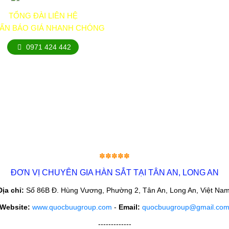
TỔNG ĐÀI LIÊN HỆ
VẤN BÁO GIÁ NHANH CHÓNG
0971 424 442
✽✽✽✽✽
ĐƠN VỊ CHUYÊN GIA HÀN SẮT TẠI TÂN AN, LONG AN
Địa chỉ:
Số 86B Đ. Hùng Vương, Phường 2, Tân An, Long An, Việt Nam
Website:
www.quocbuugroup.com
-
Email:
quocbuugroup@gmail.co
-------------