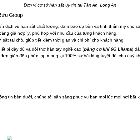
Đơn vị cơ sở hàn sắt uy tín tại Tân An, Long An
 Bửu Group
ến dịch vụ hàn sắt chất lượng, đảm bảo độ bền và tính thẩm mỹ cho s
ảng giá hợp lý, phù hợp với nhu cầu của từng khách hàng.
 sắt tại chỗ, giúp tiết kiệm thời gian và chi phí cho khách hàng.
ết bị đầy đủ và đội thợ hàn tay nghề cao (
bằng cơ khí 6G Lilama
) đả
ừ đơn giản đến phức tạp mang lại 100% sự hài lòng tuyệt đối cho quý k
ng tin bên dưới, chúng tôi sẵn sàng phục vụ bạn mọi lúc mọi nơi bất k