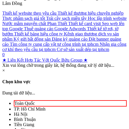
Lâm Đồng
Thiết kế website theo yêu cầu
Thiết kế thương hiệu chuyên nghiệp
Thực phẩm sạch giá tốt
Trái cây sạch miền tây
Học lập trình website
Nước mắm nguyên chất Phan Thiết
Thiết kế card visit
Seo web lên
top Google
Thuê quảng cáo Google Adwords
Thiết kế tờ rơi, tờ
bướm
Thiết kế bảng hiệu công ty
Kênh giao thương dịch vụ sản
phẩm
Ký gửi bất động sản
Đăng ký quảng cáo
Đặt banner quảng
cáo
Tìm công ty cung cấp vật tư công trình tại tphcm
Nhận gia công
cơ khí theo yêu cầu tại tphcm
Cơ sở sản xuất dép tại tphcm
0
★ Liên Kết Hợp Tác Với Quốc Bửu Group ★
Xin vui lòng chờ trong giây lát, hệ thống đang xử lý dữ liệu...
×
Chọn khu vực
Đang tải dữ liệu...
Toàn Quốc
TP. Hồ Chí Minh
Hà Nội
Bình Thuận
Tiền Giang