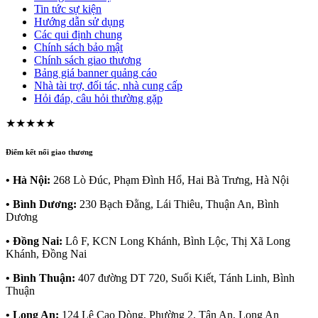
Tin tức sự kiện
Hướng dẫn sử dụng
Các qui định chung
Chính sách bảo mật
Chính sách giao thương
Bảng giá banner quảng cáo
Nhà tài trợ, đối tác, nhà cung cấp
Hỏi đáp, câu hỏi thường gặp
★★★★★
Điểm kết nối giao thương
• Hà Nội:
268 Lò Đúc, Phạm Đình Hổ, Hai Bà Trưng, Hà Nội
• Bình Dương:
230 Bạch Đằng, Lái Thiêu, Thuận An, Bình
Dương
• Đồng Nai:
Lô F, KCN Long Khánh, Bình Lộc, Thị Xã Long
Khánh, Đồng Nai
• Bình Thuận:
407 đường DT 720, Suối Kiết, Tánh Linh, Bình
Thuận
• Long An:
124 Lê Cao Dòng, Phường 2, Tân An, Long An