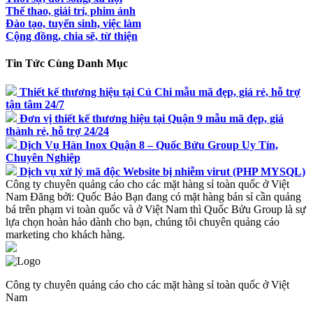
Thể thao, giải trí, phim ảnh
Đào tạo, tuyển sinh, việc làm
Cộng đồng, chia sẽ, từ thiện
Tin Tức Cùng Danh Mục
Thiết kế thương hiệu tại Củ Chi mẫu mã đẹp, giá rẻ, hỗ trợ
tận tâm 24/7
Đơn vị thiết kế thương hiệu tại Quận 9 mẫu mã đẹp, giá
thành rẻ, hỗ trợ 24/24
Dịch Vụ Hàn Inox Quận 8 – Quốc Bửu Group Uy Tín,
Chuyên Nghiệp
Dịch vụ xử lý mã độc Website bị nhiễm virut (PHP MYSQL)
Công ty chuyên quảng cáo cho các mặt hàng sỉ toàn quốc ở Việt
Nam
Đăng bởi:
Quốc Bảo
Bạn đang có mặt hàng bán sỉ cần quảng
bá trên phạm vi toàn quốc và ở Việt Nam thì Quốc Bửu Group là sự
lựa chọn hoàn hảo dành cho bạn, chúng tôi chuyên quảng cáo
marketing cho khách hàng.
Công ty chuyên quảng cáo cho các mặt hàng sỉ toàn quốc ở Việt
Nam