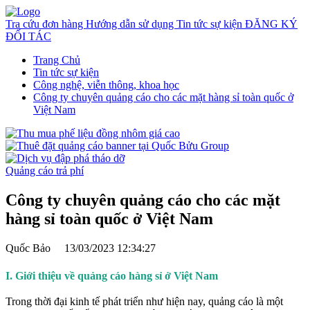
Tra cứu đơn hàng
Hướng dẫn sử dụng
Tin tức sự kiện
ĐĂNG KÝ
ĐỐI TÁC
Trang Chủ
Tin tức sự kiện
Công nghệ, viễn thông, khoa học
Công ty chuyên quảng cáo cho các mặt hàng sỉ toàn quốc ở
Việt Nam
Quảng cáo trả phí
Công ty chuyên quảng cáo cho các mặt
hàng sỉ toàn quốc ở Việt Nam
Quốc Bảo
13/03/2023 12:34:27
I. Giới thiệu về quảng cáo hàng sỉ ở Việt Nam
Trong thời đại kinh tế phát triển như hiện nay, quảng cáo là một