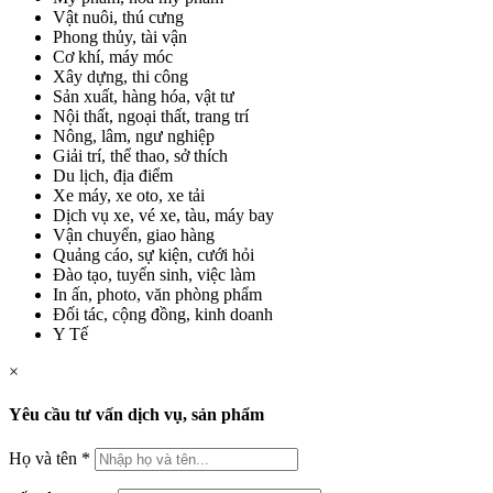
Vật nuôi, thú cưng
Phong thủy, tài vận
Cơ khí, máy móc
Xây dựng, thi công
Sản xuất, hàng hóa, vật tư
Nội thất, ngoại thất, trang trí
Nông, lâm, ngư nghiệp
Giải trí, thể thao, sở thích
Du lịch, địa điểm
Xe máy, xe oto, xe tải
Dịch vụ xe, vé xe, tàu, máy bay
Vận chuyển, giao hàng
Quảng cáo, sự kiện, cưới hỏi
Đào tạo, tuyển sinh, việc làm
In ấn, photo, văn phòng phẩm
Đối tác, cộng đồng, kinh doanh
Y Tế
×
Yêu cầu tư vấn dịch vụ, sản phẩm
Họ và tên
*