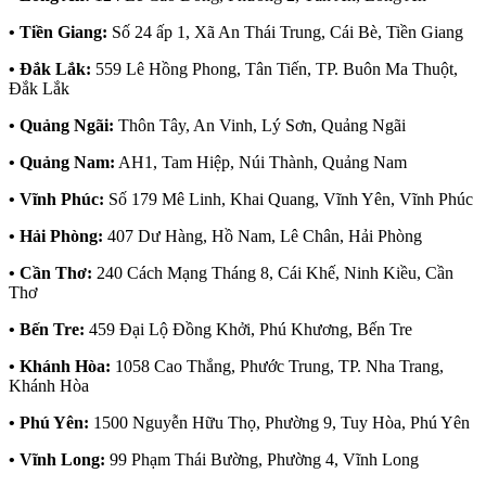
• Tiền Giang:
Số 24 ấp 1, Xã An Thái Trung, Cái Bè, Tiền Giang
• Đắk Lắk:
559 Lê Hồng Phong, Tân Tiến, TP. Buôn Ma Thuột,
Đắk Lắk
• Quảng Ngãi:
Thôn Tây, An Vinh, Lý Sơn, Quảng Ngãi
• Quảng Nam:
AH1, Tam Hiệp, Núi Thành, Quảng Nam
• Vĩnh Phúc:
Số 179 Mê Linh, Khai Quang, Vĩnh Yên, Vĩnh Phúc
• Hải Phòng:
407 Dư Hàng, Hồ Nam, Lê Chân, Hải Phòng
• Cần Thơ:
240 Cách Mạng Tháng 8, Cái Khế, Ninh Kiều, Cần
Thơ
• Bến Tre:
459 Đại Lộ Đồng Khởi, Phú Khương, Bến Tre
• Khánh Hòa:
1058 Cao Thắng, Phước Trung, TP. Nha Trang,
Khánh Hòa
• Phú Yên:
1500 Nguyễn Hữu Thọ, Phường 9, Tuy Hòa, Phú Yên
• Vĩnh Long:
99 Phạm Thái Bường, Phường 4, Vĩnh Long