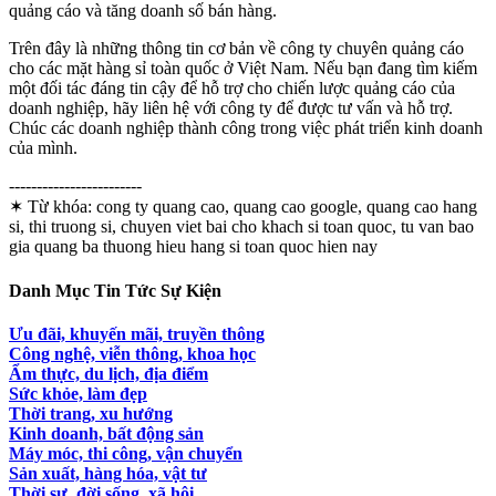
quảng cáo và tăng doanh số bán hàng.
Trên đây là những thông tin cơ bản về công ty chuyên quảng cáo
cho các mặt hàng sỉ toàn quốc ở Việt Nam. Nếu bạn đang tìm kiếm
một đối tác đáng tin cậy để hỗ trợ cho chiến lược quảng cáo của
doanh nghiệp, hãy liên hệ với công ty để được tư vấn và hỗ trợ.
Chúc các doanh nghiệp thành công trong việc phát triển kinh doanh
của mình.
------------------------
✶ Từ khóa:
cong ty quang cao, quang cao google, quang cao hang
si, thi truong si, chuyen viet bai cho khach si toan quoc, tu van bao
gia quang ba thuong hieu hang si toan quoc hien nay
Danh Mục Tin Tức Sự Kiện
Ưu đãi, khuyến mãi, truyền thông
Công nghệ, viễn thông, khoa học
Ẩm thực, du lịch, địa điểm
Sức khỏe, làm đẹp
Thời trang, xu hướng
Kinh doanh, bất động sản
Máy móc, thi công, vận chuyển
Sản xuất, hàng hóa, vật tư
Thời sự, đời sống, xã hội