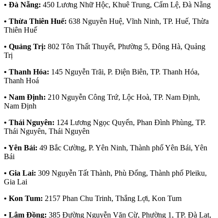
• Đà Nẵng:
450 Lương Nhữ Hộc, Khuê Trung, Cẩm Lệ, Đà Nẵng
• Thừa Thiên Huế:
638 Nguyễn Huệ, Vĩnh Ninh, TP. Huế, Thừa
Thiên Huế
• Quảng Trị:
802 Tôn Thất Thuyết, Phường 5, Đông Hà, Quảng
Trị
• Thanh Hóa:
145 Nguyễn Trãi, P. Điện Biên, TP. Thanh Hóa,
Thanh Hoá
• Nam Định:
210 Nguyễn Công Trứ, Lộc Hoà, TP. Nam Định,
Nam Định
• Thái Nguyên:
124 Lương Ngọc Quyến, Phan Đình Phùng, TP.
Thái Nguyên, Thái Nguyên
• Yên Bái:
49 Bắc Cường, P. Yên Ninh, Thành phố Yên Bái, Yên
Bái
• Gia Lai:
309 Nguyễn Tất Thành, Phù Đổng, Thành phố Pleiku,
Gia Lai
• Kon Tum:
2157 Phan Chu Trinh, Thắng Lợi, Kon Tum
• Lâm Đồng:
385 Đường Nguyễn Văn Cừ, Phường 1, TP. Đà Lạt,