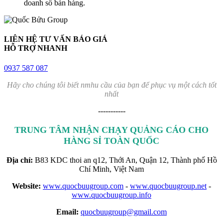
doanh số bán hàng.
LIÊN HỆ TƯ VẤN BÁO GIÁ
HỖ TRỢ NHANH
0937 587 087
Hãy cho chúng tôi biết nmhu cầu của bạn để phục vụ một cách tốt
nhất
-----------
TRUNG TÂM NHẬN CHẠY QUẢNG CÁO CHO
HÀNG SỈ TOÀN QUỐC
Địa chỉ:
B83 KDC thoi an q12, Thới An, Quận 12, Thành phố Hồ
Chí Minh, Việt Nam
Website:
www.quocbuugroup.com
-
www.quocbuugroup.net
-
www.quocbuugroup.info
Email:
quocbuugroup@gmail.com