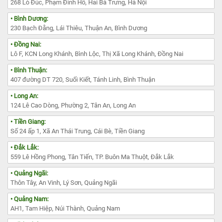
268 Lò Đúc, Phạm Đình Hổ, Hai Bà Trưng, Hà Nội
• Bình Dương:
230 Bạch Đằng, Lái Thiêu, Thuận An, Bình Dương
• Đồng Nai:
Lô F, KCN Long Khánh, Bình Lộc, Thị Xã Long Khánh, Đồng Nai
• Bình Thuận:
407 đường DT 720, Suối Kiết, Tánh Linh, Bình Thuận
• Long An:
124 Lê Cao Dòng, Phường 2, Tân An, Long An
• Tiền Giang:
Số 24 ấp 1, Xã An Thái Trung, Cái Bè, Tiền Giang
• Đắk Lắk:
559 Lê Hồng Phong, Tân Tiến, TP. Buôn Ma Thuột, Đắk Lắk
• Quảng Ngãi:
Thôn Tây, An Vinh, Lý Sơn, Quảng Ngãi
• Quảng Nam:
AH1, Tam Hiệp, Núi Thành, Quảng Nam