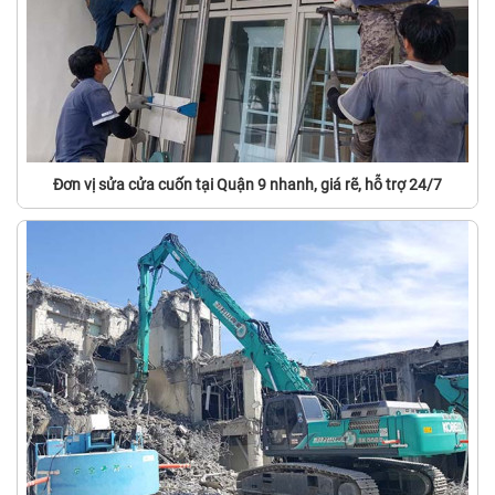
Đơn vị sửa cửa cuốn tại Quận 9 nhanh, giá rẽ, hỗ trợ 24/7