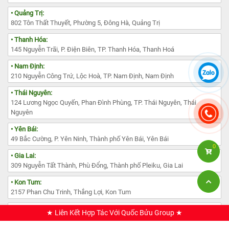
• Quảng Trị:
802 Tôn Thất Thuyết, Phường 5, Đông Hà, Quảng Trị
• Thanh Hóa:
145 Nguyễn Trãi, P. Điện Biên, TP. Thanh Hóa, Thanh Hoá
• Nam Định:
210 Nguyễn Công Trứ, Lộc Hoà, TP. Nam Định, Nam Định
• Thái Nguyên:
124 Lương Ngọc Quyến, Phan Đình Phùng, TP. Thái Nguyên, Thái
Nguyên
• Yên Bái:
49 Bắc Cường, P. Yên Ninh, Thành phố Yên Bái, Yên Bái
0
• Gia Lai:
309 Nguyễn Tất Thành, Phù Đổng, Thành phố Pleiku, Gia Lai
• Kon Tum:
2157 Phan Chu Trinh, Thắng Lợi, Kon Tum
• Lâm Đồng:
★ Liên Kết Hợp Tác Với Quốc Bửu Group ★
385 Đường Nguyễn Văn Cừ, Phường 1, TP. Đà Lạt, Lâm Đồng