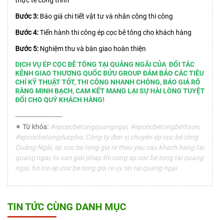
thực tế công trình
Bước 3:
Báo giá chi tiết vật tư và nhân công thi công
Bước 4:
Tiến hành thi công ép cọc bê tông cho khách hàng
Bước 5:
Nghiệm thu và bàn giao hoàn thiện
DỊCH VỤ ÉP CỌC BÊ TÔNG TẠI QUẢNG NGÃI CỦA ĐỐI TÁC
KÊNH GIAO THƯƠNG QUỐC BỬU GROUP ĐẢM BẢO CÁC TIÊU
CHÍ KỸ THUẬT TỐT, THI CÔNG NHANH CHÓNG, BÁO GIÁ RÕ
RÀNG MINH BẠCH, CAM KẾT MANG LẠI SỰ HÀI LÒNG TUYỆT
ĐỐI CHO QUÝ KHÁCH HÀNG!
------------------------
✶ Từ khóa:
#epcocbetongquangngai, #epcocbetongbinhson,
#epcocbetongducpho, Công ty đơn vị chuyên ép cọc bê tông
Quảng Ngãi, ep coc be tong gia re theo yeu cau khach hang tai
quang ngai, tu van giai phap thi cong ep coc be tong tai quang
ngai, ho tro ep coc be tong gia re uy tin tai quang ngai
TIN TỨC CÙNG DANH MỤC