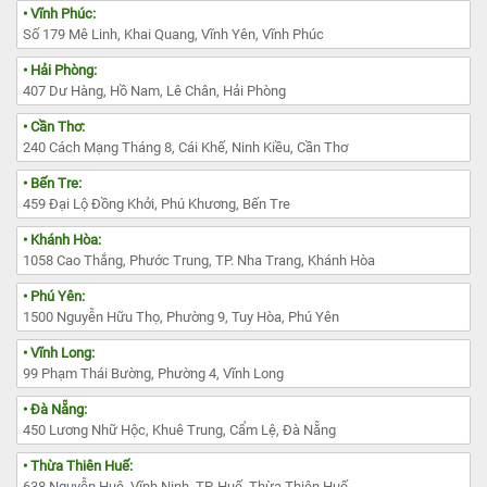
• Vĩnh Phúc:
Số 179 Mê Linh, Khai Quang, Vĩnh Yên, Vĩnh Phúc
• Hải Phòng:
407 Dư Hàng, Hồ Nam, Lê Chân, Hải Phòng
• Cần Thơ:
240 Cách Mạng Tháng 8, Cái Khế, Ninh Kiều, Cần Thơ
• Bến Tre:
459 Đại Lộ Đồng Khởi, Phú Khương, Bến Tre
• Khánh Hòa:
1058 Cao Thắng, Phước Trung, TP. Nha Trang, Khánh Hòa
• Phú Yên:
1500 Nguyễn Hữu Thọ, Phường 9, Tuy Hòa, Phú Yên
• Vĩnh Long:
99 Phạm Thái Bường, Phường 4, Vĩnh Long
• Đà Nẵng:
450 Lương Nhữ Hộc, Khuê Trung, Cẩm Lệ, Đà Nẵng
• Thừa Thiên Huế:
638 Nguyễn Huệ, Vĩnh Ninh, TP. Huế, Thừa Thiên Huế