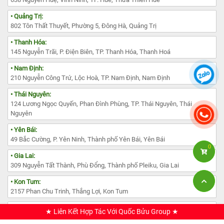
• Quảng Trị:
802 Tôn Thất Thuyết, Phường 5, Đông Hà, Quảng Trị
• Thanh Hóa:
145 Nguyễn Trãi, P. Điện Biên, TP. Thanh Hóa, Thanh Hoá
• Nam Định:
210 Nguyễn Công Trứ, Lộc Hoà, TP. Nam Định, Nam Định
• Thái Nguyên:
124 Lương Ngọc Quyến, Phan Đình Phùng, TP. Thái Nguyên, Thái
Nguyên
• Yên Bái:
49 Bắc Cường, P. Yên Ninh, Thành phố Yên Bái, Yên Bái
0
• Gia Lai:
309 Nguyễn Tất Thành, Phù Đổng, Thành phố Pleiku, Gia Lai
• Kon Tum:
2157 Phan Chu Trinh, Thắng Lợi, Kon Tum
• Lâm Đồng:
★ Liên Kết Hợp Tác Với Quốc Bửu Group ★
385 Đường Nguyễn Văn Cừ, Phường 1, TP. Đà Lạt, Lâm Đồng