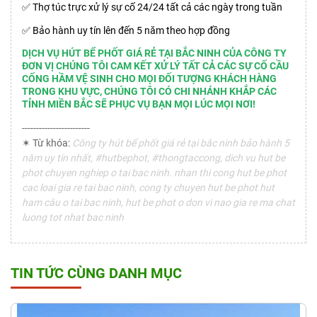
✅ Thợ túc trực xử lý sự cố 24/24 tất cả các ngày trong tuần
✅ Bảo hành uy tín lên đến 5 năm theo hợp đồng
DỊCH VỤ HÚT BỂ PHỐT GIÁ RẺ TẠI BẮC NINH CỦA CÔNG TY
ĐƠN VỊ CHÚNG TÔI CAM KẾT XỬ LÝ TẤT CẢ CÁC SỰ CỐ CẦU
CỐNG HẦM VỆ SINH CHO MỌI ĐỐI TƯỢNG KHÁCH HÀNG
TRONG KHU VỰC, CHÚNG TÔI CÓ CHI NHÁNH KHẮP CÁC
TỈNH MIỀN BẮC SẼ PHỤC VỤ BẠN MỌI LÚC MỌI NƠI!
------------------------
✶ Từ khóa:
Công ty hút bể phốt giá rẻ tại bắc ninh bảo hành 5
năm uy tín nhất, #hutbephot, #thongtaccong, dich vu hut be
phot chuyen nghiep o tai bac ninh. nhan thi cong hut be phot
cac loai gia re tai bac ninh, cong ty chuyen hut be phot hut
ham câu o tai bac ninh, hut be phot o don vi nao gia re ma chat
luong tot nhat bac ninh
TIN TỨC CÙNG DANH MỤC