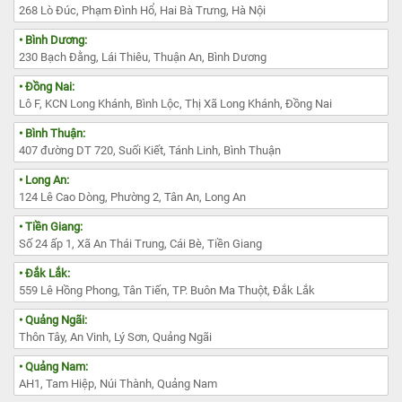
268 Lò Đúc, Phạm Đình Hổ, Hai Bà Trưng, Hà Nội
• Bình Dương:
230 Bạch Đằng, Lái Thiêu, Thuận An, Bình Dương
• Đồng Nai:
Lô F, KCN Long Khánh, Bình Lộc, Thị Xã Long Khánh, Đồng Nai
• Bình Thuận:
407 đường DT 720, Suối Kiết, Tánh Linh, Bình Thuận
• Long An:
124 Lê Cao Dòng, Phường 2, Tân An, Long An
• Tiền Giang:
Số 24 ấp 1, Xã An Thái Trung, Cái Bè, Tiền Giang
• Đắk Lắk:
559 Lê Hồng Phong, Tân Tiến, TP. Buôn Ma Thuột, Đắk Lắk
• Quảng Ngãi:
Thôn Tây, An Vinh, Lý Sơn, Quảng Ngãi
• Quảng Nam:
AH1, Tam Hiệp, Núi Thành, Quảng Nam