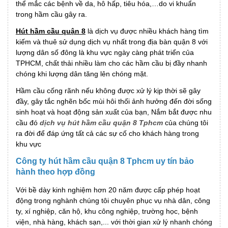
thể mắc các bệnh về da, hô hấp, tiêu hóa,…do vi khuẩn
trong hầm cầu gây ra.
Hút hầm cầu quận 8
là dịch vụ được nhiều khách hàng tìm
kiếm và thuê sử dụng dịch vụ nhất trong địa bàn quận 8 với
lượng dân số đông là khu vực ngày càng phát triển của
TPHCM, chất thải nhiều làm cho các hầm cầu bị đầy nhanh
chóng khi lượng dân tăng lên chóng mặt.
Hầm cầu cống rãnh nếu không được xử lý kịp thời sẽ gây
đầy, gây tắc nghẽn bốc mùi hôi thối ảnh hưởng đến đời sống
sinh hoạt và hoạt động sản xuất của bạn, Nắm bắt được nhu
cầu đó
dịch vụ hút hầm cầu quận 8 Tphcm
của chúng tôi
ra đời để đáp ứng tất cả các sự cố cho khách hàng trong
khu vực
Công ty hút hầm cầu quận 8 Tphcm uy tín bảo
hành theo hợp đồng
Với bề dày kinh nghiệm hơn 20 năm được cấp phép hoạt
động trong nghành chúng tôi chuyên phục vụ nhà dân, công
ty, xí nghiệp, căn hộ, khu công nghiệp, trường học, bệnh
viện, nhà hàng, khách sạn,... với thời gian xử lý nhanh chóng