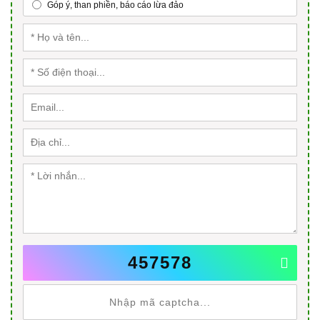
Góp ý, than phiền, báo cáo lừa đảo
457578