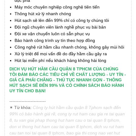
đục phá
Máy móc chuyên nghiệp công nghệ tiên tiến
Thông hút xử lý nhanh chóng
Hút sạch sẽ lên đến 99% chỉ có công ty chúng tôi
Đội ngũ chuyên viên lành nghề phục vụ bài bản
Đội xe vận chuyển luôn có sẵn phục vụ
Bảo hành công trình uy tín theo hợp đồng
Công nghệ rút hầm cầu nhanh chóng, không gây mùi hôi
Xử lý triệt để mọi vấn đề do đầy hầm cầu gây ra
Hút lại miễn phí nếu khách hàng không hài lòng
DỊCH VỤ HÚT HẦM CẦU QUẬN 8 TPHCM CỦA CHÚNG
TÔI ĐẢM BẢO CÁC TIÊU CHÍ VỀ CHẤT LƯỢNG - UY TÍN -
GIÁ CẢ PHẢI CHĂNG - THỦ TỤC NHANH GỌN - THÔNG
HÚT SẠCH SẼ ĐẾN 99% VÀ CÓ CHÍNH SÁCH BẢO HÀNH
UY TÍN CHO BẠN!
------------------------
✶ Từ khóa:
Công ty hút hầm cầu quận 8 Tphcm sạch đến
99% có bảo hành giá rẽ, cong ty rut ham cau gia re tai quan
8, tu van giai phap thong hut ham cau o tai quan 8 tphcm,
don vi thong hut ham cau tai quan 8 tphcm, dich vu rut ham
cau tan noi tai quan 8 tphcm, bao gia thi cong nao vet hut