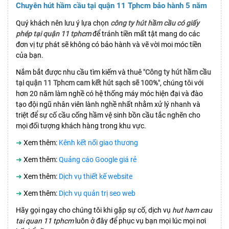
Chuyên hút hầm cầu tại quận 11 Tphcm bảo hành 5 năm
Quý khách nên lưu ý lựa chọn
công ty hút hầm cầu có giấy
phép tại quận 11 tphcm
để tránh tiền mất tật mang do các
đơn vị tự phát sẽ không có bảo hành và vẽ vời moi móc tiền
của bạn.
Nắm bắt được nhu cầu tìm kiếm và thuê "
Công ty hút hầm cầu
tại quận 11 Tphcm cam kết hút sạch sẽ 100%
", chúng tôi với
hơn 20 năm làm nghề có hệ thống máy móc hiện đại và đào
tạo đội ngũ nhân viên lành nghề nhất nhằm xử lý nhanh và
triệt để sự cố cầu cống hầm vệ sinh bồn cầu tắc nghẽn cho
mọi đối tượng khách hàng trong khu vực.
➜
Xem thêm:
Kênh kết nối giao thương
➜
Xem thêm:
Quảng cáo Google giá rẻ
➜
Xem thêm:
Dịch vụ thiết kế website
➜
Xem thêm:
Dịch vụ quản trị seo web
Hãy gọi ngay cho chúng tôi khi gặp sự cố, dịch vụ
hut ham cau
tai quan 11 tphcm
luôn ở đây để phục vụ bạn mọi lúc mọi nơi