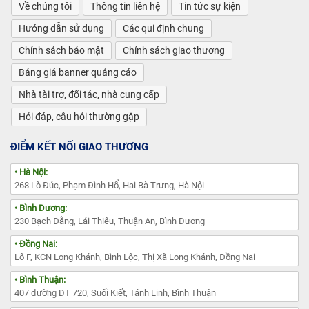
Về chúng tôi
Thông tin liên hệ
Tin tức sự kiện
Hướng dẫn sử dụng
Các qui định chung
Chính sách bảo mật
Chính sách giao thương
Bảng giá banner quảng cáo
Nhà tài trợ, đối tác, nhà cung cấp
Hỏi đáp, câu hỏi thường gặp
ĐIỂM KẾT NỐI GIAO THƯƠNG
• Hà Nội:
268 Lò Đúc, Phạm Đình Hổ, Hai Bà Trưng, Hà Nội
• Bình Dương:
230 Bạch Đằng, Lái Thiêu, Thuận An, Bình Dương
• Đồng Nai:
Lô F, KCN Long Khánh, Bình Lộc, Thị Xã Long Khánh, Đồng Nai
• Bình Thuận:
407 đường DT 720, Suối Kiết, Tánh Linh, Bình Thuận