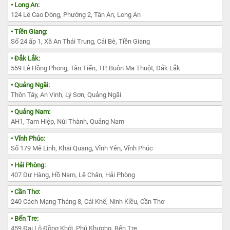
• Long An:
124 Lê Cao Dòng, Phường 2, Tân An, Long An
• Tiền Giang:
Số 24 ấp 1, Xã An Thái Trung, Cái Bè, Tiền Giang
• Đắk Lắk:
559 Lê Hồng Phong, Tân Tiến, TP. Buôn Ma Thuột, Đắk Lắk
• Quảng Ngãi:
Thôn Tây, An Vinh, Lý Sơn, Quảng Ngãi
• Quảng Nam:
AH1, Tam Hiệp, Núi Thành, Quảng Nam
• Vĩnh Phúc:
Số 179 Mê Linh, Khai Quang, Vĩnh Yên, Vĩnh Phúc
• Hải Phòng:
407 Dư Hàng, Hồ Nam, Lê Chân, Hải Phòng
• Cần Thơ:
240 Cách Mạng Tháng 8, Cái Khế, Ninh Kiều, Cần Thơ
• Bến Tre:
459 Đại Lộ Đồng Khởi, Phú Khương, Bến Tre