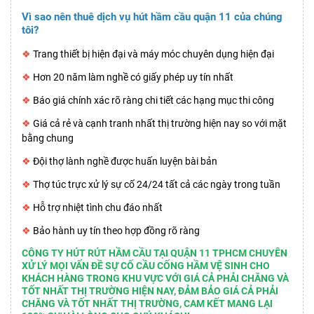
Vì sao nên thuê dịch vụ hút hầm cầu quận 11 của chúng
tôi?
❖
Trang thiết bị hiện đại và máy móc chuyên dụng hiện đại
❖
Hơn 20 năm làm nghề có giấy phép uy tín nhất
❖
Báo giá chính xác rõ ràng chi tiết các hạng mục thi công
❖
Giá cả rẻ và cạnh tranh nhất thị trường hiện nay so với mặt
bằng chung
❖
Đội thợ lành nghề được huấn luyện bài bản
❖
Thợ túc trực xử lý sự cố 24/24 tất cả các ngày trong tuần
❖
Hỗ trợ nhiệt tình chu đáo nhất
❖
Bảo hành uy tín theo hợp đồng rõ ràng
CÔNG TY HÚT RÚT HẦM CẦU TẠI QUẬN 11 TPHCM CHUYÊN
XỬ LÝ MỌI VẤN ĐỀ SỰ CỐ CẦU CỐNG HẦM VỆ SINH CHO
KHÁCH HÀNG TRONG KHU VỰC VỚI GIÁ CẢ PHẢI CHĂNG VÀ
TỐT NHẤT THỊ TRƯỜNG HIỆN NAY, ĐẢM BẢO GIÁ CẢ PHẢI
CHĂNG VÀ TỐT NHẤT THỊ TRƯỜNG, CAM KẾT MANG LẠI