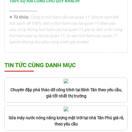
100% SỰ HÀI LÒNG CHO QUÝ KHÁCH!
------------------------
✶ Từ khóa:
Công ty hút hầm cầu tại quận 11 Tphcm cam kết
hút sạch sẽ 100%, don vi hut ham cau tai quan 11 theo yeu
cau, xu ly thong hut ham cau tai quan 11 gia re, don vi thi cong
hut ham cau uy tin tai quan 11, tu van hut ham cau quan 11
tphcm khong duc pha cong trinh gia re nhat
TIN TỨC CÙNG DANH MỤC
Chuyên đập phá tháo dỡ công trình tại Bình Tân theo yêu cầu,
giá tốt nhất thị trường
Sửa máy nước nóng năng lượng mặt trời tại nhà Tân Phú giá rẻ,
theo yêu cầu