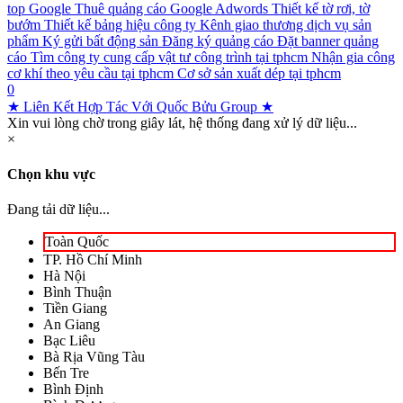
top Google
Thuê quảng cáo Google Adwords
Thiết kế tờ rơi, tờ
bướm
Thiết kế bảng hiệu công ty
Kênh giao thương dịch vụ sản
phẩm
Ký gửi bất động sản
Đăng ký quảng cáo
Đặt banner quảng
cáo
Tìm công ty cung cấp vật tư công trình tại tphcm
Nhận gia công
cơ khí theo yêu cầu tại tphcm
Cơ sở sản xuất dép tại tphcm
0
★ Liên Kết Hợp Tác Với Quốc Bửu Group ★
Xin vui lòng chờ trong giây lát, hệ thống đang xử lý dữ liệu...
×
Chọn khu vực
Đang tải dữ liệu...
Toàn Quốc
TP. Hồ Chí Minh
Hà Nội
Bình Thuận
Tiền Giang
An Giang
Bạc Liêu
Bà Rịa Vũng Tàu
Bến Tre
Bình Định