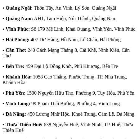
• Quảng Ngãi:
Thôn Tây, An Vinh, Lý Sơn, Quảng Ngãi
• Quảng Nam:
AH1, Tam Hiệp, Núi Thành, Quảng Nam
• Vĩnh Phúc:
Số 179 Mê Linh, Khai Quang, Vĩnh Yên, Vĩnh Phúc
• Hải Phòng:
407 Dư Hàng, Hồ Nam, Lê Chân, Hải Phòng
• Cần Thơ:
240 Cách Mạng Tháng 8, Cái Khế, Ninh Kiều, Cần
Thơ
• Bến Tre:
459 Đại Lộ Đồng Khởi, Phú Khương, Bến Tre
• Khánh Hòa:
1058 Cao Thắng, Phước Trung, TP. Nha Trang,
Khánh Hòa
• Phú Yên:
1500 Nguyễn Hữu Thọ, Phường 9, Tuy Hòa, Phú Yên
• Vĩnh Long:
99 Phạm Thái Bường, Phường 4, Vĩnh Long
• Đà Nẵng:
450 Lương Nhữ Hộc, Khuê Trung, Cẩm Lệ, Đà Nẵng
• Thừa Thiên Huế:
638 Nguyễn Huệ, Vĩnh Ninh, TP. Huế, Thừa
Thiên Huế