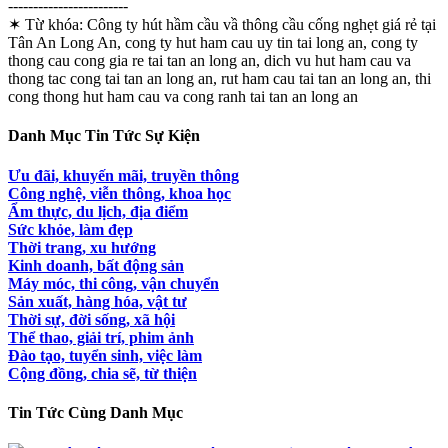
------------------------
✶ Từ khóa:
Công ty hút hầm cầu vầ thông cầu cống nghẹt giá rẻ tại
Tân An Long An, cong ty hut ham cau uy tin tai long an, cong ty
thong cau cong gia re tai tan an long an, dich vu hut ham cau va
thong tac cong tai tan an long an, rut ham cau tai tan an long an, thi
cong thong hut ham cau va cong ranh tai tan an long an
Danh Mục Tin Tức Sự Kiện
Ưu đãi, khuyến mãi, truyền thông
Công nghệ, viễn thông, khoa học
Ẩm thực, du lịch, địa điểm
Sức khỏe, làm đẹp
Thời trang, xu hướng
Kinh doanh, bất động sản
Máy móc, thi công, vận chuyển
Sản xuất, hàng hóa, vật tư
Thời sự, đời sống, xã hội
Thể thao, giải trí, phim ảnh
Đào tạo, tuyển sinh, việc làm
Cộng đồng, chia sẽ, từ thiện
Tin Tức Cùng Danh Mục