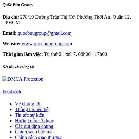
Quốc Bửu Group
Địa chỉ:
278/19 Đường Trần Thị Cờ, Phường Thới An, Quận 12,
TPHCM
Email:
quocbuugroup@gmail.com
Website:
www.quocbuugroup.com
Thời gian làm việc:
Từ thứ 2 - thứ 7, 08h00 - 17h00
Kết nối với chúng tôi
Bạn cần biết
Về chúng tôi
Thông tin liên hệ
Tin tức sự kiện
Hướng dẫn sử dụng
Các qui định chung
Chính sách bảo mật
Chính sách giao thương