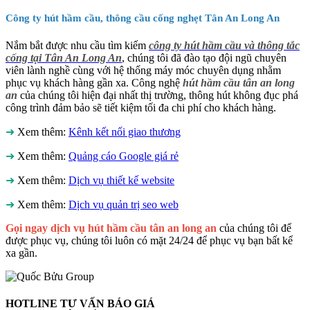
Công ty hút hầm cầu, thông cầu cống nghẹt Tân An Long An
Nắm bắt được nhu cầu tìm kiếm
công ty hút hầm cầu và thông tắc
cống tại Tân An Long An
, chúng tôi đã đào tạo đội ngũ chuyên
viên lành nghề cùng với hệ thống máy móc chuyên dụng nhằm
phục vụ khách hàng gần xa. Công nghệ
hút hầm cầu tân an long
an
của chúng tôi hiện đại nhất thị trường, thông hút không đục phá
công trình đảm bảo sẽ tiết kiệm tối đa chi phí cho khách hàng.
➜
Xem thêm:
Kênh kết nối giao thương
➜
Xem thêm:
Quảng cáo Google giá rẻ
➜
Xem thêm:
Dịch vụ thiết kế website
➜
Xem thêm:
Dịch vụ quản trị seo web
Gọi ngay dịch vụ hút hầm cầu tân an long an
của chúng tôi để
được phục vụ, chúng tôi luôn có mặt 24/24 để phục vụ bạn bất kể
xa gần.
HOTLINE TƯ VẤN BÁO GIÁ