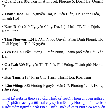
• Quảng Trị:
802 Tôn Thất Thuyết, Phường 5, Đông Hà, Quảng
Trị
• Thanh Hóa:
145 Nguyễn Trãi, P. Điện Biên, TP. Thanh Hóa,
Thanh Hoá
• Nam Định:
210 Nguyễn Công Trứ, Lộc Hoà, TP. Nam Định,
Nam Định
• Thái Nguyên:
124 Lương Ngọc Quyến, Phan Đình Phùng, TP.
Thái Nguyên, Thái Nguyên
• Yên Bái:
49 Bắc Cường, P. Yên Ninh, Thành phố Yên Bái, Yên
Bái
• Gia Lai:
309 Nguyễn Tất Thành, Phù Đổng, Thành phố Pleiku,
Gia Lai
• Kon Tum:
2157 Phan Chu Trinh, Thắng Lợi, Kon Tum
• Lâm Đồng:
385 Đường Nguyễn Văn Cừ, Phường 1, TP. Đà Lạt,
Lâm Đồng
Thiết kế website theo yêu cầu
Thiết kế thương hiệu chuyên nghiệp
Thực phẩm sạch giá tốt
Trái cây sạch miền tây
Học lập trình website
Nước mắm nguyên chất Phan Thiết
Thiết kế card visit
Seo web lên