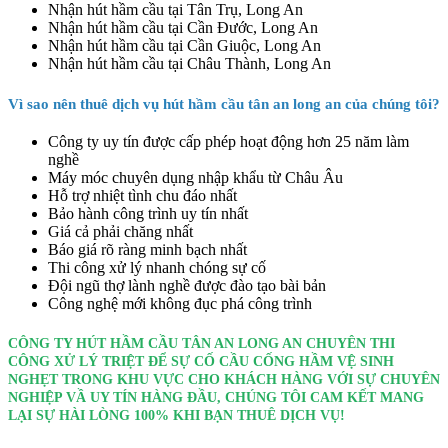
Nhận hút hầm cầu tại Tân Trụ, Long An
Nhận hút hầm cầu tại Cần Đước, Long An
Nhận hút hầm cầu tại Cần Giuộc, Long An
Nhận hút hầm cầu tại Châu Thành, Long An
Vì sao nên thuê dịch vụ hút hầm cầu tân an long an của chúng tôi?
Công ty uy tín được cấp phép hoạt động hơn 25 năm làm
nghề
Máy móc chuyên dụng nhập khẩu từ Châu Âu
Hỗ trợ nhiệt tình chu đáo nhất
Bảo hành công trình uy tín nhất
Giá cả phải chăng nhất
Báo giá rõ ràng minh bạch nhất
Thi công xử lý nhanh chóng sự cố
Đội ngũ thợ lành nghề được đào tạo bài bản
Công nghệ mới không đục phá công trình
CÔNG TY HÚT HẦM CẦU TÂN AN LONG AN CHUYÊN THI
CÔNG XỬ LÝ TRIỆT ĐỂ SỰ CỐ CẦU CỐNG HẦM VỆ SINH
NGHẸT TRONG KHU VỰC CHO KHÁCH HÀNG VỚI SỰ CHUYÊN
NGHIỆP VẦ UY TÍN HÀNG ĐẦU, CHÚNG TÔI CAM KẾT MANG
LẠI SỰ HÀI LÒNG 100% KHI BẠN THUÊ DỊCH VỤ!