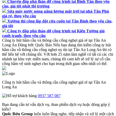
Chuyên đập phá tháo dỡ công trình tại Bình Tân theo yêu
cầu, giá tốt nhất thị trường
Sửa máy nước nóng năng lượng mặt trời tại nhà Tân Phú
giá rẻ, theo yêu cầu
Xưởng thi công lắp đặt cửa cuốn tại Tân Bình theo yêu cầu,
giá tốt
Công ty đập phá tháo dỡ công trình tại Kiến Tường giá
cạnh tranh, theo yêu cầu
Công ty hút hầm cầu và thông cầu cống nghẹt giá rẻ tại Tân An
Long An
Đăng bởi:
Quốc Bảo
Nếu bạn đang tìm kiếm công ty hút
hầm cầu vầ thông cầu cống nghẹt uy tín tại Tân An Long An thì có
thể liên hệ với chúng tôi. Với hơn 25 năm làm nghề có tất cả các chi
nhánh tại khu vực miền nam, chúng tôi cam kết sẽ xử lý sự cố cầu
cống hầm vệ sinh nghẹt cho bạn trong thời gian sớm nhất có thể.
Công ty hút hầm cầu và thông cầu cống nghẹt giá rẻ tại Tân An
Long An
0937 587 087
Bạn đang cần tư vấn dịch vụ, than phiền dịch vụ hoặc đóng góp ý
kiến?
Quốc Bửu Group
luôn luôn lắng nghe, tiếp nhận và xử lý một cách