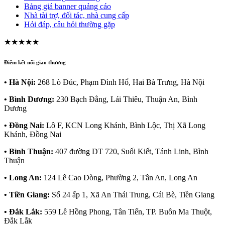
Bảng giá banner quảng cáo
Nhà tài trợ, đối tác, nhà cung cấp
Hỏi đáp, câu hỏi thường gặp
★★★★★
Điểm kết nối giao thương
• Hà Nội:
268 Lò Đúc, Phạm Đình Hổ, Hai Bà Trưng, Hà Nội
• Bình Dương:
230 Bạch Đằng, Lái Thiêu, Thuận An, Bình
Dương
• Đồng Nai:
Lô F, KCN Long Khánh, Bình Lộc, Thị Xã Long
Khánh, Đồng Nai
• Bình Thuận:
407 đường DT 720, Suối Kiết, Tánh Linh, Bình
Thuận
• Long An:
124 Lê Cao Dòng, Phường 2, Tân An, Long An
• Tiền Giang:
Số 24 ấp 1, Xã An Thái Trung, Cái Bè, Tiền Giang
• Đắk Lắk:
559 Lê Hồng Phong, Tân Tiến, TP. Buôn Ma Thuột,
Đắk Lắk