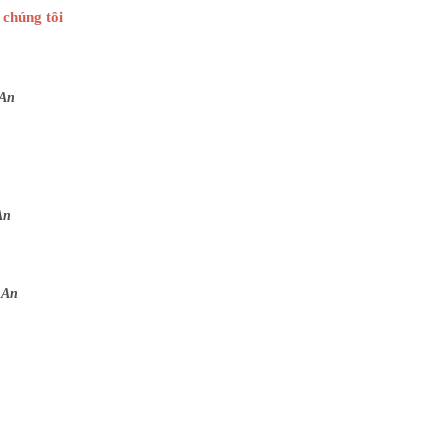
 chúng tôi
 An
An
 An