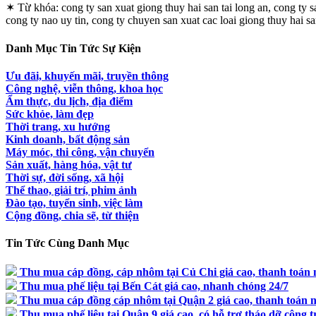
✶ Từ khóa:
cong ty san xuat giong thuy hai san tai long an, cong ty s
cong ty nao uy tin, cong ty chuyen san xuat cac loai giong thuy hai sa
Danh Mục Tin Tức Sự Kiện
Ưu đãi, khuyến mãi, truyền thông
Công nghệ, viễn thông, khoa học
Ẩm thực, du lịch, địa điểm
Sức khỏe, làm đẹp
Thời trang, xu hướng
Kinh doanh, bất động sản
Máy móc, thi công, vận chuyển
Sản xuất, hàng hóa, vật tư
Thời sự, đời sống, xã hội
Thể thao, giải trí, phim ảnh
Đào tạo, tuyển sinh, việc làm
Cộng đồng, chia sẽ, từ thiện
Tin Tức Cùng Danh Mục
Thu mua cáp đồng, cáp nhôm tại Củ Chi giá cao, thanh toán 
Thu mua phế liệu tại Bến Cát giá cao, nhanh chóng 24/7
Thu mua cáp đồng cáp nhôm tại Quận 2 giá cao, thanh toán 
Thu mua phế liệu tại Quận 9 giá cao, có hỗ trợ tháo dỡ công t