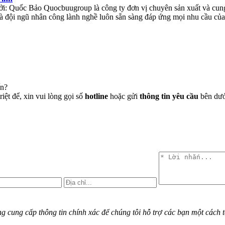
ởi:
Quốc Bảo
Quocbuugroup là công ty đơn vị chuyên sản xuất và cung 
 và đội ngũ nhân công lành nghề luôn sẵn sàng đáp ứng mọi nhu cầu củ
ến?
iệt để, xin vui lòng gọi số
hotline
hoặc gửi
thông tin yêu cầu
bên dưới
cung cấp thông tin chính xác để chúng tôi hỗ trợ các bạn một cách t