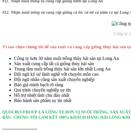
#11. Nhận nuôi trồng và cung cấp giống lươn tại Long An
#12. Nhận nuôi trồng và cung cấp giống cá lóc cá trê cá trắm cỏ tại Long 
Công ty c
Vì sao chọn chúng tôi để sản xuất và cung cấp giống thủy hải sản t
Công ty hơn 30 năm nuôi trồng thủy hải sản tại Long An
Sản xuất cung cấp tất cả giống thủy hải sản
Trung tâm nuôi trồng thủy hải sản lớn nhất Long An
Đội ngũ kỷ sư lành nghề với chuyên môn cao
Đội ngũ nhân công sản xuất chuyên nghiệp
Báo giá minh bạch rõ ràng
Qui trình chuyên nghiệp uy tín
Hỗ trợ nhiệt tình chu đáo nhất
Bảo hành sản phẩm uy tín nhất
QUOCBUUFROUP LÀ CÔNG TY ĐƠN VỊ NUÔI TRỒNG, SẢN XUẤT,
ĐẦU. CHÚNG TÔI CAM KẾT 100% KHÁCH HÀNG HÀI LÒNG KHI 
------------------------