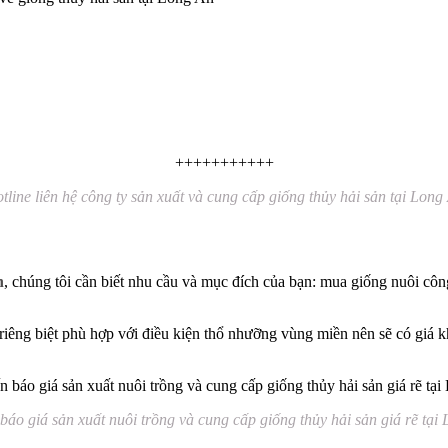
+++++++++++
tline liên hệ công ty sản xuất và cung cấp giống thủy hải sản tại Long
n
, chúng tôi cần biết nhu cầu và mục đích của bạn: mua giống nuôi cô
iêng biệt phù hợp với điều kiện thổ nhưỡng vùng miền nên sẽ có giá kh
báo giá sản xuất nuôi trồng và cung cấp giống thủy hải sản giá rẽ tại