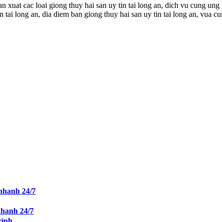
an xuat cac loai giong thuy hai san uy tin tai long an, dich vu cung ung 
n tai long an, dia diem ban giong thuy hai san uy tin tai long an, vua c
nhanh 24/7
nhanh 24/7
rình