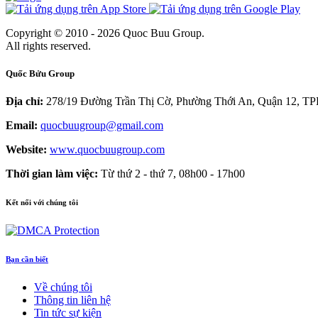
Copyright © 2010 - 2026 Quoc Buu Group.
All rights reserved.
Quốc Bửu Group
Địa chỉ:
278/19 Đường Trần Thị Cờ, Phường Thới An, Quận 12, 
Email:
quocbuugroup@gmail.com
Website:
www.quocbuugroup.com
Thời gian làm việc:
Từ thứ 2 - thứ 7, 08h00 - 17h00
Kết nối với chúng tôi
Bạn cần biết
Về chúng tôi
Thông tin liên hệ
Tin tức sự kiện