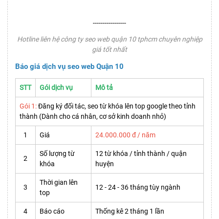
-----------------
Hotline liên hệ công ty seo web quận 10 tphcm chuyên nghiệp
giá tốt nhất
Báo giá dịch vụ seo web Quận 10
STT
Gói dịch vụ
Mô tả
Gói 1:
Đăng ký đối tác, seo từ khóa lên top google theo tỉnh
thành (Dành cho cá nhân, cơ sở kinh doanh nhỏ)
1
Giá
24.000.000 đ / năm
Số lượng từ
12 từ khóa / tỉnh thành / quận
2
khóa
huyện
Thời gian lên
3
12 - 24 - 36 tháng tùy ngành
top
4
Báo cáo
Thống kê 2 tháng 1 lần