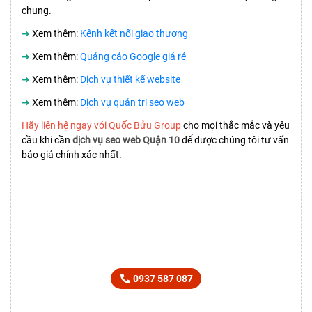
chung.
➜
Xem thêm:
Kênh kết nối giao thương
➜
Xem thêm:
Quảng cáo Google giá rẻ
➜
Xem thêm:
Dịch vụ thiết kế website
➜
Xem thêm:
Dịch vụ quản trị seo web
Hãy liên hệ ngay với Quốc Bửu Group
cho mọi thắc mắc và yêu
cầu khi cần
dịch vụ seo web Quận 10
để được chúng tôi tư vấn
báo giá chính xác nhất.
LIÊN HỆ TƯ VẤN
SẢN PHẨM DỊCH VỤ NGAY
0937 587 087