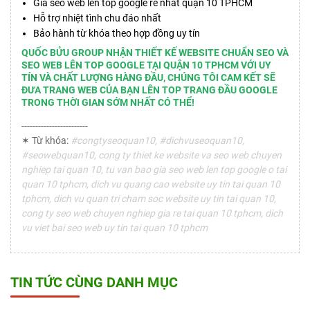
Giá seo web lên top google rẽ nhất quận 10 TPHCM
Hỗ trợ nhiệt tình chu đáo nhất
Bảo hành từ khóa theo hợp đồng uy tín
QUỐC BỬU GROUP NHẬN THIẾT KẾ WEBSITE CHUẨN SEO VÀ
SEO WEB LÊN TOP GOOGLE TẠI QUẬN 10 TPHCM VỚI UY
TÍN VÀ CHẤT LƯỢNG HÀNG ĐẦU, CHÚNG TÔI CAM KẾT SẼ
ĐƯA TRANG WEB CỦA BẠN LÊN TOP TRANG ĐẦU GOOGLE
TRONG THỜI GIAN SỚM NHẤT CÓ THỂ!
------------------------
✶ Từ khóa:
#congtyseoquan10, #dichvuseoquan10,
#seowebquan10, cong ty thiet ke website va seo web chuyen
nghiep tai quan 10, tu van bao gia seo web len top google o tai
quan 10 tphcm, dich vu quang cao website uy tin tai quan 10
tphcm, dich vu quan tri cham soc website uy tin tai quan 10,
cong ty seo web chuyen nghiep gia re tai quan 10 tphcm, dich
vu viet bai seo web uy tin tai quan 10 tphcm
TIN TỨC CÙNG DANH MỤC