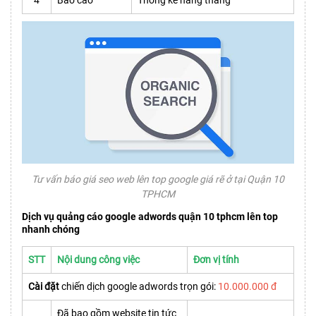
Tư vấn báo giá seo web lên top google giá rẽ ở tại Quận 10
TPHCM
Dịch vụ quảng cáo google adwords quận 10 tphcm lên top
nhanh chóng
STT
Nội dung công việc
Đơn vị tính
Cài đặt
chiến dịch google adwords trọn gói:
10.000.000 đ
Đã bao gồm website tin tức