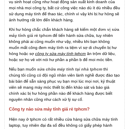
vụ sinh hoạt cũng như hoạt động sản xuất kinh doanh của
mọi nhà mọi công ty, bất cứ công việc nào dù ít dù nhiều đều
sử dụng máy tính để thao tác, chính vì vậy khi bị hư hỏng sẽ
ảnh hưởng rất lớn đến khách hàng.
Khi hư hỏng chắc chắn khách hàng sẽ kiếm một
đơn vị sửa
máy tính giá rẻ tphcm
để tiến hành sửa chữa, tuy nhiên
không phải ai cũng muốn như vậy, nhiều khi bạn không
muốn mất công đem máy tính ra tiệm vì sợ di chuyển bị hư
hỏng hoặc sợ
công ty sửa máy tính tphcm
ăn trộm dữ liệu,
hoặc sợ họ vẻ vời nói hư phần a phần b để moi móc tiền.
Nếu bạn muốn
sửa chữa máy tính tại nhà tphcm
thì
chúng tôi cũng có đội ngũ nhân viên lành nghề được đào tạo
bài bản để sẵn sàng phục vụ bạn mọi lúc mọi nơi, kỷ thuật
viên sẽ mang máy móc thiết bị đến khảo sát và báo giá
chính xác bị hư hỏng phần nào để khách hàng được biết
nguyên nhân cũng như cách xử lý sự cố.
Công ty nào sửa máy tính giá rẻ tphcm?
Hiện nay ở tphcm có rất nhiều cửa hàng sửa chữa máy tính
laptop, tuy nhiên đại đa số đều không có giấy phép hành