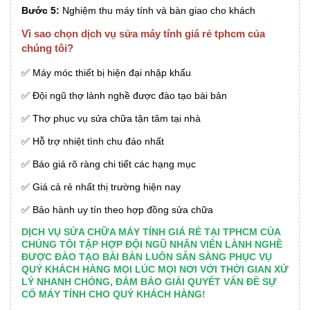
Bước 5:
Nghiệm thu máy tính và bàn giao cho khách
Vì sao chọn dịch vụ sửa máy tính giá rẻ tphcm của
chúng tôi?
✅ Máy móc thiết bị hiện đại nhập khẩu
✅ Đội ngũ thợ lành nghề được đào tạo bài bản
✅ Thợ phục vụ sửa chữa tận tâm tại nhà
✅ Hỗ trợ nhiệt tình chu đáo nhất
✅ Báo giá rõ ràng chi tiết các hạng mục
✅ Giá cả rẻ nhất thị trường hiện nay
✅ Bảo hành uy tín theo hợp đồng sửa chữa
DỊCH VỤ SỬA CHỮA MÁY TÍNH GIÁ RẺ TẠI TPHCM CỦA
CHÚNG TÔI TẬP HỢP ĐỘI NGŨ NHÂN VIÊN LÀNH NGHỀ
ĐƯỢC ĐÀO TẠO BÀI BẢN LUÔN SẴN SÀNG PHỤC VỤ
QUÝ KHÁCH HÀNG MỌI LÚC MỌI NƠI VỚI THỜI GIAN XỬ
LÝ NHANH CHÓNG, ĐẢM BẢO GIẢI QUYẾT VẤN ĐỀ SỰ
CỐ MÁY TÍNH CHO QUÝ KHÁCH HÀNG!