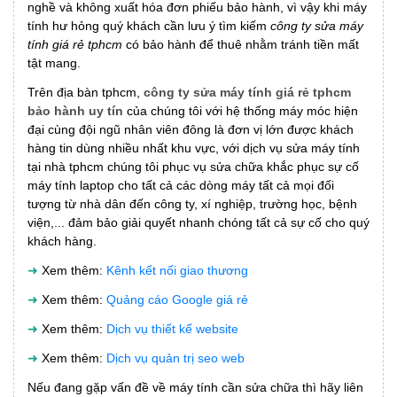
nghề và không xuất hóa đơn phiếu bảo hành, vì vậy khi máy
tính hư hỏng quý khách cần lưu ý tìm kiếm
công ty sửa máy
tính giá rẻ tphcm
có bảo hành để thuê nhằm tránh tiền mất
tật mang.
Trên địa bàn tphcm,
công ty sửa máy tính giá rẻ tphcm
bảo hành uy tín
của chúng tôi với hệ thống máy móc hiện
đại cùng đội ngũ nhân viên đông là đơn vị lớn được khách
hàng tin dùng nhiều nhất khu vực, với dịch vụ sửa máy tính
tại nhà tphcm chúng tôi phục vụ sửa chữa khắc phục sự cố
máy tính laptop cho tất cả các dòng máy tất cả mọi đối
tượng từ nhà dân đến công ty, xí nghiệp, trường học, bệnh
viện,... đảm bảo giải quyết nhanh chóng tất cả sự cố cho quý
khách hàng.
➜
Xem thêm:
Kênh kết nối giao thương
➜
Xem thêm:
Quảng cáo Google giá rẻ
➜
Xem thêm:
Dịch vụ thiết kế website
➜
Xem thêm:
Dịch vụ quản trị seo web
Nếu đang gặp vấn đề về máy tính cần sửa chữa thì hãy liên