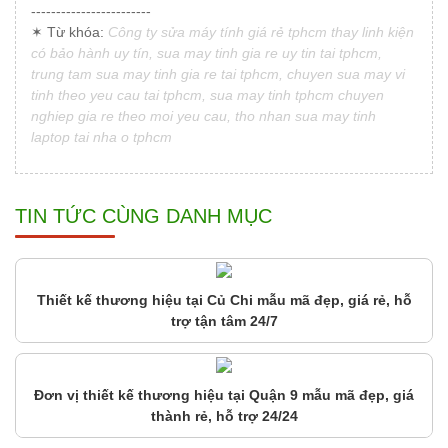
------------------------
✶ Từ khóa:
Công ty sửa máy tính giá rẻ tphcm thay linh kiện
có bảo hành uy tín, sua may tinh gia re uy tin tai tphcm,
trung tam sua may tinh gia re tai tphcm, chuyen sua may vi
tinh theo yeu cau tai tphcm, sua may tinh tphcm chuyen
nghiep gia re theo moi yeu cau, tho nhan sua may tinh
laptop tai nha o tphcm
TIN TỨC CÙNG DANH MỤC
Thiết kế thương hiệu tại Củ Chi mẫu mã đẹp, giá rẻ, hỗ
trợ tận tâm 24/7
Đơn vị thiết kế thương hiệu tại Quận 9 mẫu mã đẹp, giá
thành rẻ, hỗ trợ 24/24